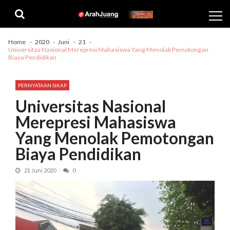
Skip
Skip
to
to
navigation
content
Home
2020
Juni
21
Universitas Nasional Merepresi Mahasiswa Yang Menolak Pemotongan
Biaya Pendidikan
PERNYATAAN SIKAP
Universitas Nasional
Merepresi Mahasiswa
Yang Menolak Pemotongan
Biaya Pendidikan
21 Juni 2020
0