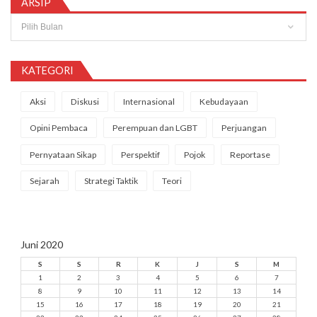
ARSIP
Arsip
KATEGORI
Aksi
Diskusi
Internasional
Kebudayaan
Opini Pembaca
Perempuan dan LGBT
Perjuangan
Pernyataan Sikap
Perspektif
Pojok
Reportase
Sejarah
Strategi Taktik
Teori
Juni 2020
S
S
R
K
J
S
M
1
2
3
4
5
6
7
8
9
10
11
12
13
14
15
16
17
18
19
20
21