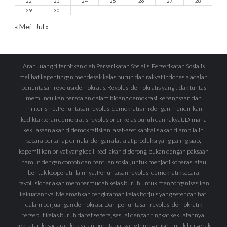
22
23
24
25
26
27
28
29
30
« Mei
Jul »
Arah Juang diterbitkan oleh Perserikatan Sosialis. Perserikatan Sosialis
melihat kepentingan mendesak kelas buruh dan rakyat Indonesia adalah
penuntasan revolusi demokratis. Revolusi demokratis yang tidak tuntas
memunculkan persoalan dalam bidang demokrasi, kebangsaan dan
militerisme. Penuntasan revolusi demokratis ini dengan mendirikan
kediktaktoran demokratis revolusioner kelas buruh dan rakyat. Dimana
kekuasaan akan didemokratiskan; aset-aset kapitalis akan diambilalih
secara bertahap dimulai dengan alat-alat produksi yang paling siap;
kepemilikan privat yang kecil-kecil akan didorong, bukan dengan paksaan
namun dengan contoh dan bantuan sosial, untuk menjadi koperasi atau
bentuk kooperatif lainnya. Penuntasan revolusi demokratik secara
revolusioner akan mempermudah kelas buruh untuk mengorganisasikan
kekuatannya. Melemahkan cengkraman kelas borjuis yang setengah hati
dalam perjuangan demokrasi. Dari penuntasan revolusi demokratik
tersebut kelas buruh dapat segera, sesuai dengan tingkat kekuatannya,
kekuatan kesadaran kelas dan proletariat yang terorganisir, untuk bergerak