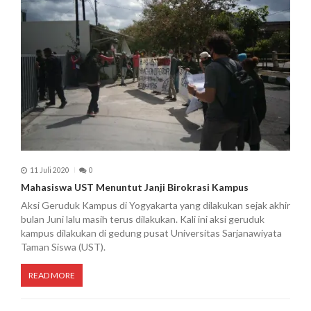
s
11 Juli 2020
0
Mahasiswa UST Menuntut Janji Birokrasi Kampus
Aksi Geruduk Kampus di Yogyakarta yang dilakukan sejak akhir
bulan Juni lalu masih terus dilakukan. Kali ini aksi geruduk
kampus dilakukan di gedung pusat Universitas Sarjanawiyata
Taman Siswa (UST).
READ MORE