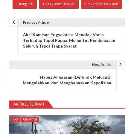
Potong SPP
Unas Gawat Darurat
Universitas Nasional
Previous Article
N
Aksi Kamisan Yogyakarta Menolak Vonis
a
Terhadap Tapol Papua, Menuntut Pembebasan
Seluruh Tapol Tanpa Syarat
v
i
Next Article
g
Hapus Anggaran (Defund), Melucuti,
a
Mengalahkan, dan Menghapuskan Kepolisian
s
i
ARTIKEL TERKAIT
p
AKSI
REPORTASE
o