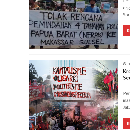
I. 
org
Sor
R
1
Kr
Se
Pen
mas
Jak
R