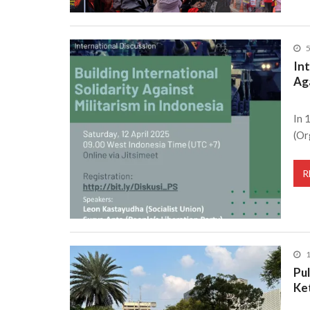
5
Int
Aga
In 
(Or
R
1
Pu
Ke