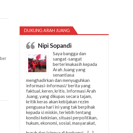
DUKUNG ARAH JUANG
Nipi Sopandi
Saya bangga dan
ber
sangat-sangat
berterimakasih kepada
Arah Juang yang
senantiasa
menghadirkan dan menyuguhkan
informasi-informasi/ berita yang
faktual, keren, kritis. Informasi Arah
Juang, yang dikupas secara tajam,
kritik keras akan kebijakan rezim
penguasa hari ini yang tak berpihak
kepada si miskin, terlebih tentang
kondisi kekinian, situasi perpolitikan,
hukum, ekonomi, sosial, masyarakat,
“Nipi Sopandi”
buruh dan lainnya di berbagai…
[…]