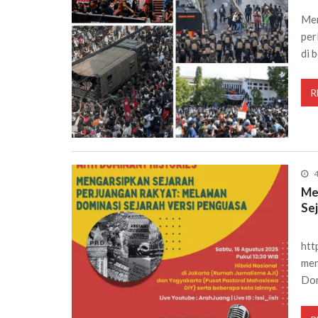
Men
per
di 
R
4
Me
Se
htt
men
Do