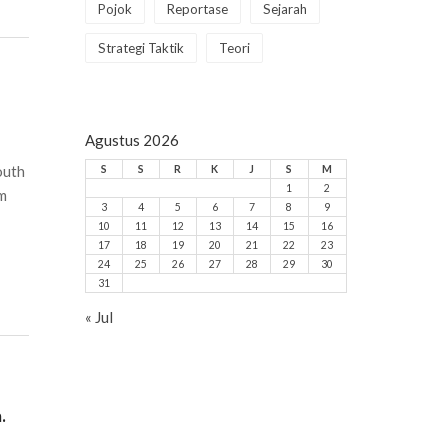
Pojok
Reportase
Sejarah
Strategi Taktik
Teori
Agustus 2026
outh
S
S
R
K
J
S
M
1
2
 m
3
4
5
6
7
8
9
10
11
12
13
14
15
16
17
18
19
20
21
22
23
24
25
26
27
28
29
30
31
« Jul
.