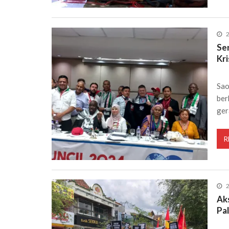
2
Se
Kri
Sao
ber
ger
R
2
Ak
Pa