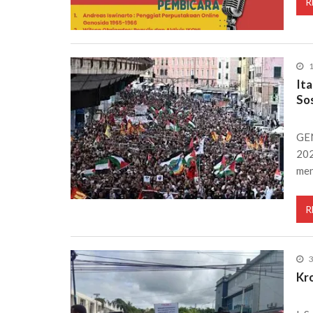
R
1
It
Sos
GEN
202
men
R
3
Kr