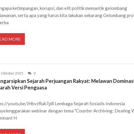
gapa ketimpangan, korupsi, dan elit politik memantik gelombang
lawanan, serta apa yang harus kita lakukan sekarang Gelombang pro
berba
EAD MORE
 Oktober 2025
0
ngarsipkan Sejarah Perjuangan Rakyat: Melawan Dominas
jarah Versi Penguasa
ps://youtu.be/JHbvzRuk7p8 Lembaga Sejarah Sosialis Indonesia
yelenggarakan webinar dengan tema "Counter Archiving: Dealing 
minant H