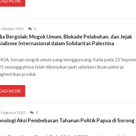
EAD MORE
 Oktober 2025
0
alia Bergolak: Mogok Umum, Blokade Pelabuhan, dan Jejak
ialisme Internasional dalam Solidaritas Palestina
OA, Seruan mogok umum yang mengguncang Italia pada 22 Septem
5 sesungguhnya telah dibunyikan jauh sebelum ribuan pekerja
ghentikan produk
EAD MORE
1 Agustus 2025
0
onologi Aksi Pembebasan Tahanan Politik Papua di Sorong