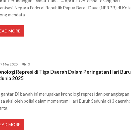
Surat Perundingan Damai Pada 14 April 2025, empat orang dari
anisasi Negara Federal Republik Papua Barat Daya (NFRPB) di Kot
ong mendata
EAD MORE
7 Mei 2025
0
onologi Represi di Tiga Daerah Dalam Peringatan Hari Bur
dunia 2025
gantar Di bawah ini merupakan kronologi represi dan penangkapan
sa aksi oleh polisi dalam momentum Hari Buruh Sedunia di 3 daerah:
arta,
EAD MORE