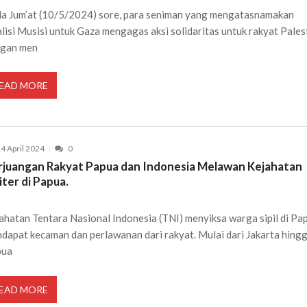
a Jum’at (10/5/2024) sore, para seniman yang mengatasnamakan
lisi Musisi untuk Gaza mengagas aksi solidaritas untuk rakyat Pales
ngan men
EAD MORE
4 April 2024
0
rjuangan Rakyat Papua dan Indonesia Melawan Kejahatan
iter di Papua.
ahatan Tentara Nasional Indonesia (TNI) menyiksa warga sipil di Pa
dapat kecaman dan perlawanan dari rakyat. Mulai dari Jakarta hing
pua
EAD MORE