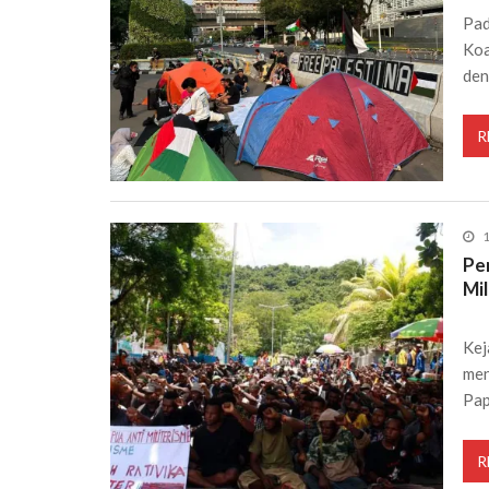
Pad
Koa
de
R
1
Pe
Mil
Kej
men
Pa
R