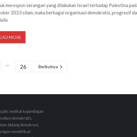
uk merespon serangan yang dilakukan Israel terhadap Palestina pad
ober 2023 silam, maka berbagai organisasi demokratis, progresif d
ialis
EAD MORE
…
26
Berikutnya
sialis melihat kepentingan
volusi demokratis.
alam bidang demokrasi,
 dengan mendirikan