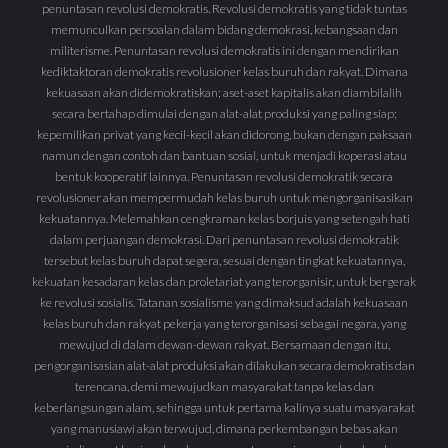
penuntasan revolusi demokratis. Revolusi demokratis yang tidak tuntas
memunculkan persoalan dalam bidang demokrasi, kebangsaan dan
militerisme. Penuntasan revolusi demokratis ini dengan mendirikan
kediktaktoran demokratis revolusioner kelas buruh dan rakyat. Dimana
kekuasaan akan didemokratiskan; aset-aset kapitalis akan diambilalih
secara bertahap dimulai dengan alat-alat produksi yang paling siap;
kepemilikan privat yang kecil-kecil akan didorong, bukan dengan paksaan
namun dengan contoh dan bantuan sosial, untuk menjadi koperasi atau
bentuk kooperatif lainnya. Penuntasan revolusi demokratik secara
revolusioner akan mempermudah kelas buruh untuk mengorganisasikan
kekuatannya. Melemahkan cengkraman kelas borjuis yang setengah hati
dalam perjuangan demokrasi. Dari penuntasan revolusi demokratik
tersebut kelas buruh dapat segera, sesuai dengan tingkat kekuatannya,
kekuatan kesadaran kelas dan proletariat yang terorganisir, untuk bergerak
ke revolusi sosialis. Tatanan sosialisme yang dimaksud adalah kekuasaan
kelas buruh dan rakyat pekerja yang terorganisasi sebagai negara, yang
mewujud di dalam dewan-dewan rakyat. Bersamaan dengan itu,
pengorganisasian alat-alat produksi akan dilakukan secara demokratis dan
terencana, demi mewujudkan masyarakat tanpa kelas dan
keberlangsungan alam, sehingga untuk pertama kalinya suatu masyarakat
yang manusiawi akan terwujud, dimana perkembangan bebas akan