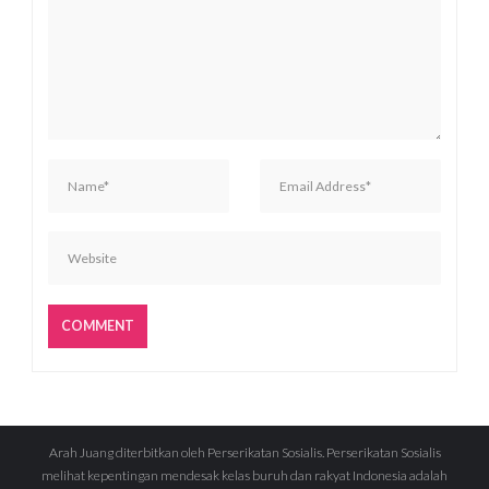
Arah Juang diterbitkan oleh Perserikatan Sosialis. Perserikatan Sosialis
melihat kepentingan mendesak kelas buruh dan rakyat Indonesia adalah