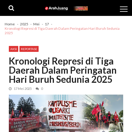
Skip
Skip
to
to
navigation
content
Home
2025
Mei
17
Kronologi Represi di Tiga Daerah Dalam Peringatan Hari Buruh Sedunia
2025
AKSI
REPORTASE
Kronologi Represi di Tiga
Daerah Dalam Peringatan
Hari Buruh Sedunia 2025
17 Mei 2025
0