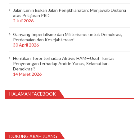
s
Jalan Lenin Bukan Jalan Pengkhianatan: Menjawab Distorsi
atas Pelajaran PRD
2 Juli 2026
Ganyang Imperialisme dan Militerisme: untuk Demokrasi,
Perdamaian dan Kesejahteraan!
30 April 2026
Hentikan Teror terhadap Aktivis HAM—Usut Tuntas
Penyerangan terhadap Andrie Yunus, Selamatkan
Demokrasi!
14 Maret 2026
HALAMAN FACEBOOK
DUKUNG ARAH JUANG