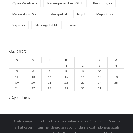
Opini Pembaca
Perempuan dan LGBT
Perjuangan
Pernyataan Sikap
Perspektif
Pojok
Reportase
Sejarah
Strategi Taktik
Teori
Mei 2025
S
S
R
K
J
S
M
1
2
3
4
5
6
7
8
9
10
11
12
13
14
15
16
17
18
19
20
21
22
23
24
25
26
27
28
29
30
31
« Apr
Jun »
Arah Juang diterbitkan oleh Perserikatan Sosialis. Perserikatan Sosialis
melihat kepentingan mendesak kelas buruh dan rakyat Indonesia adalah