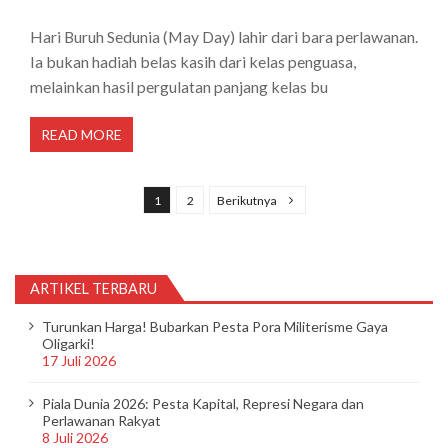
Hari Buruh Sedunia (May Day) lahir dari bara perlawanan.
Ia bukan hadiah belas kasih dari kelas penguasa,
melainkan hasil pergulatan panjang kelas bu
READ MORE
P
a
1
2
Berikutnya
g
i
n
ARTIKEL TERBARU
a
Turunkan Harga! Bubarkan Pesta Pora Militerisme Gaya
s
Oligarki!
17 Juli 2026
i
p
Piala Dunia 2026: Pesta Kapital, Represi Negara dan
Perlawanan Rakyat
o
8 Juli 2026