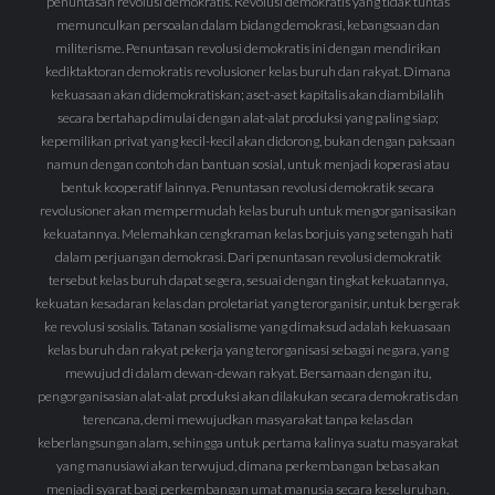
penuntasan revolusi demokratis. Revolusi demokratis yang tidak tuntas
memunculkan persoalan dalam bidang demokrasi, kebangsaan dan
militerisme. Penuntasan revolusi demokratis ini dengan mendirikan
kediktaktoran demokratis revolusioner kelas buruh dan rakyat. Dimana
kekuasaan akan didemokratiskan; aset-aset kapitalis akan diambilalih
secara bertahap dimulai dengan alat-alat produksi yang paling siap;
kepemilikan privat yang kecil-kecil akan didorong, bukan dengan paksaan
namun dengan contoh dan bantuan sosial, untuk menjadi koperasi atau
bentuk kooperatif lainnya. Penuntasan revolusi demokratik secara
revolusioner akan mempermudah kelas buruh untuk mengorganisasikan
kekuatannya. Melemahkan cengkraman kelas borjuis yang setengah hati
dalam perjuangan demokrasi. Dari penuntasan revolusi demokratik
tersebut kelas buruh dapat segera, sesuai dengan tingkat kekuatannya,
kekuatan kesadaran kelas dan proletariat yang terorganisir, untuk bergerak
ke revolusi sosialis. Tatanan sosialisme yang dimaksud adalah kekuasaan
kelas buruh dan rakyat pekerja yang terorganisasi sebagai negara, yang
mewujud di dalam dewan-dewan rakyat. Bersamaan dengan itu,
pengorganisasian alat-alat produksi akan dilakukan secara demokratis dan
terencana, demi mewujudkan masyarakat tanpa kelas dan
keberlangsungan alam, sehingga untuk pertama kalinya suatu masyarakat
yang manusiawi akan terwujud, dimana perkembangan bebas akan
menjadi syarat bagi perkembangan umat manusia secara keseluruhan.