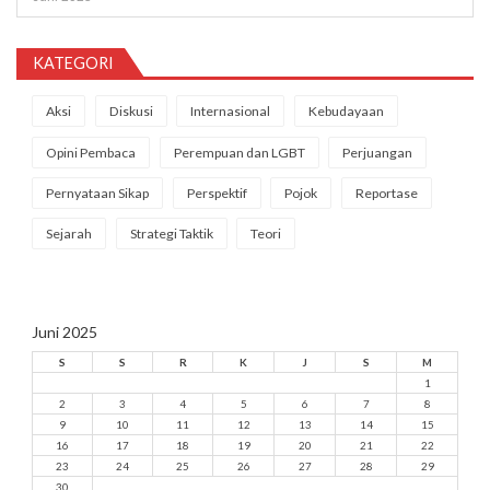
KATEGORI
Aksi
Diskusi
Internasional
Kebudayaan
Opini Pembaca
Perempuan dan LGBT
Perjuangan
Pernyataan Sikap
Perspektif
Pojok
Reportase
Sejarah
Strategi Taktik
Teori
Juni 2025
S
S
R
K
J
S
M
1
2
3
4
5
6
7
8
9
10
11
12
13
14
15
16
17
18
19
20
21
22
23
24
25
26
27
28
29
30