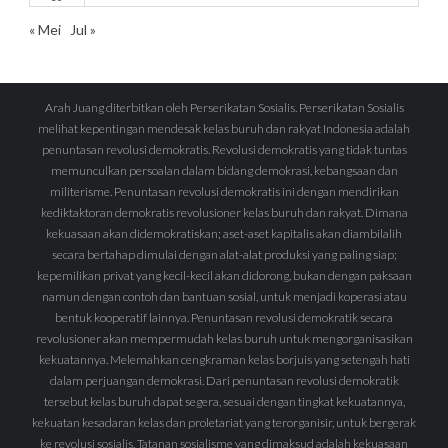
« Mei
Jul »
Arah Juang diterbitkan oleh Perserikatan Sosialis. Perserikatan Sosialis
melihat kepentingan mendesak kelas buruh dan rakyat Indonesia adalah
penuntasan revolusi demokratis. Revolusi demokratis yang tidak tuntas
memunculkan persoalan dalam bidang demokrasi, kebangsaan dan
militerisme. Penuntasan revolusi demokratis ini dengan mendirikan
kediktaktoran demokratis revolusioner kelas buruh dan rakyat. Dimana
kekuasaan akan didemokratiskan; aset-aset kapitalis akan diambilalih
secara bertahap dimulai dengan alat-alat produksi yang paling siap;
kepemilikan privat yang kecil-kecil akan didorong, bukan dengan paksaan
namun dengan contoh dan bantuan sosial, untuk menjadi koperasi atau
bentuk kooperatif lainnya. Penuntasan revolusi demokratik secara
revolusioner akan mempermudah kelas buruh untuk mengorganisasikan
kekuatannya. Melemahkan cengkraman kelas borjuis yang setengah hati
dalam perjuangan demokrasi. Dari penuntasan revolusi demokratik
tersebut kelas buruh dapat segera, sesuai dengan tingkat kekuatannya,
kekuatan kesadaran kelas dan proletariat yang terorganisir, untuk bergerak
ke revolusi sosialis. Tatanan sosialisme yang dimaksud adalah kekuasaan