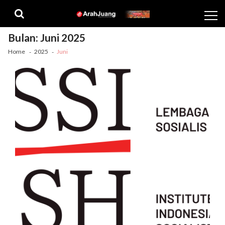
Skip
Skip
to
to
navigation
content
Bulan:
Juni 2025
Home
2025
Juni