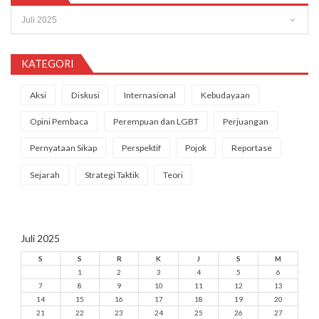
Arsip
KATEGORI
Aksi
Diskusi
Internasional
Kebudayaan
Opini Pembaca
Perempuan dan LGBT
Perjuangan
Pernyataan Sikap
Perspektif
Pojok
Reportase
Sejarah
Strategi Taktik
Teori
Juli 2025
S
S
R
K
J
S
M
1
2
3
4
5
6
7
8
9
10
11
12
13
14
15
16
17
18
19
20
21
22
23
24
25
26
27