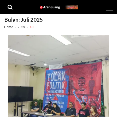
Skip
Skip
to
to
navigation
content
Bulan:
Juli 2025
Home
2025
Juli