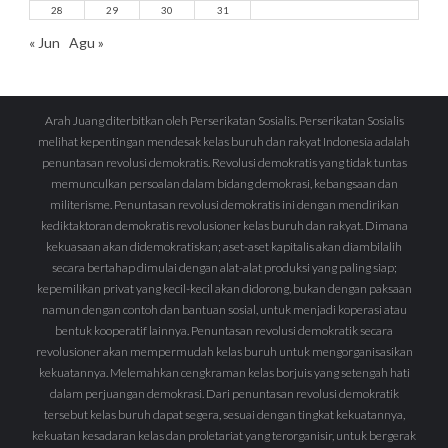
28
29
30
31
« Jun
Agu »
Arah Juang diterbitkan oleh Perserikatan Sosialis. Perserikatan Sosialis
melihat kepentingan mendesak kelas buruh dan rakyat Indonesia adalah
penuntasan revolusi demokratis. Revolusi demokratis yang tidak tuntas
memunculkan persoalan dalam bidang demokrasi, kebangsaan dan
militerisme. Penuntasan revolusi demokratis ini dengan mendirikan
kediktaktoran demokratis revolusioner kelas buruh dan rakyat. Dimana
kekuasaan akan didemokratiskan; aset-aset kapitalis akan diambilalih
secara bertahap dimulai dengan alat-alat produksi yang paling siap;
kepemilikan privat yang kecil-kecil akan didorong, bukan dengan paksaan
namun dengan contoh dan bantuan sosial, untuk menjadi koperasi atau
bentuk kooperatif lainnya. Penuntasan revolusi demokratik secara
revolusioner akan mempermudah kelas buruh untuk mengorganisasikan
kekuatannya. Melemahkan cengkraman kelas borjuis yang setengah hati
dalam perjuangan demokrasi. Dari penuntasan revolusi demokratik
tersebut kelas buruh dapat segera, sesuai dengan tingkat kekuatannya,
kekuatan kesadaran kelas dan proletariat yang terorganisir, untuk bergerak