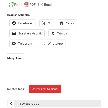
Bagikan Artikel Ini :
Facebook
X
Cetak
Surat elektronik
Tumblr
Telegram
WhatsApp
Menyukai ini:
Related tags :
Universitas Nasional
Previous Article
N