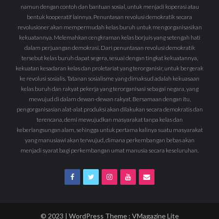
namun dengan contoh dan bantuan sosial, untuk menjadi koperasi atau
bentuk kooperatif lainnya. Penuntasan revolusi demokratik secara
revolusioner akan mempermudah kelas buruh untuk mengorganisasikan
kekuatannya. Melemahkan cengkraman kelas borjuis yang setengah hati
dalam perjuangan demokrasi. Dari penuntasan revolusi demokratik
tersebut kelas buruh dapat segera, sesuai dengan tingkat kekuatannya,
kekuatan kesadaran kelas dan proletariat yang terorganisir, untuk bergerak
ke revolusi sosialis. Tatanan sosialisme yang dimaksud adalah kekuasaan
kelas buruh dan rakyat pekerja yang terorganisasi sebagai negara, yang
mewujud di dalam dewan-dewan rakyat. Bersamaan dengan itu,
pengorganisasian alat-alat produksi akan dilakukan secara demokratis dan
terencana, demi mewujudkan masyarakat tanpa kelas dan
keberlangsungan alam, sehingga untuk pertama kalinya suatu masyarakat
yang manusiawi akan terwujud, dimana perkembangan bebas akan
menjadi syarat bagi perkembangan umat manusia secara keseluruhan.
© 2023 | WordPress Theme :
VMagazine Lite