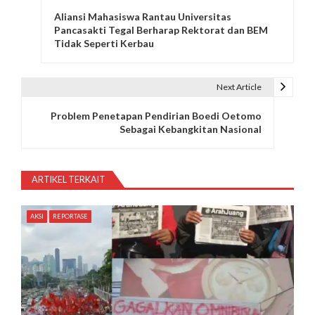
Aliansi Mahasiswa Rantau Universitas
a
Pancasakti Tegal Berharap Rektorat dan BEM
Tidak Seperti Kerbau
v
i
Next Article
g
Problem Penetapan Pendirian Boedi Oetomo
a
Sebagai Kebangkitan Nasional
s
i
ARTIKEL TERKAIT
p
AKSI
REPORTASE
o
s