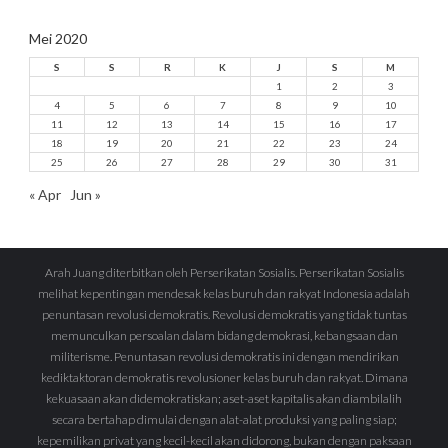
Mei 2020
S
S
R
K
J
S
M
1
2
3
4
5
6
7
8
9
10
11
12
13
14
15
16
17
18
19
20
21
22
23
24
25
26
27
28
29
30
31
« Apr
Jun »
Arah Juang diterbitkan oleh Perserikatan Sosialis. Perserikatan Sosialis
melihat kepentingan mendesak kelas buruh dan rakyat Indonesia adalah
penuntasan revolusi demokratis. Revolusi demokratis yang tidak tuntas
memunculkan persoalan dalam bidang demokrasi, kebangsaan dan
militerisme. Penuntasan revolusi demokratis ini dengan mendirikan
kediktaktoran demokratis revolusioner kelas buruh dan rakyat. Dimana
kekuasaan akan didemokratiskan; aset-aset kapitalis akan diambilalih
secara bertahap dimulai dengan alat-alat produksi yang paling siap;
kepemilikan privat yang kecil-kecil akan didorong, bukan dengan paksaan