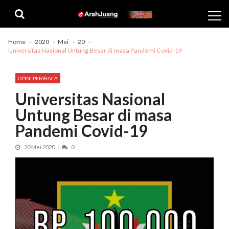
Skip
Skip
to
to
navigation
content
Home
2020
Mei
20
Universitas Nasional Untung Besar di masa Pandemi Covid-19
OPINI PEMBACA
Universitas Nasional
Untung Besar di masa
Pandemi Covid-19
20 Mei 2020
0