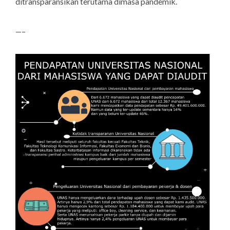
ditransparansikan terutama dimasa pandemik.
—–