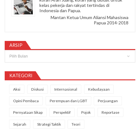
kelas pekerja dan rakyat tertindas di
Indonesia dan Papua.
Mantan Ketua Umum Aliansi Mahasiswa
Papua 2014-2018
ARSIP
Arsip
KATEGORI
Aksi
Diskusi
Internasional
Kebudayaan
Opini Pembaca
Perempuan dan LGBT
Perjuangan
Pernyataan Sikap
Perspektif
Pojok
Reportase
Sejarah
Strategi Taktik
Teori