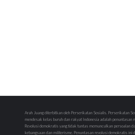
Arah Juang diterbitkan oleh Perserikatan Sosialis. Perserikatan So
mendesak kelas buruh dan rakyat Indonesia adalah penuntasan re
Revolusi demokratis yang tidak tuntas memunculkan persoalan d
kebangsaan dan militerisme. Penuntasan revolusi demokratis ini