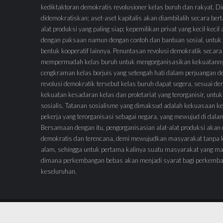
kediktaktoran demokratis revolusioner kelas buruh dan rakyat.
didemokratiskan; aset-aset kapitalis akan diambilalih secara ber
alat produksi yang paling siap; kepemilikan privat yang kecil-keci
dengan paksaan namun dengan contoh dan bantuan sosial, untuk 
bentuk kooperatif lainnya. Penuntasan revolusi demokratik secara
mempermudah kelas buruh untuk mengorganisasikan kekuatann
cengkraman kelas borjuis yang setengah hati dalam perjuangan 
revolusi demokratik tersebut kelas buruh dapat segera, sesuai de
kekuatan kesadaran kelas dan proletariat yang terorganisir, untuk
sosialis. Tatanan sosialisme yang dimaksud adalah kekuasaan ke
pekerja yang terorganisasi sebagai negara, yang mewujud di dal
Bersamaan dengan itu, pengorganisasian alat-alat produksi akan
demokratis dan terencana, demi mewujudkan masyarakat tanpa 
alam, sehingga untuk pertama kalinya suatu masyarakat yang ma
dimana perkembangan bebas akan menjadi syarat bagi perkemb
keseluruhan.
© 2023 | WordPress Theme :
VMagazine Lite