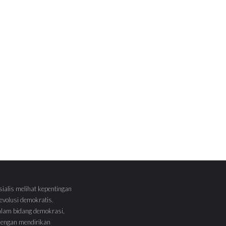
sialis melihat kepentingan
volusi demokratis.
alam bidang demokrasi,
 dengan mendirikan