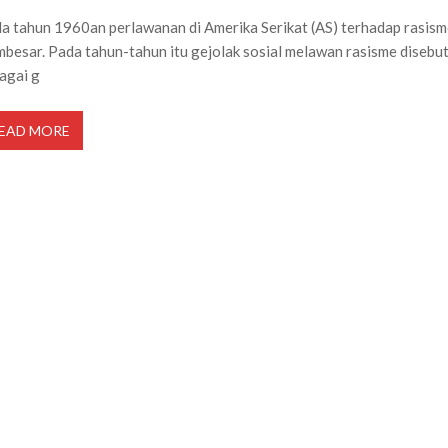
a tahun 1960an perlawanan di Amerika Serikat (AS) terhadap rasis
besar. Pada tahun-tahun itu gejolak sosial melawan rasisme disebu
agai g
EAD MORE