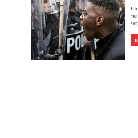
Pad
mem
seb
R