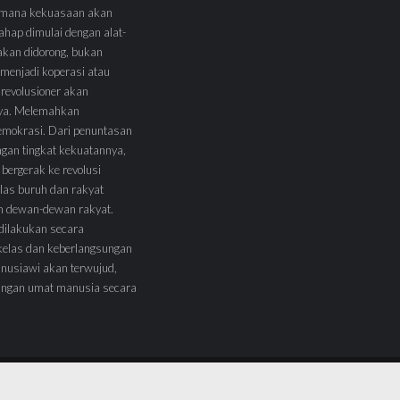
 Dimana kekuasaan akan
tahap dimulai dengan alat-
l akan didorong, bukan
menjadi koperasi atau
 revolusioner akan
ya. Melemahkan
demokrasi. Dari penuntasan
ngan tingkat kekuatannya,
 bergerak ke revolusi
las buruh dan rakyat
am dewan-dewan rakyat.
 dilakukan secara
kelas dan keberlangsungan
nusiawi akan terwujud,
angan umat manusia secara
Mari Bergabung
Menja