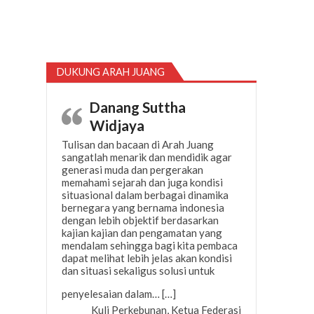
DUKUNG ARAH JUANG
Danang Suttha
Widjaya
Tulisan dan bacaan di Arah Juang
sangatlah menarik dan mendidik agar
generasi muda dan pergerakan
memahami sejarah dan juga kondisi
situasional dalam berbagai dinamika
bernegara yang bernama indonesia
dengan lebih objektif berdasarkan
kajian kajian dan pengamatan yang
mendalam sehingga bagi kita pembaca
dapat melihat lebih jelas akan kondisi
dan situasi sekaligus solusi untuk
“Danang Suttha Widjaya”
penyelesaian dalam…
[…]
Kuli Perkebunan, Ketua Federasi