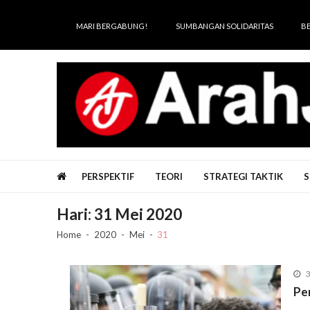
Skip
Skip
to
to
MARI BERGABUNG!
SUMBANGAN SOLIDARITAS
B
navigation
content
Arah Juang
Melipat Ganda, Membakar Tirani
PERSPEKTIF
TEORI
STRATEGI TAKTIK
S
Hari:
31 Mei 2020
Home
2020
Mei
31
3
Pe