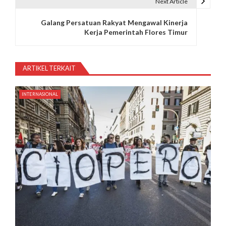
Next Article
i
Galang Persatuan Rakyat Mengawal Kinerja
g
Kerja Pemerintah Flores Timur
a
s
ARTIKEL TERKAIT
i
INTERNASIONAL
p
o
s