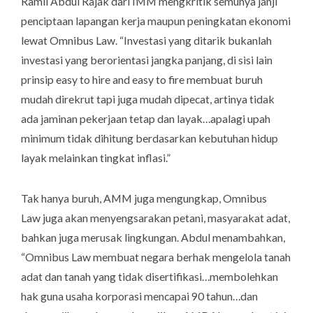
Ramli Abdul Rajak dari IMM mengkritik semunya janji
penciptaan lapangan kerja maupun peningkatan ekonomi
lewat
Omnibus Law
. “Investasi yang ditarik bukanlah
investasi yang berorientasi jangka panjang, di sisi lain
prinsip
easy to hire and easy to fire
membuat buruh
mudah direkrut tapi juga mudah dipecat, artinya tidak
ada jaminan pekerjaan tetap dan layak…apalagi upah
minimum tidak dihitung berdasarkan kebutuhan hidup
layak melainkan tingkat inflasi.”
Tak hanya buruh, AMM juga mengungkap,
Omnibus
Law
juga akan menyengsarakan petani, masyarakat adat,
bahkan juga merusak lingkungan. Abdul menambahkan,
“
Omnibus Law
membuat negara berhak mengelola tanah
adat dan tanah yang tidak disertifikasi…membolehkan
hak guna usaha korporasi mencapai 90 tahun…dan