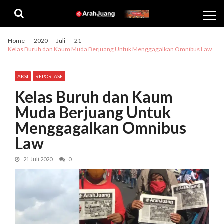
Skip
Skip
to
to
navigation
content
Home
2020
Juli
21
Kelas Buruh dan Kaum Muda Berjuang Untuk Menggagalkan Omnibus Law
AKSI
REPORTASE
Kelas Buruh dan Kaum
Muda Berjuang Untuk
Menggagalkan Omnibus
Law
21 Juli 2020
0