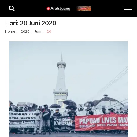
Skip
Skip
to
to
navigation
content
Hari:
20 Juni 2020
Home
2020
Juni
20