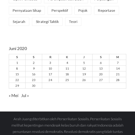
Pernyataan Sikap
Perspektif
Pojok
Reportase
Sejarah
Strategi Taktik
Teori
Juni 2020
S
S
R
K
J
S
M
1
2
3
4
5
6
7
8
9
10
11
12
13
14
15
16
17
18
19
20
21
22
23
24
25
26
27
28
29
30
« Mei
Jul »
Arah Juang diterbitkan oleh Perserikatan Sosialis. Perserikatan Sosialis
melihat kepentingan mendesak kelas buruh dan rakyat Indonesia adalah
penuntasan revolusi demokratis. Revolusi demokratis yang tidak tuntas