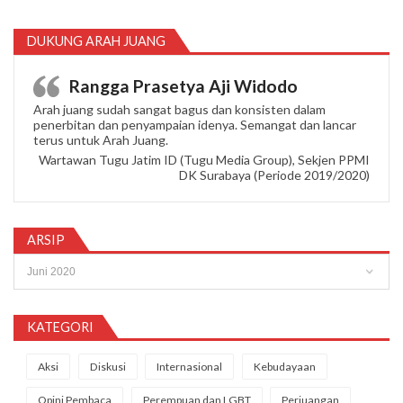
DUKUNG ARAH JUANG
Rangga Prasetya Aji Widodo
Arah juang sudah sangat bagus dan konsisten dalam
penerbitan dan penyampaian idenya. Semangat dan lancar
terus untuk Arah Juang.
Wartawan Tugu Jatim ID (Tugu Media Group), Sekjen PPMI
DK Surabaya (Periode 2019/2020)
ARSIP
Arsip
KATEGORI
Aksi
Diskusi
Internasional
Kebudayaan
Opini Pembaca
Perempuan dan LGBT
Perjuangan