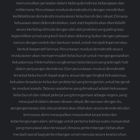
memunculkan persoalan dalam bidang demokrasi, kebangsaan dan
militerisme. Penuntasan revolusi demokratis ini dengan mendirikan
kediktaktoran demokratis revolusioner kelas buruh dan rakyat. Dimana
kekuasaan akan didemokratiskan; aset-aset kapitalis akan diambilalih
secara bertahap dimulai dengan alat-alat produksi yang paling siap;
kepemilikan privat yang kecil-kecil akan didorong, bukan dengan paksaan
namun dengan contoh dan bantuan sosial, untuk menjadi koperasi atau
bentuk kooperatif lainnya. Penuntasan revolusi demokratik secara
revolusioner akan mempermudah kelas buruh untuk mengorganisasikan
kekuatannya. Melemahkan cengkraman kelas borjuis yang setengah hati
dalam perjuangan demokrasi. Dari penuntasan revolusi demokratik
tersebut kelas buruh dapat segera, sesuai dengan tingkat kekuatannya,
kekuatan kesadaran kelas dan proletariat yang terorganisir, untuk bergerak
ke revolusi sosialis. Tatanan sosialisme yang dimaksud adalah kekuasaan
kelas buruh dan rakyat pekerja yang terorganisasi sebagai negara, yang
mewujud di dalam dewan-dewan rakyat. Bersamaan dengan itu,
pengorganisasian alat-alat produksi akan dilakukan secara demokratis dan
terencana, demi mewujudkan masyarakat tanpa kelas dan
keberlangsungan alam, sehingga untuk pertama kalinya suatu masyarakat
yang manusiawi akan terwujud, dimana perkembangan bebas akan
menjadi syarat bagi perkembangan umat manusia secara keseluruhan.