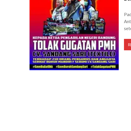
Pad
Ant
set
R