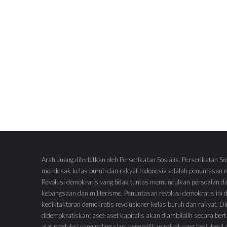
Arah Juang diterbitkan oleh Perserikatan Sosialis. Perserikatan So
mendesak kelas buruh dan rakyat Indonesia adalah penuntasan re
Revolusi demokratis yang tidak tuntas memunculkan persoalan d
kebangsaan dan militerisme. Penuntasan revolusi demokratis ini
kediktaktoran demokratis revolusioner kelas buruh dan rakyat.
didemokratiskan; aset-aset kapitalis akan diambilalih secara ber
alat produksi yang paling siap; kepemilikan privat yang kecil-keci