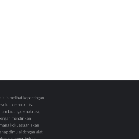
sialis melihat kepentingan
volusi demokratis.
alam bidang demokrasi,
 dengan mendirikan
 Dimana kekuasaan akan
tahap dimulai dengan alat-
l akan didorong, bukan