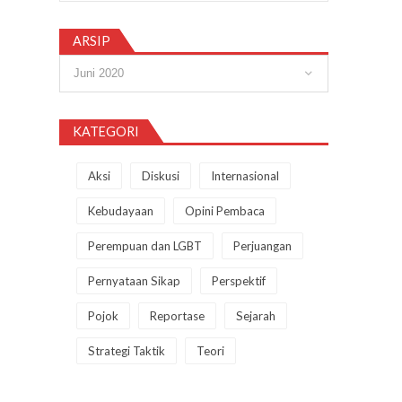
ARSIP
Arsip
KATEGORI
Aksi
Diskusi
Internasional
Kebudayaan
Opini Pembaca
Perempuan dan LGBT
Perjuangan
Pernyataan Sikap
Perspektif
Pojok
Reportase
Sejarah
Strategi Taktik
Teori