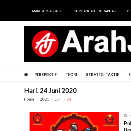
Skip
Skip
to
to
MARI BERGABUNG!
SUMBANGAN SOLIDARITAS
B
navigation
content
Arah Juang
Melipat Ganda, Membakar Tirani
PERSPEKTIF
TEORI
STRATEGI TAKTIK
S
Hari:
24 Juni 2020
Home
2020
Juni
24
2
Po
Be