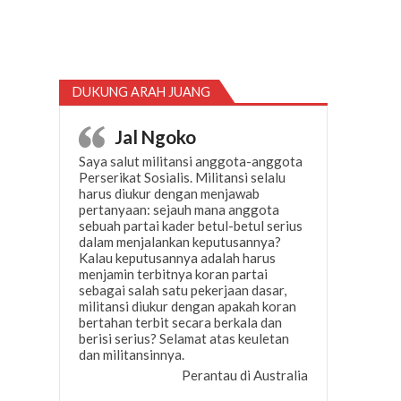
DUKUNG ARAH JUANG
Jal Ngoko
Saya salut militansi anggota-anggota
Perserikat Sosialis. Militansi selalu
harus diukur dengan menjawab
pertanyaan: sejauh mana anggota
sebuah partai kader betul-betul serius
dalam menjalankan keputusannya?
Kalau keputusannya adalah harus
menjamin terbitnya koran partai
sebagai salah satu pekerjaan dasar,
militansi diukur dengan apakah koran
bertahan terbit secara berkala dan
berisi serius? Selamat atas keuletan
dan militansinnya.
Perantau di Australia