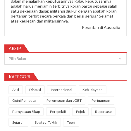
dalam menjalankan keputusannya? Kalau keputusannya
adalah harus menjamin terbitnya koran partai sebagai salah
satu pekerjaan dasar, militansi diukur dengan apakah koran
bertahan terbit secara berkala dan berisi serius? Selamat
atas keuletan dan militansinnya.
Perantau di Australia
ARSIP
Arsip
KATEGORI
Aksi
Diskusi
Internasional
Kebudayaan
Opini Pembaca
Perempuan dan LGBT
Perjuangan
Pernyataan Sikap
Perspektif
Pojok
Reportase
Sejarah
Strategi Taktik
Teori