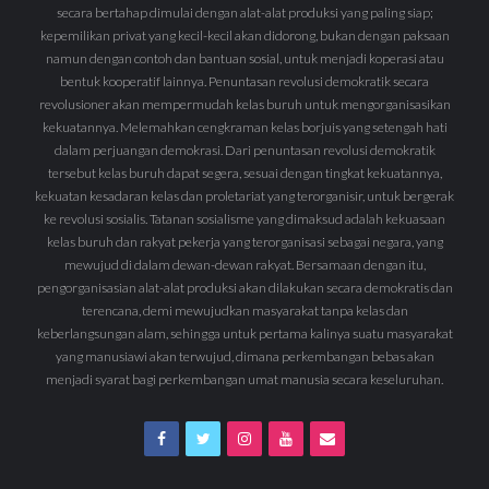
secara bertahap dimulai dengan alat-alat produksi yang paling siap;
kepemilikan privat yang kecil-kecil akan didorong, bukan dengan paksaan
namun dengan contoh dan bantuan sosial, untuk menjadi koperasi atau
bentuk kooperatif lainnya. Penuntasan revolusi demokratik secara
revolusioner akan mempermudah kelas buruh untuk mengorganisasikan
kekuatannya. Melemahkan cengkraman kelas borjuis yang setengah hati
dalam perjuangan demokrasi. Dari penuntasan revolusi demokratik
tersebut kelas buruh dapat segera, sesuai dengan tingkat kekuatannya,
kekuatan kesadaran kelas dan proletariat yang terorganisir, untuk bergerak
ke revolusi sosialis. Tatanan sosialisme yang dimaksud adalah kekuasaan
kelas buruh dan rakyat pekerja yang terorganisasi sebagai negara, yang
mewujud di dalam dewan-dewan rakyat. Bersamaan dengan itu,
pengorganisasian alat-alat produksi akan dilakukan secara demokratis dan
terencana, demi mewujudkan masyarakat tanpa kelas dan
keberlangsungan alam, sehingga untuk pertama kalinya suatu masyarakat
yang manusiawi akan terwujud, dimana perkembangan bebas akan
menjadi syarat bagi perkembangan umat manusia secara keseluruhan.