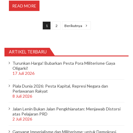
READ MORE
P
a
1
2
Berikutnya
g
i
n
ARTIKEL TERBARU
a
Turunkan Harga! Bubarkan Pesta Pora Militerisme Gaya
s
Oligarki!
17 Juli 2026
i
p
Piala Dunia 2026: Pesta Kapital, Represi Negara dan
Perlawanan Rakyat
o
8 Juli 2026
s
Jalan Lenin Bukan Jalan Pengkhianatan: Menjawab Distorsi
atas Pelajaran PRD
2 Juli 2026
Ganyang Imperialisme dan Militerisme: untuk Demokrasi,