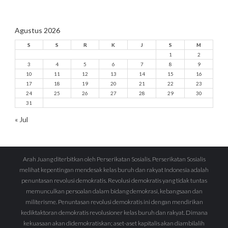
Agustus 2026
S
S
R
K
J
S
M
1
2
3
4
5
6
7
8
9
10
11
12
13
14
15
16
17
18
19
20
21
22
23
24
25
26
27
28
29
30
31
« Jul
Arah Juang diterbitkan oleh Perserikatan Sosialis. Perserikatan Sosialis
melihat kepentingan mendesak kelas buruh dan rakyat Indonesia adalah
penuntasan revolusi demokratis. Revolusi demokratis yang tidak tuntas
memunculkan persoalan dalam bidang demokrasi, kebangsaan dan
militerisme. Penuntasan revolusi demokratis ini dengan mendirikan
kediktaktoran demokratis revolusioner kelas buruh dan rakyat. Dimana
kekuasaan akan didemokratiskan; aset-aset kapitalis akan diambilalih