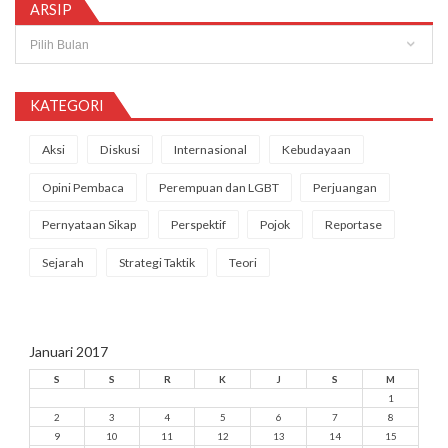
ARSIP
Arsip
KATEGORI
Aksi
Diskusi
Internasional
Kebudayaan
Opini Pembaca
Perempuan dan LGBT
Perjuangan
Pernyataan Sikap
Perspektif
Pojok
Reportase
Sejarah
Strategi Taktik
Teori
Januari 2017
S
S
R
K
J
S
M
1
2
3
4
5
6
7
8
9
10
11
12
13
14
15