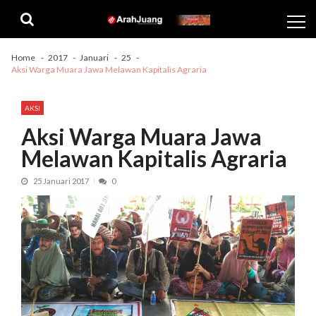
Skip
Skip
to
to
navigation
content
Home
2017
Januari
25
Aksi Warga Muara Jawa Melawan Kapitalis Agraria
AKSI
Aksi Warga Muara Jawa
Melawan Kapitalis Agraria
25 Januari 2017
0