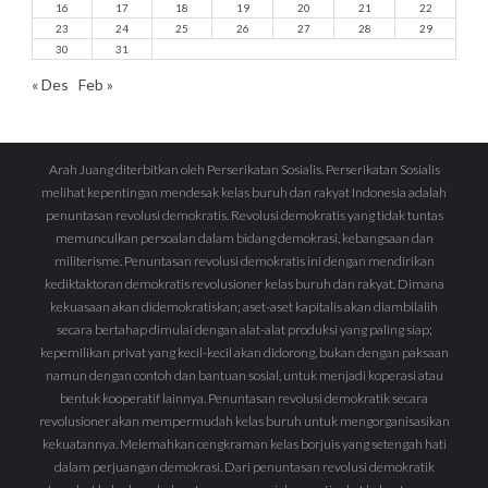
16
17
18
19
20
21
22
23
24
25
26
27
28
29
30
31
« Des
Feb »
Arah Juang diterbitkan oleh Perserikatan Sosialis. Perserikatan Sosialis
melihat kepentingan mendesak kelas buruh dan rakyat Indonesia adalah
penuntasan revolusi demokratis. Revolusi demokratis yang tidak tuntas
memunculkan persoalan dalam bidang demokrasi, kebangsaan dan
militerisme. Penuntasan revolusi demokratis ini dengan mendirikan
kediktaktoran demokratis revolusioner kelas buruh dan rakyat. Dimana
kekuasaan akan didemokratiskan; aset-aset kapitalis akan diambilalih
secara bertahap dimulai dengan alat-alat produksi yang paling siap;
kepemilikan privat yang kecil-kecil akan didorong, bukan dengan paksaan
namun dengan contoh dan bantuan sosial, untuk menjadi koperasi atau
bentuk kooperatif lainnya. Penuntasan revolusi demokratik secara
revolusioner akan mempermudah kelas buruh untuk mengorganisasikan
kekuatannya. Melemahkan cengkraman kelas borjuis yang setengah hati
dalam perjuangan demokrasi. Dari penuntasan revolusi demokratik