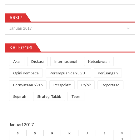
ARSIP
Arsip
KATEGORI
Aksi
Diskusi
Internasional
Kebudayaan
Opini Pembaca
Perempuan dan LGBT
Perjuangan
Pernyataan Sikap
Perspektif
Pojok
Reportase
Sejarah
Strategi Taktik
Teori
Januari 2017
S
S
R
K
J
S
M
1