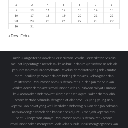
2
3
4
5
6
7
8
9
10
11
12
13
14
15
16
17
18
19
20
21
22
23
24
25
26
27
28
29
30
31
« Des
Feb »
Arah Juang diterbitkan oleh Perserikatan Sosialis. Perserikatan Sosialis
melihat kepentingan mendesak kelas buruh dan rakyat Indonesia adalah
penuntasan revolusi demokratis. Revolusi demokratis yang tidak tuntas
memunculkan persoalan dalam bidang demokrasi, kebangsaan dan
militerisme. Penuntasan revolusi demokratis ini dengan mendirikan
kediktaktoran demokratis revolusioner kelas buruh dan rakyat. Dimana
kekuasaan akan didemokratiskan; aset-aset kapitalis akan diambilalih
secara bertahap dimulai dengan alat-alat produksi yang paling siap;
kepemilikan privat yang kecil-kecil akan didorong, bukan dengan paksaan
namun dengan contoh dan bantuan sosial, untuk menjadi koperasi atau
bentuk kooperatif lainnya. Penuntasan revolusi demokratik secara
revolusioner akan mempermudah kelas buruh untuk mengorganisasikan