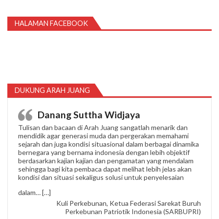
HALAMAN FACEBOOK
DUKUNG ARAH JUANG
Danang Suttha Widjaya
Tulisan dan bacaan di Arah Juang sangatlah menarik dan
mendidik agar generasi muda dan pergerakan memahami
sejarah dan juga kondisi situasional dalam berbagai dinamika
bernegara yang bernama indonesia dengan lebih objektif
berdasarkan kajian kajian dan pengamatan yang mendalam
sehingga bagi kita pembaca dapat melihat lebih jelas akan
kondisi dan situasi sekaligus solusi untuk penyelesaian
“Danang Suttha Widjaya”
dalam…
[…]
Kuli Perkebunan, Ketua Federasi Sarekat Buruh
Perkebunan Patriotik Indonesia (SARBUPRI)