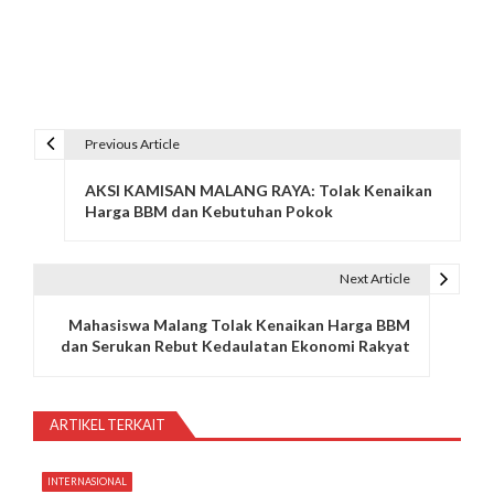
Previous Article
N
AKSI KAMISAN MALANG RAYA: Tolak Kenaikan
a
Harga BBM dan Kebutuhan Pokok
v
i
Next Article
g
Mahasiswa Malang Tolak Kenaikan Harga BBM
dan Serukan Rebut Kedaulatan Ekonomi Rakyat
a
s
ARTIKEL TERKAIT
i
p
INTERNASIONAL