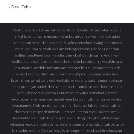
« Des
Feb »
Arah Juang diterbitkan oleh Perserikatan Sosialis. Perserikatan Sosialis
melihat kepentingan mendesak kelas buruh dan rakyat Indonesia adalah
penuntasan revolusi demokratis. Revolusi demokratis yang tidak tuntas
memunculkan persoalan dalam bidang demokrasi, kebangsaan dan
militerisme. Penuntasan revolusi demokratis ini dengan mendirikan
kediktaktoran demokratis revolusioner kelas buruh dan rakyat. Dimana
kekuasaan akan didemokratiskan; aset-aset kapitalis akan diambilalih
secara bertahap dimulai dengan alat-alat produksi yang paling siap;
kepemilikan privat yang kecil-kecil akan didorong, bukan dengan paksaan
namun dengan contoh dan bantuan sosial, untuk menjadi koperasi atau
bentuk kooperatif lainnya. Penuntasan revolusi demokratik secara
revolusioner akan mempermudah kelas buruh untuk mengorganisasikan
kekuatannya. Melemahkan cengkraman kelas borjuis yang setengah hati
dalam perjuangan demokrasi. Dari penuntasan revolusi demokratik
tersebut kelas buruh dapat segera, sesuai dengan tingkat kekuatannya,
kekuatan kesadaran kelas dan proletariat yang terorganisir, untuk bergerak
ke revolusi sosialis. Tatanan sosialisme yang dimaksud adalah kekuasaan