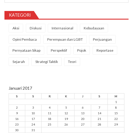
KATEGORI
Aksi
Diskusi
Internasional
Kebudayaan
Opini Pembaca
Perempuan dan LGBT
Perjuangan
Pernyataan Sikap
Perspektif
Pojok
Reportase
Sejarah
Strategi Taktik
Teori
Januari 2017
S
S
R
K
J
S
M
1
2
3
4
5
6
7
8
9
10
11
12
13
14
15
16
17
18
19
20
21
22
23
24
25
26
27
28
29
30
31