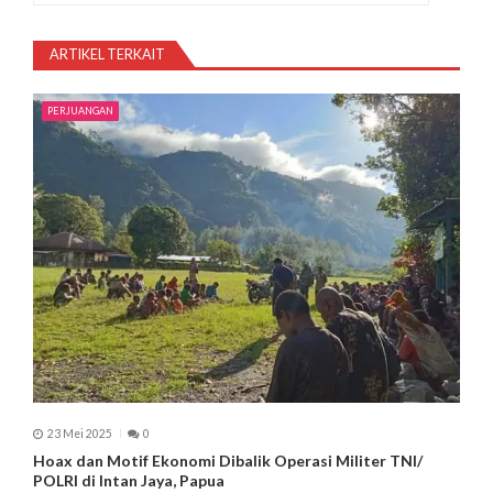
s
ARTIKEL TERKAIT
i
p
PERJUANGAN
o
s
23 Mei 2025
0
Hoax dan Motif Ekonomi Dibalik Operasi Militer TNI/
POLRI di Intan Jaya, Papua