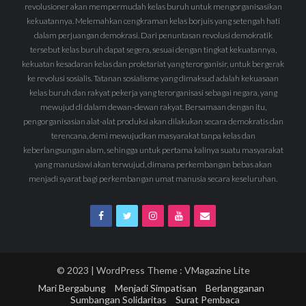
revolusioner akan mempermudah kelas buruh untuk mengorganisasikan
kekuatannya. Melemahkan cengkraman kelas borjuis yang setengah hati
dalam perjuangan demokrasi. Dari penuntasan revolusi demokratik
tersebut kelas buruh dapat segera, sesuai dengan tingkat kekuatannya,
kekuatan kesadaran kelas dan proletariat yang terorganisir, untuk bergerak
ke revolusi sosialis. Tatanan sosialisme yang dimaksud adalah kekuasaan
kelas buruh dan rakyat pekerja yang terorganisasi sebagai negara, yang
mewujud di dalam dewan-dewan rakyat. Bersamaan dengan itu,
pengorganisasian alat-alat produksi akan dilakukan secara demokratis dan
terencana, demi mewujudkan masyarakat tanpa kelas dan
keberlangsungan alam, sehingga untuk pertama kalinya suatu masyarakat
yang manusiawi akan terwujud, dimana perkembangan bebas akan
menjadi syarat bagi perkembangan umat manusia secara keseluruhan.
© 2023 | WordPress Theme :
VMagazine Lite
Mari Bergabung
Menjadi Simpatisan
Berlangganan
Sumbangan Solidaritas
Surat Pembaca