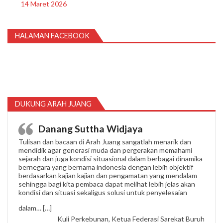
14 Maret 2026
HALAMAN FACEBOOK
DUKUNG ARAH JUANG
Danang Suttha Widjaya
Tulisan dan bacaan di Arah Juang sangatlah menarik dan
mendidik agar generasi muda dan pergerakan memahami
sejarah dan juga kondisi situasional dalam berbagai dinamika
bernegara yang bernama indonesia dengan lebih objektif
berdasarkan kajian kajian dan pengamatan yang mendalam
sehingga bagi kita pembaca dapat melihat lebih jelas akan
kondisi dan situasi sekaligus solusi untuk penyelesaian
“Danang Suttha Widjaya”
dalam…
[…]
Kuli Perkebunan, Ketua Federasi Sarekat Buruh