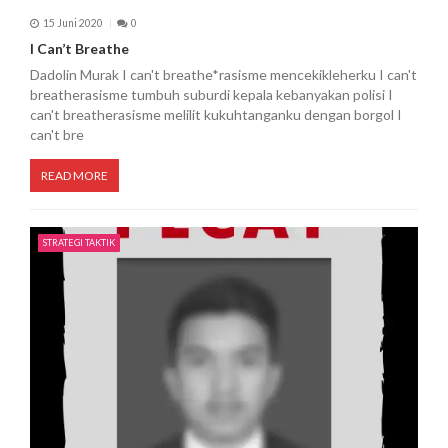
15 Juni 2020
0
I Can’t Breathe
Dadolin Murak I can't breathe*rasisme mencekikleherku I can't
breatherasisme tumbuh suburdi kepala kebanyakan polisi I
can't breatherasisme melilit kukuhtanganku dengan borgol I
can't bre
READ MORE
STRATEGI TAKTIK