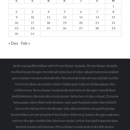
S
S
R
K
J
S
M
1
2
3
4
5
6
7
8
9
10
11
12
13
14
15
16
17
18
19
20
21
22
23
24
25
26
27
28
29
30
31
« Des
Feb »
Arah Juang diterbitkan oleh Perserikatan Sosialis. Perserikatan Sosialis
melihat kepentingan mendesak kelas buruh dan rakyat Indonesia adalah
penuntasan revolusi demokratis. Revolusi demokratis yang tidak tuntas
memunculkan persoalan dalam bidang demokrasi, kebangsaan dan
militerisme. Penuntasan revolusi demokratis ini dengan mendirikan
kediktaktoran demokratis revolusioner kelas buruh dan rakyat. Dimana
kekuasaan akan didemokratiskan; aset-aset kapitalis akan diambilalih
secara bertahap dimulai dengan alat-alat produksi yang paling siap;
kepemilikan privat yang kecil-kecil akan didorong, bukan dengan paksaan
namun dengan contoh dan bantuan sosial, untuk menjadi koperasi atau
bentuk kooperatif lainnya. Penuntasan revolusi demokratik secara