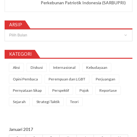
Perkebunan Patriotik Indonesia (SARBUPRI)
ARSIP
Arsip
KATEGORI
Aksi
Diskusi
Internasional
Kebudayaan
Opini Pembaca
Perempuan dan LGBT
Perjuangan
Pernyataan Sikap
Perspektif
Pojok
Reportase
Sejarah
Strategi Taktik
Teori
Januari 2017