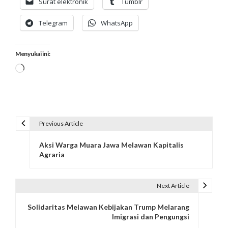
Surat elektronik
Tumblr
Telegram
WhatsApp
Menyukai ini:
Memuat...
Previous Article
N
Aksi Warga Muara Jawa Melawan Kapitalis
a
Agraria
v
i
Next Article
g
Solidaritas Melawan Kebijakan Trump Melarang
Imigrasi dan Pengungsi
a