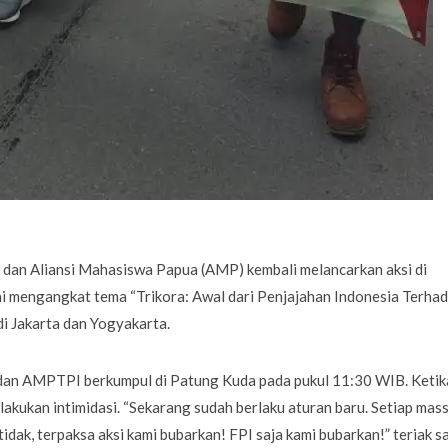
dan Aliansi Mahasiswa Papua (AMP) kembali melancarkan aksi di
ni mengangkat tema “Trikora: Awal dari Penjajahan Indonesia Terha
i Jakarta dan Yogyakarta.
P dan AMPTPI berkumpul di Patung Kuda pada pukul 11:30 WIB. Ketik
akukan intimidasi. “Sekarang sudah berlaku aturan baru. Setiap mas
 tidak, terpaksa aksi kami bubarkan! FPI saja kami bubarkan!” teriak s