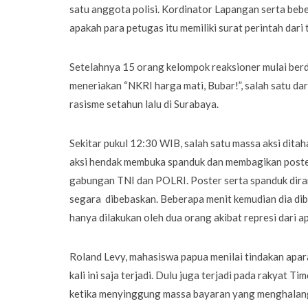
satu anggota polisi. Kordinator Lapangan serta beb
apakah para petugas itu memiliki surat perintah dar
Setelahnya 15 orang kelompok reaksioner mulai be
meneriakan “NKRI harga mati, Bubar!”, salah satu d
rasisme setahun lalu di Surabaya.
Sekitar pukul 12:30 WIB, salah satu massa aksi ditah
aksi hendak membuka spanduk dan membagikan poster
gabungan TNI dan POLRI. Poster serta spanduk dira
segara dibebaskan. Beberapa menit kemudian dia di
hanya dilakukan oleh dua orang akibat represi dari 
Roland Levy, mahasiswa papua menilai tindakan apar
kali ini saja terjadi. Dulu juga terjadi pada rakyat 
ketika menyinggung massa bayaran yang menghalangi