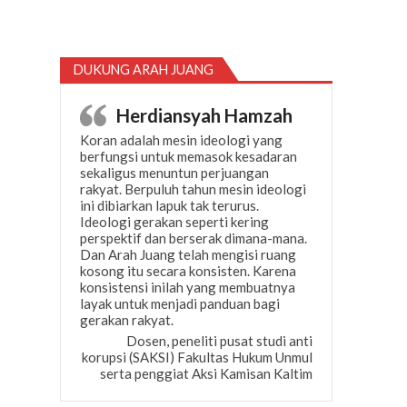
DUKUNG ARAH JUANG
Herdiansyah Hamzah
Koran adalah mesin ideologi yang
berfungsi untuk memasok kesadaran
sekaligus menuntun perjuangan
rakyat. Berpuluh tahun mesin ideologi
ini dibiarkan lapuk tak terurus.
Ideologi gerakan seperti kering
perspektif dan berserak dimana-mana.
Dan Arah Juang telah mengisi ruang
kosong itu secara konsisten. Karena
konsistensi inilah yang membuatnya
layak untuk menjadi panduan bagi
gerakan rakyat.
Dosen, peneliti pusat studi anti
korupsi (SAKSI) Fakultas Hukum Unmul
serta penggiat Aksi Kamisan Kaltim