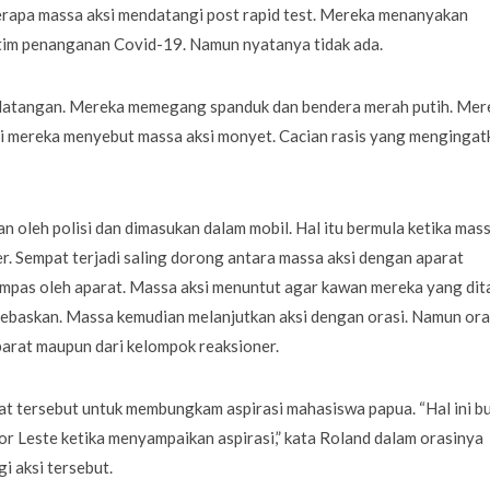
erapa massa aksi mendatangi post rapid test. Mereka menanyakan
i tim penanganan Covid-19. Namun nyatanya tidak ada.
rdatangan. Mereka memegang spanduk dan bendera merah putih. Mer
ari mereka menyebut massa aksi monyet. Cacian rasis yang mengingat
an oleh polisi dan dimasukan dalam mobil. Hal itu bermula ketika mas
. Sempat terjadi saling dorong antara massa aksi dengan aparat
mpas oleh aparat. Massa aksi menuntut agar kawan mereka yang dit
bebaskan. Massa kemudian melanjutkan aksi dengan orasi. Namun ora
aparat maupun dari kelompok reaksioner.
at tersebut untuk membungkam aspirasi mahasiswa papua. “Hal ini b
Timor Leste ketika menyampaikan aspirasi,” kata Roland dalam orasinya
 aksi tersebut.