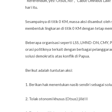
“Referendum, yes! Otsus, no!”, “Cabut Omnibus Law!
hari itu.
Sesampainya di titik 0 KM, massa aksi disambut oleh 
membentuk lingkaran di titik 0 KM dengan tetap mem
Beberapa organisasi seperti LSS, LMND-DN, CMY, Pe
orasi politiknya terkait dengan berbagai pelanggar
solusi demokratis atas konflik di Papua.
Berikut adalah tuntutan aksi:
1. Berikan hak menentukan nasib sendiri sebagai so
2. Tolak otonomi khusus (Otsus) jilid II