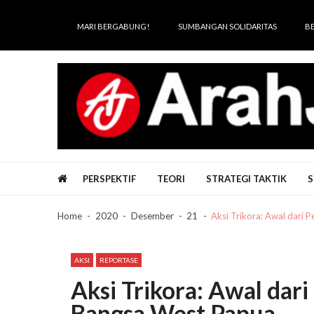
Skip
Skip
to
to
MARI BERGABUNG!
SUMBANGAN SOLIDARITAS
B
navigation
content
Arah Juang
Melipat Ganda, Membakar Tirani
PERSPEKTIF
TEORI
STRATEGI TAKTIK
S
Home
2020
Desember
21
Aksi Trikora: Awal dari
AKSI
REPORTASE
Aksi Trikora: Awal dar
Bangsa West Papua