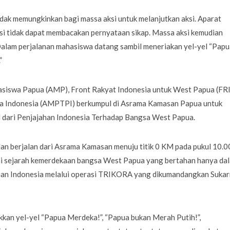
tidak memungkinkan bagi massa aksi untuk melanjutkan aksi. Aparat
ksi tidak dapat membacakan pernyataan sikap. Massa aksi kemudian
alam perjalanan mahasiswa datang sambil meneriakan yel-yel “Papu
.”
hasiswa Papua (AMP), Front Rakyat Indonesia untuk West Papua (FRI
 Indonesia (AMPTPI) berkumpul di Asrama Kamasan Papua untuk
dari Penjajahan Indonesia Terhadap Bangsa West Papua.
an berjalan dari Asrama Kamasan menuju titik 0 KM pada pukul 10.0
ai sejarah kemerdekaan bangsa West Papua yang bertahan hanya da
saan Indonesia melalui operasi TRIKORA yang dikumandangkan Suka
kkan yel-yel “Papua Merdeka!”, “Papua bukan Merah Putih!”,