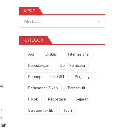
ARSIP
Arsip
KATEGORI
Aksi
Diskusi
Internasional
Kebudayaan
Opini Pembaca
Perempuan dan LGBT
Perjuangan
dap
Pernyataan Sikap
Perspektif
Pojok
Reportase
Sejarah
a
Strategi Taktik
Teori
sa
alah