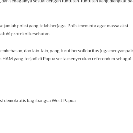
”, dan sebagainya sesuai dengan tuntutan-tuntutan yang diangkat p
sejumlah polisi yang telah berjaga. Polisi meminta agar massa aksi
atuhi protokol kesehatan.
mbebasan, dan lain-lain, yang turut bersolidaritas juga menyampai
an HAM yang terjadi di Papua serta menyerukan referendum sebagai
lusi demokratis bagi bangsa West Papua