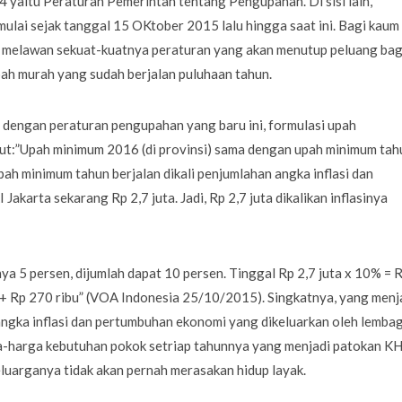
 4 yaitu Peraturan Pemerintah tentang Pengupahan. Di sisi lain,
ulai sejak tanggal 15 OKtober 2015 lalu hingga saat ini. Bagi kaum
ain melawan sekuat-kuatnya peraturan yang akan menutup peluang bag
upah murah yang sudah berjalan puluhaan tahun.
 dengan peraturan pengupahan yang baru ini, formulasi upah
ut:”Upah minimum 2016 (di provinsi) sama dengan upah minimum tah
pah minimum tahun berjalan dikali penjumlahan angka inflasi dan
arta sekarang Rp 2,7 juta. Jadi, Rp 2,7 juta dikalikan inflasinya
a 5 persen, dijumlah dapat 10 persen. Tinggal Rp 2,7 juta x 10% = 
a + Rp 270 ribu” (VOA Indonesia 25/10/2015). Singkatnya, yang menj
ngka inflasi dan pertumbuhan ekonomi yang dikeluarkan oleh lemba
-harga kebutuhan pokok setriap tahunnya yang menjadi patokan KH
luarganya tidak akan pernah merasakan hidup layak.