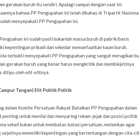
m gerakan buruh itu sendiri. Apalagi sampai dengan saat ini
annya bahwa PP Pengupahan ini telah dibahas di Tripartit Nasiona
 sudah menyepakati PP Pengupahan ini.
Penguahan ini sudah pasti bukanlah massa buruh di pabrik/basis
iliki kepentingan pribadi dan sekedar memanfaatkan kaum buruh.
abila terbukti menyepakati PP Pengupahan yang sangat merugikan b
 dan gerakan buruh yang benar harus mengkritik dan memblejetinya
ditipu oleh elit-elitnya.
ampur Tangan) Elit Politik Politik
ung dalam Komite Persatuan Rakyat Batalkan PP Pengupahan dalam
 penting untuk menilai dan menyaring rekam-jejak dan posisi politik
sama sekali bukan untuk membatas-batasi persatuan, melainkan agar
g sejatinya memeiliki kepentingan yang bertentangan dengan cita-ci