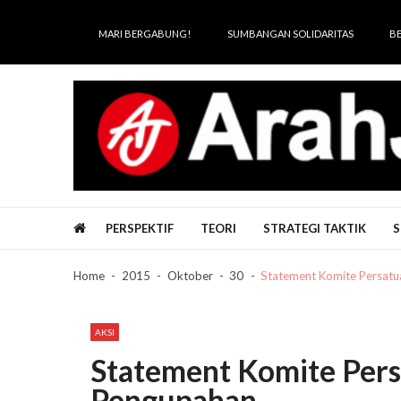
Skip
Skip
to
to
MARI BERGABUNG!
SUMBANGAN SOLIDARITAS
B
navigation
content
Arah Juang
Melipat Ganda, Membakar Tirani
PERSPEKTIF
TEORI
STRATEGI TAKTIK
S
Home
2015
Oktober
30
Statement Komite Persatu
AKSI
Statement Komite Pers
Pengupahan