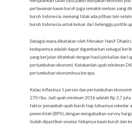
menjalankan salah satu paket kebijakan ekonomi jilid
perlawanan kaum buruh juga semakin meluas yang dim
buruh Indonesia, memang tidak ada pilihan lain sel
buruh Indonesia untuk keluar dari belenggu politik 
Sebagai mana dikatakan oleh Menaker Hanif Dhakiri,
kedepannya adalah dapat digambarkan sebagai berik
yang berjalan ditambah dengan hasil perkalian dari u
pertumbuhan ekonomi. Katakanlah upah minimum DKI Jak
pertumbuhan ekonominya berapa.
Kalau inflasinya 5 persen dan pertumbuhan ekonominy
270 ribu. Jadi upah minimum 2016 adalah Rp 2,7 jut
faktor penambah upah buruh tiap tahunnya sekedar a
pemerintah (BPS), dengan mengabaikan survey harga
Sudah dipastikan seumur hidupnya kaum buruh dan ke