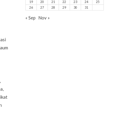
19
20
21
22
23
24
25
26
27
28
29
30
31
« Sep
Nov »
asi
kaum
,
a,
ikat
n