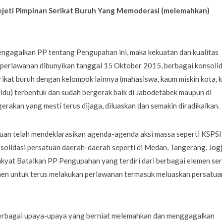
jeti Pimpinan Serikat Buruh Yang Memoderasi (melemahkan)
mengagalkan PP tentang Pengupahan ini, maka kekuatan dan kualitas
 perlawanan dibunyikan tanggal 15 Oktober 2015, berbagai konsolid
rikat buruh dengan kelompok lainnya (mahasiswa, kaum miskin kota, 
idu) terbentuk dan sudah bergerak baik di Jabodetabek maupun di
gerakan yang mesti terus dijaga, diluaskan dan semakin diradikalkan.
uan telah mendeklarasikan agenda-agenda aksi massa seperti KSPSI
olidasi persatuan daerah-daerah seperti di Medan, Tangerang, Jogj
kyat Batalkan PP Pengupahan yang terdiri dari berbagai elemen ser
tmen untuk terus melakukan perlawanan termasuk meluaskan persatua
 berbagai upaya-upaya yang berniat melemahkan dan menggagalkan