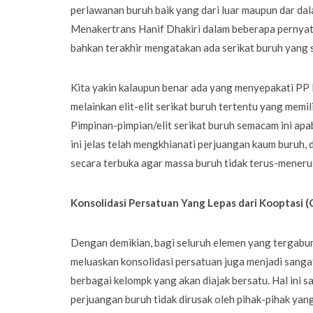
perlawanan buruh baik yang dari luar maupun dar dala
Menakertrans Hanif Dhakiri dalam beberapa pernyata
bahkan terakhir mengatakan ada serikat buruh yang
Kita yakin kalaupun benar ada yang menyepakati PP 
melainkan elit-elit serikat buruh tertentu yang mem
Pimpinan-pimpian/elit serikat buruh semacam ini ap
ini jelas telah mengkhianati perjuangan kaum buruh,
secara terbuka agar massa buruh tidak terus-menerus 
Konsolidasi Persatuan Yang Lepas dari Kooptasi (C
Dengan demikian, bagi seluruh elemen yang tergab
meluaskan konsolidasi persatuan juga menjadi sangat
berbagai kelompk yang akan diajak bersatu. Hal ini 
perjuangan buruh tidak dirusak oleh pihak-pihak yan