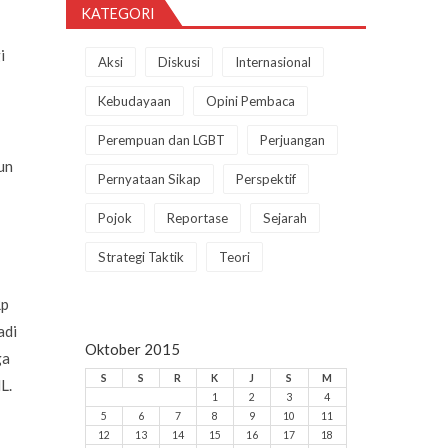
KATEGORI
i
Aksi
Diskusi
Internasional
Kebudayaan
Opini Pembaca
Perempuan dan LGBT
Perjuangan
un
Pernyataan Sikap
Perspektif
Pojok
Reportase
Sejarah
Strategi Taktik
Teori
Rp
adi
Oktober 2015
ga
S
S
R
K
J
S
M
L.
1
2
3
4
5
6
7
8
9
10
11
12
13
14
15
16
17
18