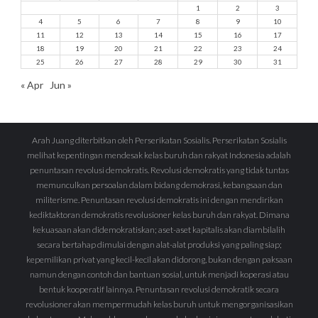
1
2
3
4
5
6
7
8
9
10
11
12
13
14
15
16
17
18
19
20
21
22
23
24
25
26
27
28
29
30
31
« Apr
Jun »
Arah Juang diterbitkan oleh Perserikatan Sosialis. Perserikatan Sosialis
melihat kepentingan mendesak kelas buruh dan rakyat Indonesia adalah
penuntasan revolusi demokratis. Revolusi demokratis yang tidak tuntas
memunculkan persoalan dalam bidang demokrasi, kebangsaan dan
militerisme. Penuntasan revolusi demokratis ini dengan mendirikan
kediktaktoran demokratis revolusioner kelas buruh dan rakyat. Dimana
kekuasaan akan didemokratiskan; aset-aset kapitalis akan diambilalih
secara bertahap dimulai dengan alat-alat produksi yang paling siap;
kepemilikan privat yang kecil-kecil akan didorong, bukan dengan paksaan
namun dengan contoh dan bantuan sosial, untuk menjadi koperasi atau
bentuk kooperatif lainnya. Penuntasan revolusi demokratik secara
revolusioner akan mempermudah kelas buruh untuk mengorganisasikan