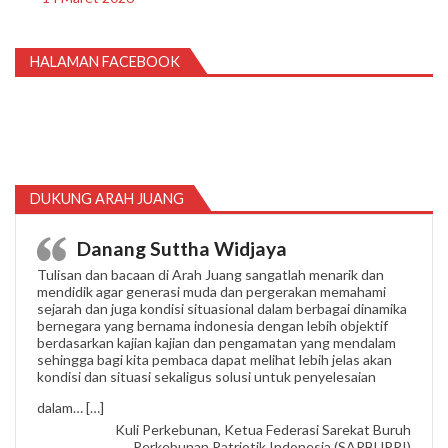
HALAMAN FACEBOOK
DUKUNG ARAH JUANG
Danang Suttha Widjaya
Tulisan dan bacaan di Arah Juang sangatlah menarik dan
mendidik agar generasi muda dan pergerakan memahami
sejarah dan juga kondisi situasional dalam berbagai dinamika
bernegara yang bernama indonesia dengan lebih objektif
berdasarkan kajian kajian dan pengamatan yang mendalam
sehingga bagi kita pembaca dapat melihat lebih jelas akan
kondisi dan situasi sekaligus solusi untuk penyelesaian
“Danang Suttha Widjaya”
dalam…
[…]
Kuli Perkebunan, Ketua Federasi Sarekat Buruh
Perkebunan Patriotik Indonesia (SARBUPRI)