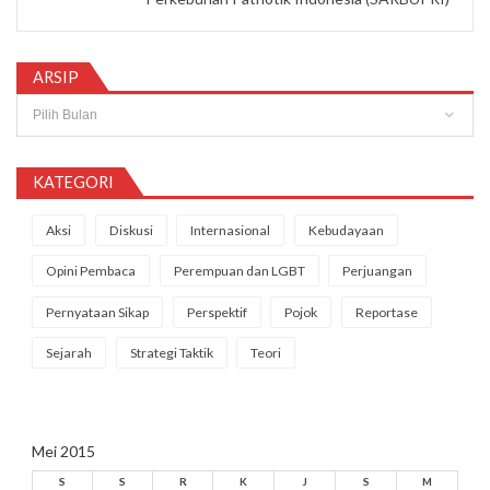
ARSIP
Arsip
KATEGORI
Aksi
Diskusi
Internasional
Kebudayaan
Opini Pembaca
Perempuan dan LGBT
Perjuangan
Pernyataan Sikap
Perspektif
Pojok
Reportase
Sejarah
Strategi Taktik
Teori
Mei 2015
S
S
R
K
J
S
M