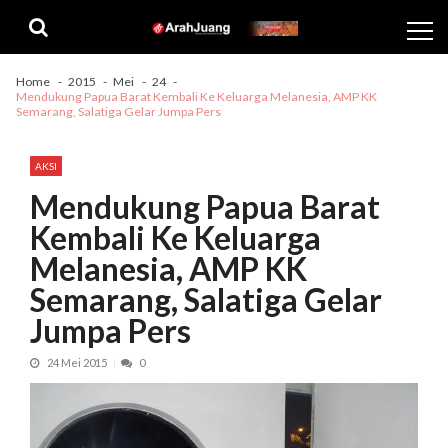
Skip
Skip
to
to
navigation
content
Home
2015
Mei
24
Mendukung Papua Barat Kembali Ke Keluarga Melanesia, AMP KK
Semarang, Salatiga Gelar Jumpa Pers
AKSI
Mendukung Papua Barat
Kembali Ke Keluarga
Melanesia, AMP KK
Semarang, Salatiga Gelar
Jumpa Pers
24 Mei 2015
0