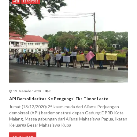
p
AKSI
REPORTASE
o
s
19 Desember 2020
0
API Bersolidaritas Ke Pengungsi Eks Timor Leste
Jumat (18/12/2020) 25 kaum muda dari Aliansi Perjuangan
demokrasI (API) berdemonstrasi depan Gedung DPRD Kota
Malang. Massa gabungan dari Aliansi Mahasiswa Papua, Ikatan
Keluarga Besar Mahasiswa Kupa