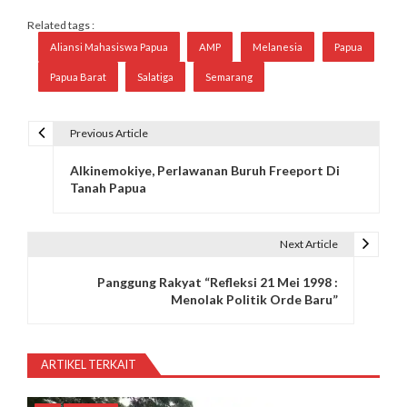
Related tags :
Aliansi Mahasiswa Papua
AMP
Melanesia
Papua
Papua Barat
Salatiga
Semarang
Previous Article
N
Alkinemokiye, Perlawanan Buruh Freeport Di
a
Tanah Papua
v
i
Next Article
g
Panggung Rakyat “Refleksi 21 Mei 1998 :
Menolak Politik Orde Baru”
a
s
ARTIKEL TERKAIT
i