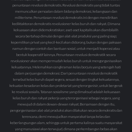
penuntasan revolusi demokratis. Revolusi demokratis yang tidak tuntas
memunculkan persoalan dalam bidang demokrasi, kebangsaan dan
militerisme. Penuntasan revolusi demokratis ini dengan mendirikan
kediktaktoran demokratis revolusioner kelas buruh dan rakyat. Dimana
kekuasaan akan didemokratiskan; aset-aset kapitalis akan diambilalih
secara bertahap dimulai dengan alat-alat produksi yang paling siap;
kepemilikan privat yang kecil-kecil akan didorong, bukan dengan paksaan
namun dengan contoh dan bantuan sosial, untuk menjadi koperasi atau
bentuk kooperatif lainnya. Penuntasan revolusi demokratik secara
revolusioner akan mempermudah kelas buruh untuk mengorganisasikan
kekuatannya. Melemahkan cengkraman kelas borjuis yang setengah hati
dalam perjuangan demokrasi. Dari penuntasan revolusi demokratik
tersebut kelas buruh dapat segera, sesuai dengan tingkat kekuatannya,
kekuatan kesadaran kelas dan proletariat yang terorganisir, untuk bergerak
ke revolusi sosialis. Tatanan sosialisme yang dimaksud adalah kekuasaan
kelas buruh dan rakyat pekerja yang terorganisasi sebagai negara, yang
mewujud di dalam dewan-dewan rakyat. Bersamaan dengan itu,
pengorganisasian alat-alat produksi akan dilakukan secara demokratis dan
terencana, demi mewujudkan masyarakat tanpa kelas dan
keberlangsungan alam, sehingga untuk pertama kalinya suatu masyarakat
yang manusiawi akan terwujud, dimana perkembangan bebas akan