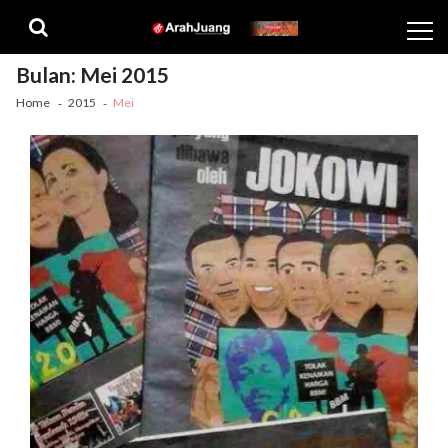
Skip
Skip
to
to
navigation
content
Bulan:
Mei 2015
Home
2015
Mei