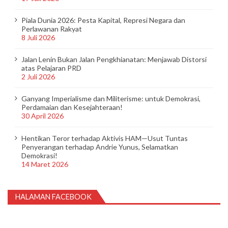
i
p
Piala Dunia 2026: Pesta Kapital, Represi Negara dan
Perlawanan Rakyat
o
8 Juli 2026
s
Jalan Lenin Bukan Jalan Pengkhianatan: Menjawab Distorsi
atas Pelajaran PRD
2 Juli 2026
Ganyang Imperialisme dan Militerisme: untuk Demokrasi,
Perdamaian dan Kesejahteraan!
30 April 2026
Hentikan Teror terhadap Aktivis HAM—Usut Tuntas
Penyerangan terhadap Andrie Yunus, Selamatkan
Demokrasi!
14 Maret 2026
HALAMAN FACEBOOK