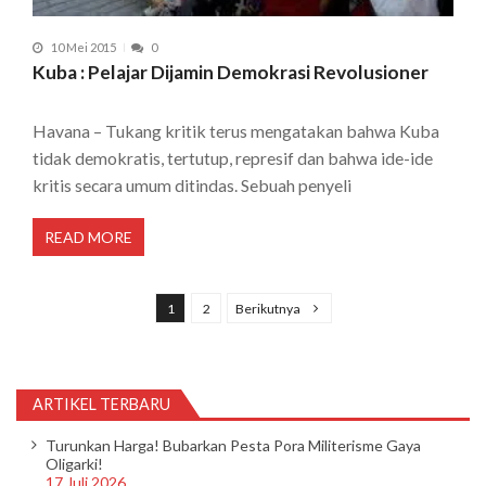
10 Mei 2015
0
Kuba : Pelajar Dijamin Demokrasi Revolusioner
Havana – Tukang kritik terus mengatakan bahwa Kuba
tidak demokratis, tertutup, represif dan bahwa ide-ide
kritis secara umum ditindas. Sebuah penyeli
READ MORE
P
a
1
2
Berikutnya
g
i
n
ARTIKEL TERBARU
a
Turunkan Harga! Bubarkan Pesta Pora Militerisme Gaya
s
Oligarki!
17 Juli 2026