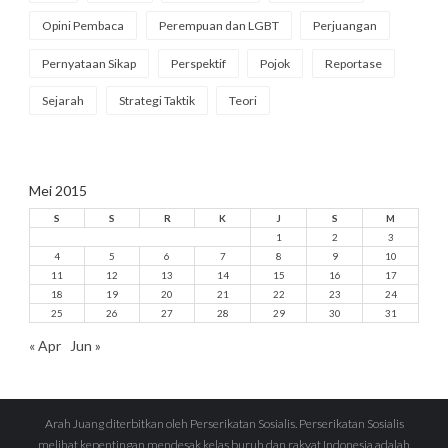
Opini Pembaca
Perempuan dan LGBT
Perjuangan
Pernyataan Sikap
Perspektif
Pojok
Reportase
Sejarah
Strategi Taktik
Teori
Mei 2015
S
S
R
K
J
S
M
1
2
3
4
5
6
7
8
9
10
11
12
13
14
15
16
17
18
19
20
21
22
23
24
25
26
27
28
29
30
31
« Apr
Jun »
Arah Juang diterbitkan oleh Perserikatan Sosialis. Perserikatan Sosialis
melihat kepentingan mendesak kelas buruh dan rakyat Indonesia adalah