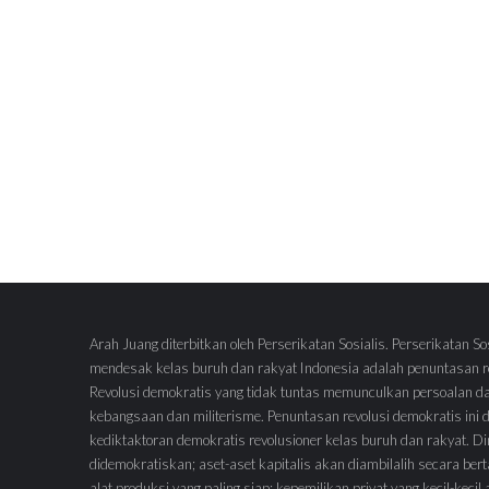
Arah Juang diterbitkan oleh Perserikatan Sosialis. Perserikatan So
mendesak kelas buruh dan rakyat Indonesia adalah penuntasan re
Revolusi demokratis yang tidak tuntas memunculkan persoalan d
kebangsaan dan militerisme. Penuntasan revolusi demokratis ini
kediktaktoran demokratis revolusioner kelas buruh dan rakyat.
didemokratiskan; aset-aset kapitalis akan diambilalih secara ber
alat produksi yang paling siap; kepemilikan privat yang kecil-keci