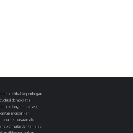
sialis melihat kepentingan
volusi demokratis.
alam bidang demokrasi,
 dengan mendirikan
 Dimana kekuasaan akan
tahap dimulai dengan alat-
l akan didorong, bukan