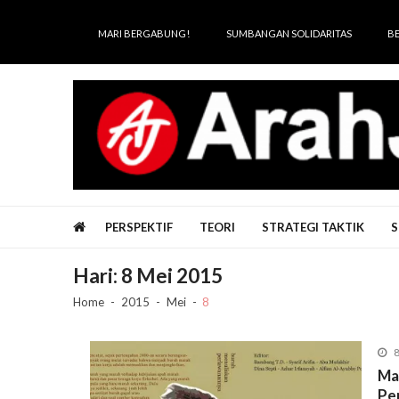
Skip
Skip
to
to
MARI BERGABUNG!
SUMBANGAN SOLIDARITAS
B
navigation
content
Arah Juang
Melipat Ganda, Membakar Tirani
PERSPEKTIF
TEORI
STRATEGI TAKTIK
S
Hari:
8 Mei 2015
Home
2015
Mei
8
8
Ma
Pe