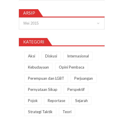
ARSIP
Arsip
KATEGORI
Aksi
Diskusi
Internasional
Kebudayaan
Opini Pembaca
Perempuan dan LGBT
Perjuangan
Pernyataan Sikap
Perspektif
Pojok
Reportase
Sejarah
Strategi Taktik
Teori