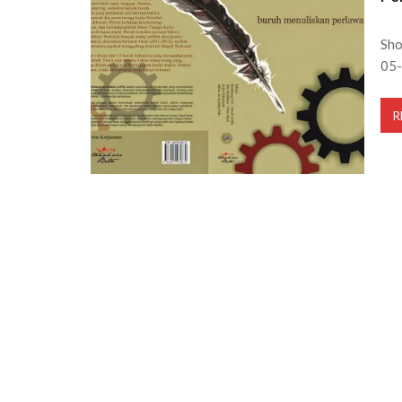
Sho
05-
R