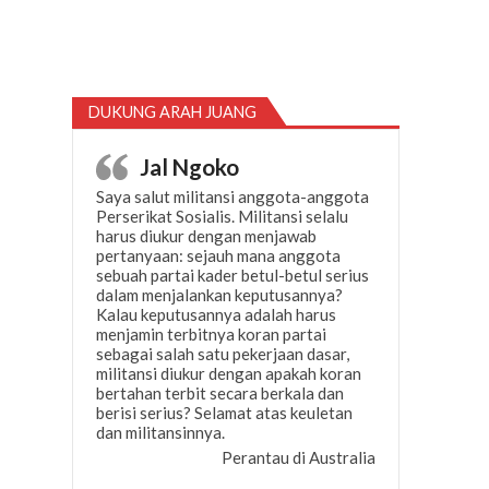
DUKUNG ARAH JUANG
Jal Ngoko
Saya salut militansi anggota-anggota
Perserikat Sosialis. Militansi selalu
harus diukur dengan menjawab
pertanyaan: sejauh mana anggota
sebuah partai kader betul-betul serius
dalam menjalankan keputusannya?
Kalau keputusannya adalah harus
menjamin terbitnya koran partai
sebagai salah satu pekerjaan dasar,
militansi diukur dengan apakah koran
bertahan terbit secara berkala dan
berisi serius? Selamat atas keuletan
dan militansinnya.
Perantau di Australia