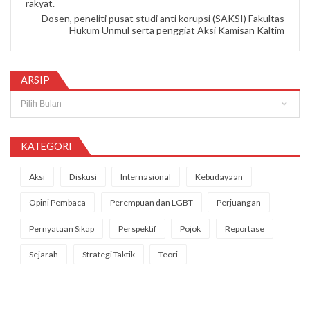
rakyat.
Dosen, peneliti pusat studi anti korupsi (SAKSI) Fakultas
Hukum Unmul serta penggiat Aksi Kamisan Kaltim
ARSIP
Arsip
KATEGORI
Aksi
Diskusi
Internasional
Kebudayaan
Opini Pembaca
Perempuan dan LGBT
Perjuangan
Pernyataan Sikap
Perspektif
Pojok
Reportase
Sejarah
Strategi Taktik
Teori