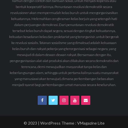
namun dengan contoh dan bantuan sosial, untuk menjadi koperasi atau
bentuk kooperatif lainnya. Penuntasan revolusi demokratik secara
revolusioner akan mempermudah kelas buruh untuk mengorganisasikan
kekuatannya. Melemahkan cengkraman kelas borjuis yang setengah hati
dalam perjuangan demokrasi. Dari penuntasan revolusi demokratik
tersebut kelas buruh dapat segera, sesuai dengan tingkat kekuatannya,
kekuatan kesadaran kelas dan proletariat yang terorganisir, untuk bergerak
ke revolusi sosialis. Tatanan sosialisme yang dimaksud adalah kekuasaan
kelas buruh dan rakyat pekerja yang terorganisasi sebagai negara, yang
mewujud di dalam dewan-dewan rakyat. Bersamaan dengan itu,
pengorganisasian alat-alat produksi akan dilakukan secara demokratis dan
terencana, demi mewujudkan masyarakat tanpa kelas dan
keberlangsungan alam, sehingga untuk pertama kalinya suatu masyarakat
yang manusiawi akan terwujud, dimana perkembangan bebas akan
menjadi syarat bagi perkembangan umat manusia secara keseluruhan.
© 2023 | WordPress Theme :
VMagazine Lite