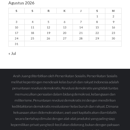
Agustus 2026
S
S
R
K
J
S
M
1
2
3
4
5
6
7
8
9
10
11
12
13
14
15
16
17
18
19
20
21
22
23
24
25
26
27
28
29
30
31
« Jul
Arah Juang diterbitkan oleh Perserikatan Sosialis. Perserikatan Sosialis
melihat kepentingan mendesak kelas buruh dan rakyat Indonesia adalah
penuntasan revolusi demokratis. Revolusi demokratis yang tidak tuntas
memunculkan persoalan dalam bidang demokrasi, kebangsaan dan
militerisme. Penuntasan revolusi demokratis ini dengan mendirikan
kediktaktoran demokratis revolusioner kelas buruh dan rakyat. Dimana
kekuasaan akan didemokratiskan; aset-aset kapitalis akan diambilalih
secara bertahap dimulai dengan alat-alat produksi yang paling siap;
kepemilikan privat yang kecil-kecil akan didorong, bukan dengan paksaan