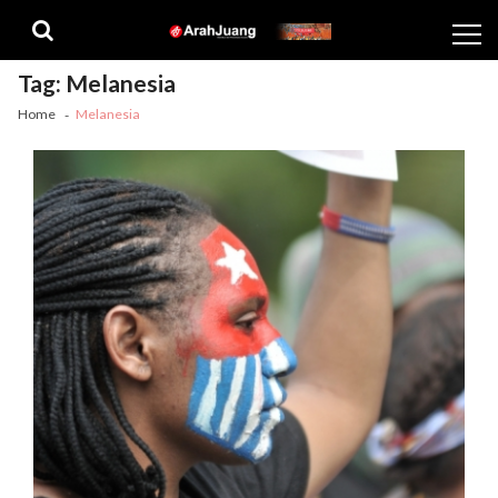
Skip
Skip
to
to
navigation
content
Tag:
Melanesia
Home
Melanesia