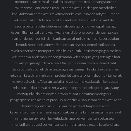
memunculkan persoalan dalam bidang demokrasi, kebangsaan dan
militerisme. Penuntasan revolusi demokratis ini dengan mendirikan
kediktaktoran demokratis revolusioner kelas buruh dan rakyat. Dimana
kekuasaan akan didemokratiskan; aset-aset kapitalis akan diambilalih
secara bertahap dimulai dengan alat-alat produksi yang paling siap;
kepemilikan privat yang kecil-kecil akan didorong, bukan dengan paksaan
namun dengan contoh dan bantuan sosial, untuk menjadi koperasi atau
bentuk kooperatif lainnya. Penuntasan revolusi demokratik secara
revolusioner akan mempermudah kelas buruh untuk mengorganisasikan
kekuatannya. Melemahkan cengkraman kelas borjuis yang setengah hati
dalam perjuangan demokrasi. Dari penuntasan revolusi demokratik
tersebut kelas buruh dapat segera, sesuai dengan tingkat kekuatannya,
kekuatan kesadaran kelas dan proletariat yang terorganisir, untuk bergerak
ke revolusi sosialis. Tatanan sosialisme yang dimaksud adalah kekuasaan
kelas buruh dan rakyat pekerja yang terorganisasi sebagai negara, yang
mewujud di dalam dewan-dewan rakyat. Bersamaan dengan itu,
pengorganisasian alat-alat produksi akan dilakukan secara demokratis dan
terencana, demi mewujudkan masyarakat tanpa kelas dan
keberlangsungan alam, sehingga untuk pertama kalinya suatu masyarakat
yang manusiawi akan terwujud, dimana perkembangan bebas akan
menjadi syarat bagi perkembangan umat manusia secara keseluruhan.