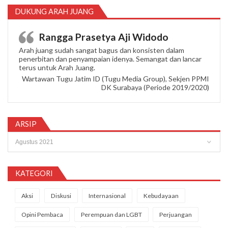
DUKUNG ARAH JUANG
Rangga Prasetya Aji Widodo
Arah juang sudah sangat bagus dan konsisten dalam
penerbitan dan penyampaian idenya. Semangat dan lancar
terus untuk Arah Juang.
Wartawan Tugu Jatim ID (Tugu Media Group), Sekjen PPMI
DK Surabaya (Periode 2019/2020)
ARSIP
Arsip
KATEGORI
Aksi
Diskusi
Internasional
Kebudayaan
Opini Pembaca
Perempuan dan LGBT
Perjuangan