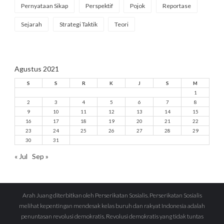
Pernyataan Sikap
Perspektif
Pojok
Reportase
Sejarah
Strategi Taktik
Teori
Agustus 2021
S
S
R
K
J
S
M
1
2
3
4
5
6
7
8
9
10
11
12
13
14
15
16
17
18
19
20
21
22
23
24
25
26
27
28
29
30
31
« Jul
Sep »
Arah Juang diterbitkan oleh Perserikatan Sosialis. Perserikatan Sosialis
melihat kepentingan mendesak kelas buruh dan rakyat Indonesia adalah
penuntasan revolusi demokratis. Revolusi demokratis yang tidak tuntas