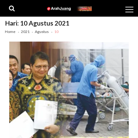
Skip
Skip
to
to
navigation
content
Hari:
10 Agustus 2021
Home
2021
Agustus
10