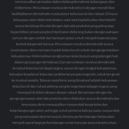
memunculkan persoalan dalam bidang demokrasi, kebangsaan dan
militerisme. Penuntasan revolusi demokratis ini dengan mendirikan
kediktaktoran demokratis revolusioner kelas buruh dan rakyat. Dimana
kekuasaan akan didemokratiskan; aset-aset kapitalis akan diambilalih
secara bertahap dimulai dengan alat-alat produksi yang paling siap;
kepemilikan privat yang kecil-kecil akan didorong, bukan dengan paksaan
namun dengan contoh dan bantuan sosial, untuk menjadi koperasi atau
bentuk kooperatif lainnya. Penuntasan revolusi demokratik secara
revolusioner akan mempermudah kelas buruh untuk mengorganisasikan
kekuatannya. Melemahkan cengkraman kelas borjuis yang setengah hati
dalam perjuangan demokrasi. Dari penuntasan revolusi demokratik
tersebut kelas buruh dapat segera, sesuai dengan tingkat kekuatannya,
kekuatan kesadaran kelas dan proletariat yang terorganisir, untuk bergerak
ke revolusi sosialis. Tatanan sosialisme yang dimaksud adalah kekuasaan
kelas buruh dan rakyat pekerja yang terorganisasi sebagai negara, yang
mewujud di dalam dewan-dewan rakyat. Bersamaan dengan itu,
pengorganisasian alat-alat produksi akan dilakukan secara demokratis dan
terencana, demi mewujudkan masyarakat tanpa kelas dan
keberlangsungan alam, sehingga untuk pertama kalinya suatu masyarakat
yang manusiawi akan terwujud, dimana perkembangan bebas akan
menjadi syarat bagi perkembangan umat manusia secara keseluruhan.