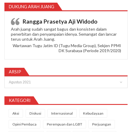
DUKUNG ARAH JUANG
Rangga Prasetya Aji Widodo
Arah juang sudah sangat bagus dan konsisten dalam
penerbitan dan penyampaian idenya. Semangat dan lancar
terus untuk Arah Juang.
Wartawan Tugu Jatim ID (Tugu Media Group), Sekjen PPMI
DK Surabaya (Periode 2019/2020)
ARSIP
Arsip
KATEGORI
Aksi
Diskusi
Internasional
Kebudayaan
Opini Pembaca
Perempuan dan LGBT
Perjuangan