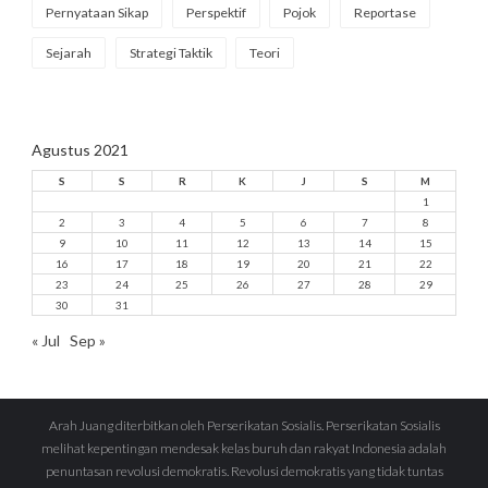
Pernyataan Sikap
Perspektif
Pojok
Reportase
Sejarah
Strategi Taktik
Teori
Agustus 2021
S
S
R
K
J
S
M
1
2
3
4
5
6
7
8
9
10
11
12
13
14
15
16
17
18
19
20
21
22
23
24
25
26
27
28
29
30
31
« Jul
Sep »
Arah Juang diterbitkan oleh Perserikatan Sosialis. Perserikatan Sosialis
melihat kepentingan mendesak kelas buruh dan rakyat Indonesia adalah
penuntasan revolusi demokratis. Revolusi demokratis yang tidak tuntas