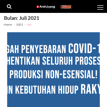
Skip
Skip
to
to
navigation
content
Bulan:
Juli 2021
Home
2021
Juli