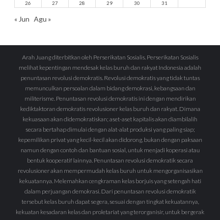
26
27
28
29
30
31
« Jun
Agu »
Arah Juang diterbitkan oleh Perserikatan Sosialis. Perserikatan Sosialis
melihat kepentingan mendesak kelas buruh dan rakyat Indonesia adalah
penuntasan revolusi demokratis. Revolusi demokratis yang tidak tuntas
memunculkan persoalan dalam bidang demokrasi, kebangsaan dan
militerisme. Penuntasan revolusi demokratis ini dengan mendirikan
kediktaktoran demokratis revolusioner kelas buruh dan rakyat. Dimana
kekuasaan akan didemokratiskan; aset-aset kapitalis akan diambilalih
secara bertahap dimulai dengan alat-alat produksi yang paling siap;
kepemilikan privat yang kecil-kecil akan didorong, bukan dengan paksaan
namun dengan contoh dan bantuan sosial, untuk menjadi koperasi atau
bentuk kooperatif lainnya. Penuntasan revolusi demokratik secara
revolusioner akan mempermudah kelas buruh untuk mengorganisasikan
kekuatannya. Melemahkan cengkraman kelas borjuis yang setengah hati
dalam perjuangan demokrasi. Dari penuntasan revolusi demokratik
tersebut kelas buruh dapat segera, sesuai dengan tingkat kekuatannya,
kekuatan kesadaran kelas dan proletariat yang terorganisir, untuk bergerak