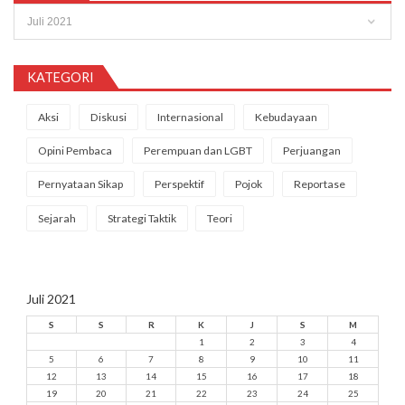
Arsip
KATEGORI
Aksi
Diskusi
Internasional
Kebudayaan
Opini Pembaca
Perempuan dan LGBT
Perjuangan
Pernyataan Sikap
Perspektif
Pojok
Reportase
Sejarah
Strategi Taktik
Teori
Juli 2021
S
S
R
K
J
S
M
1
2
3
4
5
6
7
8
9
10
11
12
13
14
15
16
17
18
19
20
21
22
23
24
25