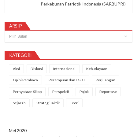
Perkebunan Patriotik Indonesia (SARBUPRI)
ARSIP
Arsip
KATEGORI
Aksi
Diskusi
Internasional
Kebudayaan
Opini Pembaca
Perempuan dan LGBT
Perjuangan
Pernyataan Sikap
Perspektif
Pojok
Reportase
Sejarah
Strategi Taktik
Teori
Mei 2020