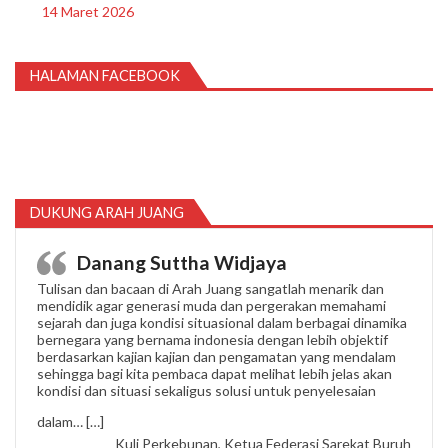
14 Maret 2026
HALAMAN FACEBOOK
DUKUNG ARAH JUANG
Danang Suttha Widjaya
Tulisan dan bacaan di Arah Juang sangatlah menarik dan
mendidik agar generasi muda dan pergerakan memahami
sejarah dan juga kondisi situasional dalam berbagai dinamika
bernegara yang bernama indonesia dengan lebih objektif
berdasarkan kajian kajian dan pengamatan yang mendalam
sehingga bagi kita pembaca dapat melihat lebih jelas akan
kondisi dan situasi sekaligus solusi untuk penyelesaian
“Danang Suttha Widjaya”
dalam…
[…]
Kuli Perkebunan, Ketua Federasi Sarekat Buruh