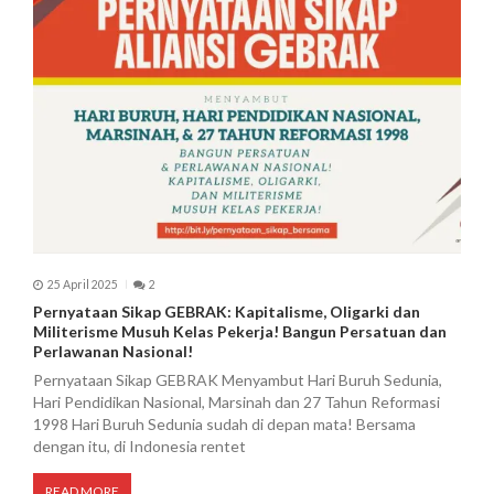
p
o
s
25 April 2025
2
Pernyataan Sikap GEBRAK: Kapitalisme, Oligarki dan
Militerisme Musuh Kelas Pekerja! Bangun Persatuan dan
Perlawanan Nasional!
Pernyataan Sikap GEBRAK Menyambut Hari Buruh Sedunia,
Hari Pendidikan Nasional, Marsinah dan 27 Tahun Reformasi
1998 Hari Buruh Sedunia sudah di depan mata! Bersama
dengan itu, di Indonesia rentet
READ MORE