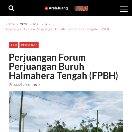
Skip
Skip
to
to
navigation
content
Home
2020
Mei
6
Perjuangan Forum Perjuangan Buruh Halmahera Tengah (FPBH)
AKSI
REPORTASE
Perjuangan Forum
Perjuangan Buruh
Halmahera Tengah (FPBH)
6 Mei 2020
0