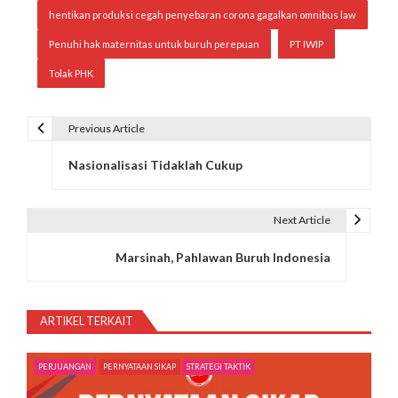
hentikan produksi cegah penyebaran corona gagalkan omnibus law
Penuhi hak maternitas untuk buruh perepuan
PT IWIP
Tolak PHK
Previous Article
N
Nasionalisasi Tidaklah Cukup
a
v
Next Article
i
Marsinah, Pahlawan Buruh Indonesia
g
a
ARTIKEL TERKAIT
s
i
PERJUANGAN
PERNYATAAN SIKAP
STRATEGI TAKTIK