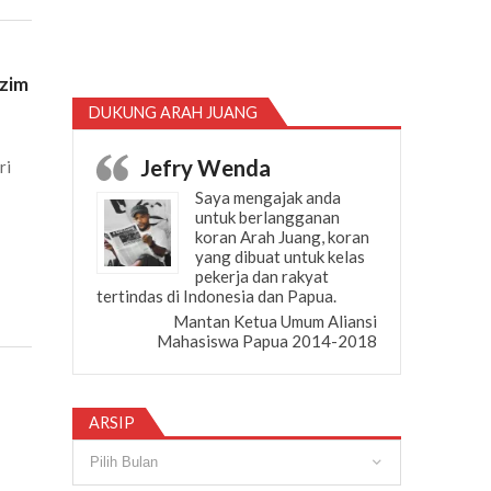
zim
DUKUNG ARAH JUANG
Jefry Wenda
ri
Saya mengajak anda
untuk berlangganan
koran Arah Juang, koran
yang dibuat untuk kelas
pekerja dan rakyat
tertindas di Indonesia dan Papua.
Mantan Ketua Umum Aliansi
Mahasiswa Papua 2014-2018
s
ARSIP
Arsip