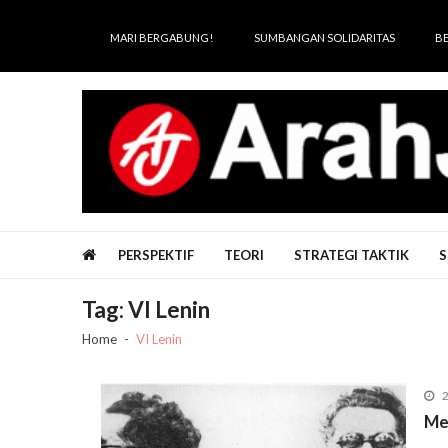
Skip
Skip
to
to
MARI BERGABUNG!
SUMBANGAN SOLIDARITAS
B
navigation
content
Arah Juang
Melipat Ganda, Membakar Tirani
PERSPEKTIF
TEORI
STRATEGI TAKTIK
S
Tag:
VI Lenin
Home
VI Lenin
2
Me