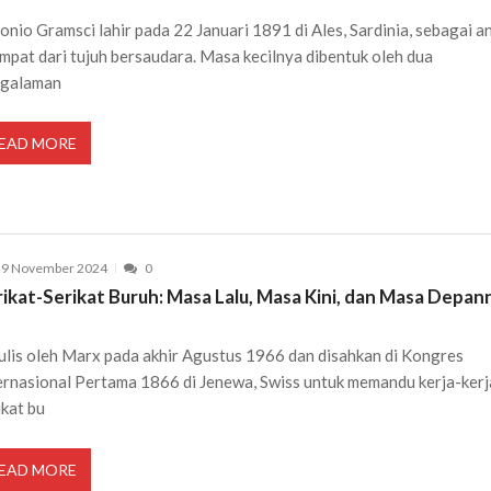
onio Gramsci lahir pada 22 Januari 1891 di Ales, Sardinia, sebagai a
mpat dari tujuh bersaudara. Masa kecilnya dibentuk oleh dua
ngalaman
EAD MORE
29 November 2024
0
rikat-Serikat Buruh: Masa Lalu, Masa Kini, dan Masa Depan
ulis oleh Marx pada akhir Agustus 1966 dan disahkan di Kongres
ernasional Pertama 1866 di Jenewa, Swiss untuk memandu kerja-kerj
ikat bu
EAD MORE