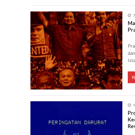
Ma
Pr
Pra
dan
Ist
R
9
Pr
Ke
Re