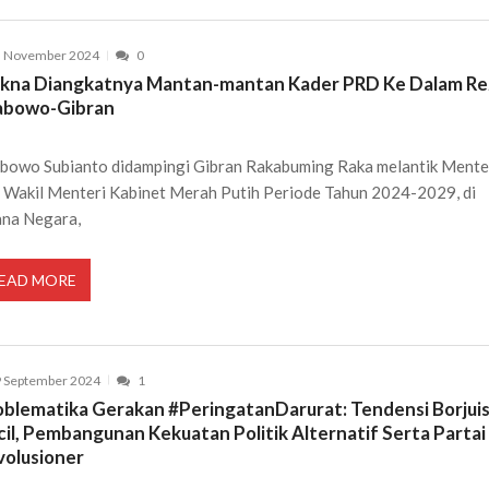
5 November 2024
0
kna Diangkatnya Mantan-mantan Kader PRD Ke Dalam Re
abowo-Gibran
bowo Subianto didampingi Gibran Rakabuming Raka melantik Mente
 Wakil Menteri Kabinet Merah Putih Periode Tahun 2024-2029, di
ana Negara,
EAD MORE
 September 2024
1
oblematika Gerakan #PeringatanDarurat: Tendensi Borjui
cil, Pembangunan Kekuatan Politik Alternatif Serta Partai
volusioner