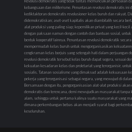
Revolusi demokratis yang tidak tuntas memunculkan persoalan d
kebangsaan dan militerisme. Penuntasan revolusi demokratis ini
kediktaktoran demokratis revolusioner kelas buruh dan rakyat.
didemokratiskan; aset-aset kapitalis akan diambilalih secara ber
alat produksi yang paling siap; kepemilikan privat yang kecil-keci
dengan paksaan namun dengan contoh dan bantuan sosial, untuk 
bentuk kooperatif lainnya. Penuntasan revolusi demokratik secara
mempermudah kelas buruh untuk mengorganisasikan kekuatann
cengkraman kelas borjuis yang setengah hati dalam perjuangan 
revolusi demokratik tersebut kelas buruh dapat segera, sesuai de
kekuatan kesadaran kelas dan proletariat yang terorganisir, untuk
sosialis. Tatanan sosialisme yang dimaksud adalah kekuasaan ke
pekerja yang terorganisasi sebagai negara, yang mewujud di dal
Bersamaan dengan itu, pengorganisasian alat-alat produksi akan
demokratis dan terencana, demi mewujudkan masyarakat tanpa 
alam, sehingga untuk pertama kalinya suatu masyarakat yang ma
dimana perkembangan bebas akan menjadi syarat bagi perkemb
keseluruhan.