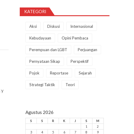
KATEGORI
Aksi
Diskusi
Internasional
Kebudayaan
Opini Pembaca
Perempuan dan LGBT
Perjuangan
Pernyataan Sikap
Perspektif
Pojok
Reportase
Sejarah
Strategi Taktik
Teori
 y
Agustus 2026
S
S
R
K
J
S
M
1
2
3
4
5
6
7
8
9