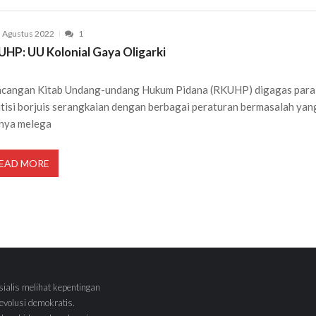
 Agustus 2022
1
UHP: UU Kolonial Gaya Oligarki
cangan Kitab Undang-undang Hukum Pidana (RKUHP) digagas para
itisi borjuis serangkaian dengan berbagai peraturan bermasalah yan
inya melega
EAD MORE
sialis melihat kepentingan
volusi demokratis.