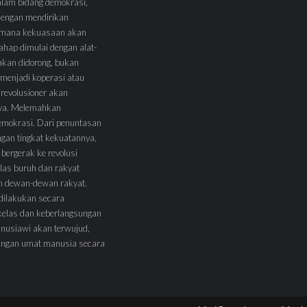
alam bidang demokrasi,
 dengan mendirikan
 Dimana kekuasaan akan
tahap dimulai dengan alat-
l akan didorong, bukan
menjadi koperasi atau
 revolusioner akan
ya. Melemahkan
demokrasi. Dari penuntasan
ngan tingkat kekuatannya,
 bergerak ke revolusi
las buruh dan rakyat
am dewan-dewan rakyat.
 dilakukan secara
kelas dan keberlangsungan
nusiawi akan terwujud,
angan umat manusia secara