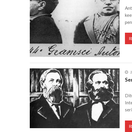
Ant
kee
pe
R
Se
Dit
Int
ser
R