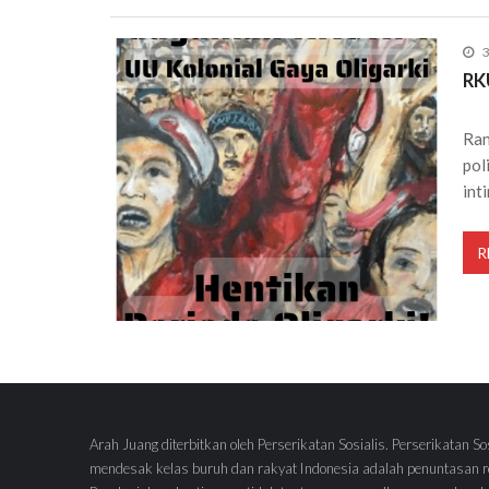
3
RK
Ran
pol
int
R
Arah Juang diterbitkan oleh Perserikatan Sosialis. Perserikatan So
mendesak kelas buruh dan rakyat Indonesia adalah penuntasan re