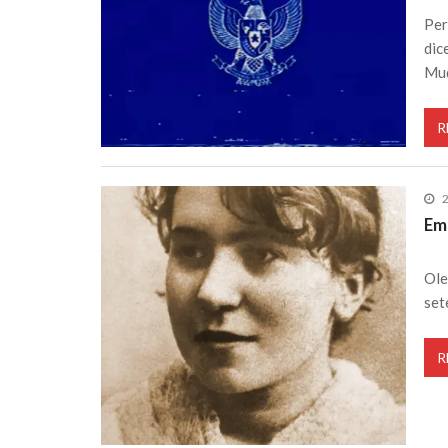
Per
dic
Mud
R
2
Em
Ole
set
R