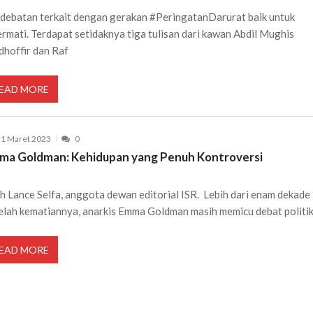
debatan terkait dengan gerakan #PeringatanDarurat baik untuk
ermati. Terdapat setidaknya tiga tulisan dari kawan Abdil Mughis
hoffir dan Raf
EAD MORE
1 Maret 2023
0
ma Goldman: Kehidupan yang Penuh Kontroversi
h Lance Selfa, anggota dewan editorial ISR. Lebih dari enam dekade
elah kematiannya, anarkis Emma Goldman masih memicu debat politik
EAD MORE