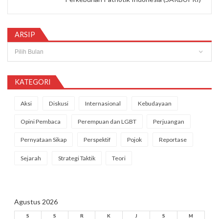
ARSIP
Arsip
KATEGORI
Aksi
Diskusi
Internasional
Kebudayaan
Opini Pembaca
Perempuan dan LGBT
Perjuangan
Pernyataan Sikap
Perspektif
Pojok
Reportase
Sejarah
Strategi Taktik
Teori
Agustus 2026
S
S
R
K
J
S
M