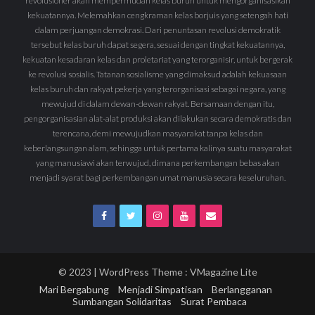
revolusioner akan mempermudah kelas buruh untuk mengorganisasikan
kekuatannya. Melemahkan cengkraman kelas borjuis yang setengah hati
dalam perjuangan demokrasi. Dari penuntasan revolusi demokratik
tersebut kelas buruh dapat segera, sesuai dengan tingkat kekuatannya,
kekuatan kesadaran kelas dan proletariat yang terorganisir, untuk bergerak
ke revolusi sosialis. Tatanan sosialisme yang dimaksud adalah kekuasaan
kelas buruh dan rakyat pekerja yang terorganisasi sebagai negara, yang
mewujud di dalam dewan-dewan rakyat. Bersamaan dengan itu,
pengorganisasian alat-alat produksi akan dilakukan secara demokratis dan
terencana, demi mewujudkan masyarakat tanpa kelas dan
keberlangsungan alam, sehingga untuk pertama kalinya suatu masyarakat
yang manusiawi akan terwujud, dimana perkembangan bebas akan
menjadi syarat bagi perkembangan umat manusia secara keseluruhan.
© 2023 | WordPress Theme :
VMagazine Lite
Mari Bergabung
Menjadi Simpatisan
Berlangganan
Sumbangan Solidaritas
Surat Pembaca