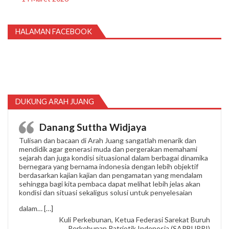
HALAMAN FACEBOOK
DUKUNG ARAH JUANG
Danang Suttha Widjaya
Tulisan dan bacaan di Arah Juang sangatlah menarik dan
mendidik agar generasi muda dan pergerakan memahami
sejarah dan juga kondisi situasional dalam berbagai dinamika
bernegara yang bernama indonesia dengan lebih objektif
berdasarkan kajian kajian dan pengamatan yang mendalam
sehingga bagi kita pembaca dapat melihat lebih jelas akan
kondisi dan situasi sekaligus solusi untuk penyelesaian
“Danang Suttha Widjaya”
dalam…
[…]
Kuli Perkebunan, Ketua Federasi Sarekat Buruh
Perkebunan Patriotik Indonesia (SARBUPRI)