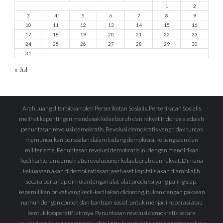
1
2
3
4
5
6
7
8
9
10
11
12
13
14
15
16
17
18
19
20
21
22
23
24
25
26
27
28
29
30
31
« Jul
Arah Juang diterbitkan oleh Perserikatan Sosialis. Perserikatan Sosialis
melihat kepentingan mendesak kelas buruh dan rakyat Indonesia adalah
penuntasan revolusi demokratis. Revolusi demokratis yang tidak tuntas
memunculkan persoalan dalam bidang demokrasi, kebangsaan dan
militerisme. Penuntasan revolusi demokratis ini dengan mendirikan
kediktaktoran demokratis revolusioner kelas buruh dan rakyat. Dimana
kekuasaan akan didemokratiskan; aset-aset kapitalis akan diambilalih
secara bertahap dimulai dengan alat-alat produksi yang paling siap;
kepemilikan privat yang kecil-kecil akan didorong, bukan dengan paksaan
namun dengan contoh dan bantuan sosial, untuk menjadi koperasi atau
bentuk kooperatif lainnya. Penuntasan revolusi demokratik secara