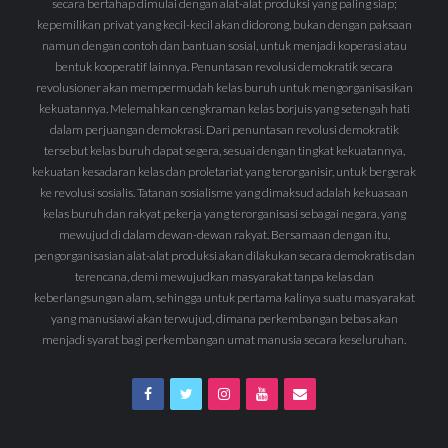
secara bertahap dimulai dengan alat-alat produksi yang paling siap;
kepemilikan privat yang kecil-kecil akan didorong, bukan dengan paksaan
namun dengan contoh dan bantuan sosial, untuk menjadi koperasi atau
bentuk kooperatif lainnya. Penuntasan revolusi demokratik secara
revolusioner akan mempermudah kelas buruh untuk mengorganisasikan
kekuatannya. Melemahkan cengkraman kelas borjuis yang setengah hati
dalam perjuangan demokrasi. Dari penuntasan revolusi demokratik
tersebut kelas buruh dapat segera, sesuai dengan tingkat kekuatannya,
kekuatan kesadaran kelas dan proletariat yang terorganisir, untuk bergerak
ke revolusi sosialis. Tatanan sosialisme yang dimaksud adalah kekuasaan
kelas buruh dan rakyat pekerja yang terorganisasi sebagai negara, yang
mewujud di dalam dewan-dewan rakyat. Bersamaan dengan itu,
pengorganisasian alat-alat produksi akan dilakukan secara demokratis dan
terencana, demi mewujudkan masyarakat tanpa kelas dan
keberlangsungan alam, sehingga untuk pertama kalinya suatu masyarakat
yang manusiawi akan terwujud, dimana perkembangan bebas akan
menjadi syarat bagi perkembangan umat manusia secara keseluruhan.