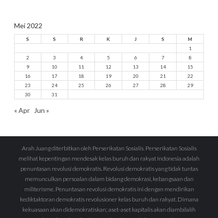
Mei 2022
S
S
R
K
J
S
M
1
2
3
4
5
6
7
8
9
10
11
12
13
14
15
16
17
18
19
20
21
22
23
24
25
26
27
28
29
30
31
« Apr
Jun »
Arah Juang diterbitkan oleh Perserikatan Sosialis. Perserikatan Sosialis
melihat kepentingan mendesak kelas buruh dan rakyat Indonesia adalah
penuntasan revolusi demokratis. Revolusi demokratis yang tidak tuntas
memunculkan persoalan dalam bidang demokrasi, kebangsaan dan
militerisme. Penuntasan revolusi demokratis ini dengan mendirikan
kediktaktoran demokratis revolusioner kelas buruh dan rakyat. Dimana
kekuasaan akan didemokratiskan; aset-aset kapitalis akan diambilalih