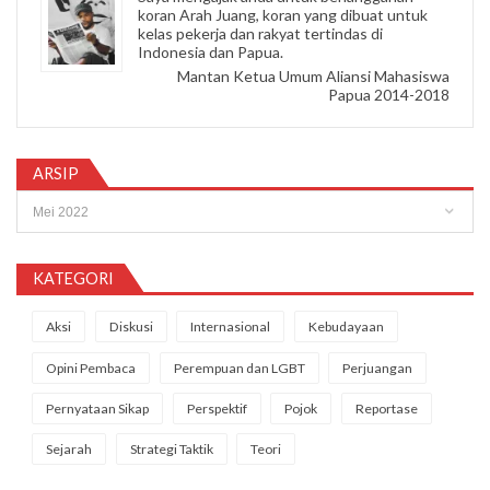
koran Arah Juang, koran yang dibuat untuk
kelas pekerja dan rakyat tertindas di
Indonesia dan Papua.
Mantan Ketua Umum Aliansi Mahasiswa
Papua 2014-2018
ARSIP
Arsip
KATEGORI
Aksi
Diskusi
Internasional
Kebudayaan
Opini Pembaca
Perempuan dan LGBT
Perjuangan
Pernyataan Sikap
Perspektif
Pojok
Reportase
Sejarah
Strategi Taktik
Teori