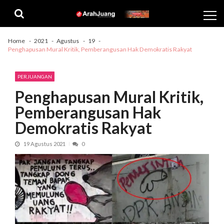
Skip
Skip
to
to
navigation
content
Home
2021
Agustus
19
Penghapusan Mural Kritik, Pemberangusan Hak Demokratis Rakyat
PERJUANGAN
Penghapusan Mural Kritik,
Pemberangusan Hak
Demokratis Rakyat
19 Agustus 2021
0