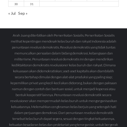
30
31
« Jul
Sep »
Arah Juang diterbitkan oleh Perserikatan Sosialis. Perserikatan Sosialis
melihat kepentingan mendesak kelas buruh dan rakyat Indonesia adalah
penuntasan revolusi demokratis. Revolusi demokratis yang tidak tuntas
memunculkan persoalan dalam bidang demokrasi, kebangsaan dan
militerisme. Penuntasan revolusi demokratis ini dengan mendirikan
kediktaktoran demokratis revolusioner kelas buruh dan rakyat. Dimana
kekuasaan akan didemokratiskan; aset-aset kapitalis akan diambilalih
secara bertahap dimulai dengan alat-alat produksi yang paling siap;
kepemilikan privat yang kecil-kecil akan didorong, bukan dengan paksaan
namun dengan contoh dan bantuan sosial, untuk menjadi koperasi atau
bentuk kooperatif lainnya. Penuntasan revolusi demokratik secara
revolusioner akan mempermudah kelas buruh untuk mengorganisasikan
kekuatannya. Melemahkan cengkraman kelas borjuis yang setengah hati
dalam perjuangan demokrasi. Dari penuntasan revolusi demokratik
tersebut kelas buruh dapat segera, sesuai dengan tingkat kekuatannya,
kekuatan kesadaran kelas dan proletariat yang terorganisir, untuk bergerak