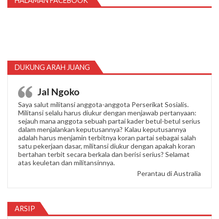
HALAMAN FACEBOOK
DUKUNG ARAH JUANG
Jal Ngoko
Saya salut militansi anggota-anggota Perserikat Sosialis.
Militansi selalu harus diukur dengan menjawab pertanyaan:
sejauh mana anggota sebuah partai kader betul-betul serius
dalam menjalankan keputusannya? Kalau keputusannya
adalah harus menjamin terbitnya koran partai sebagai salah
satu pekerjaan dasar, militansi diukur dengan apakah koran
bertahan terbit secara berkala dan berisi serius? Selamat
atas keuletan dan militansinnya.
Perantau di Australia
ARSIP