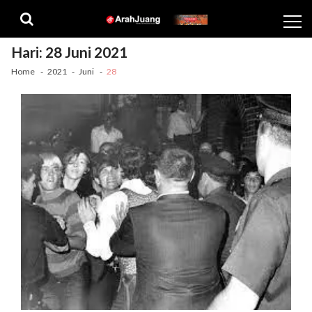
Skip
Skip
to
to
navigation
content
Hari:
28 Juni 2021
Home
2021
Juni
28