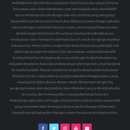
kediktaktoran demokratis revolusioner kelas buruh dan rakyat. Dimana
kekuasaan akan didemokratiskan; aset-aset kapitalis akan diambilalih
secara bertahap dimulai dengan alat-alat produksi yang paling siap;
kepemilikan privat yang kecil-kecil akan didorong, bukan dengan paksaan
namun dengan contoh dan bantuan sosial, untuk menjadi koperasi atau
bentuk kooperatif lainnya. Penuntasan revolusi demokratik secara
revolusioner akan mempermudah kelas buruh untuk mengorganisasikan
kekuatannya. Melemahkan cengkraman kelas borjuis yang setengah hati
dalam perjuangan demokrasi. Dari penuntasan revolusi demokratik
tersebut kelas buruh dapat segera, sesuai dengan tingkat kekuatannya,
kekuatan kesadaran kelas dan proletariat yang terorganisir, untuk bergerak
ke revolusi sosialis. Tatanan sosialisme yang dimaksud adalah kekuasaan
kelas buruh dan rakyat pekerja yang terorganisasi sebagai negara, yang
mewujud di dalam dewan-dewan rakyat. Bersamaan dengan itu,
pengorganisasian alat-alat produksi akan dilakukan secara demokratis dan
terencana, demi mewujudkan masyarakat tanpa kelas dan
keberlangsungan alam, sehingga untuk pertama kalinya suatu masyarakat
yang manusiawi akan terwujud, dimana perkembangan bebas akan
menjadi syarat bagi perkembangan umat manusia secara keseluruhan.