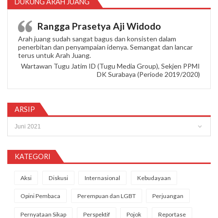
DUKUNG ARAH JUANG
Rangga Prasetya Aji Widodo
Arah juang sudah sangat bagus dan konsisten dalam
penerbitan dan penyampaian idenya. Semangat dan lancar
terus untuk Arah Juang.
Wartawan Tugu Jatim ID (Tugu Media Group), Sekjen PPMI
DK Surabaya (Periode 2019/2020)
ARSIP
Arsip
KATEGORI
Aksi
Diskusi
Internasional
Kebudayaan
Opini Pembaca
Perempuan dan LGBT
Perjuangan
Pernyataan Sikap
Perspektif
Pojok
Reportase