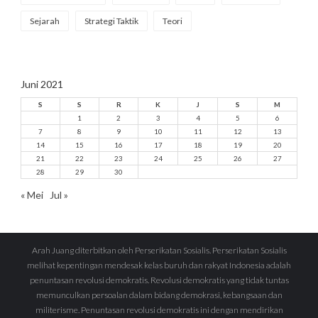
Sejarah
Strategi Taktik
Teori
Juni 2021
S
S
R
K
J
S
M
1
2
3
4
5
6
7
8
9
10
11
12
13
14
15
16
17
18
19
20
21
22
23
24
25
26
27
28
29
30
« Mei
Jul »
Arah Juang diterbitkan oleh Perserikatan Sosialis. Perserikatan Sosialis
melihat kepentingan mendesak kelas buruh dan rakyat Indonesia adalah
penuntasan revolusi demokratis. Revolusi demokratis yang tidak tuntas
memunculkan persoalan dalam bidang demokrasi, kebangsaan dan
militerisme. Penuntasan revolusi demokratis ini dengan mendirikan