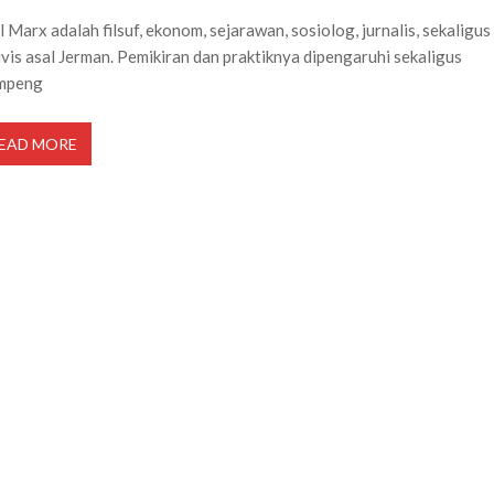
l Marx adalah filsuf, ekonom, sejarawan, sosiolog, jurnalis, sekaligus
ivis asal Jerman. Pemikiran dan praktiknya dipengaruhi sekaligus
mpeng
EAD MORE