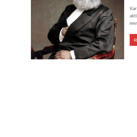
Kar
akt
me
R