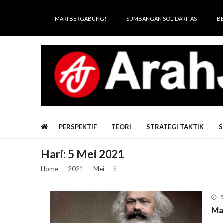
Skip
Skip
to
to
MARI BERGABUNG!
SUMBANGAN SOLIDARITAS
B
navigation
content
Arah Juang
Melipat Ganda, Membakar Tirani
PERSPEKTIF
TEORI
STRATEGI TAKTIK
S
Hari:
5 Mei 2021
Home
2021
Mei
5
5
Ma