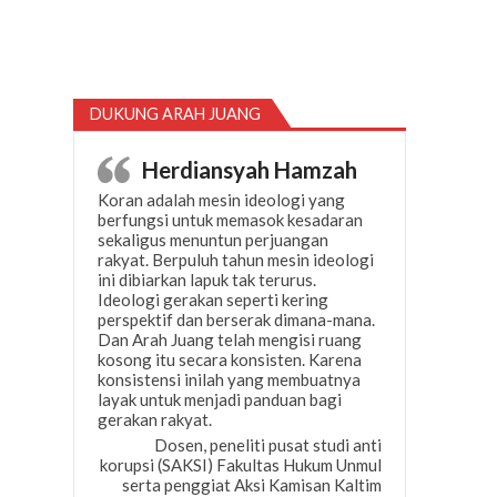
DUKUNG ARAH JUANG
Herdiansyah Hamzah
Koran adalah mesin ideologi yang
berfungsi untuk memasok kesadaran
sekaligus menuntun perjuangan
rakyat. Berpuluh tahun mesin ideologi
ini dibiarkan lapuk tak terurus.
Ideologi gerakan seperti kering
perspektif dan berserak dimana-mana.
Dan Arah Juang telah mengisi ruang
kosong itu secara konsisten. Karena
konsistensi inilah yang membuatnya
layak untuk menjadi panduan bagi
gerakan rakyat.
Dosen, peneliti pusat studi anti
korupsi (SAKSI) Fakultas Hukum Unmul
serta penggiat Aksi Kamisan Kaltim