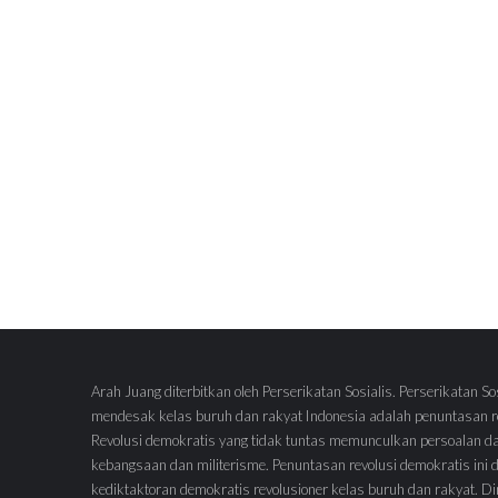
Arah Juang diterbitkan oleh Perserikatan Sosialis. Perserikatan So
mendesak kelas buruh dan rakyat Indonesia adalah penuntasan re
Revolusi demokratis yang tidak tuntas memunculkan persoalan d
kebangsaan dan militerisme. Penuntasan revolusi demokratis ini
kediktaktoran demokratis revolusioner kelas buruh dan rakyat.