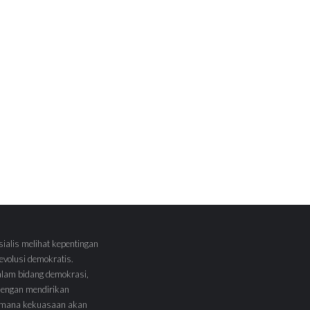
sialis melihat kepentingan
volusi demokratis.
alam bidang demokrasi,
 dengan mendirikan
 Dimana kekuasaan akan