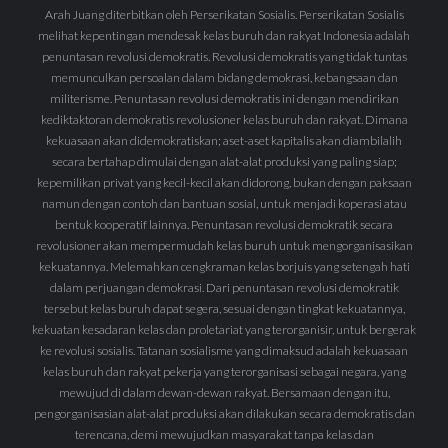
Arah Juang diterbitkan oleh Perserikatan Sosialis. Perserikatan Sosialis
melihat kepentingan mendesak kelas buruh dan rakyat Indonesia adalah
penuntasan revolusi demokratis. Revolusi demokratis yang tidak tuntas
memunculkan persoalan dalam bidang demokrasi, kebangsaan dan
militerisme. Penuntasan revolusi demokratis ini dengan mendirikan
kediktaktoran demokratis revolusioner kelas buruh dan rakyat. Dimana
kekuasaan akan didemokratiskan; aset-aset kapitalis akan diambilalih
secara bertahap dimulai dengan alat-alat produksi yang paling siap;
kepemilikan privat yang kecil-kecil akan didorong, bukan dengan paksaan
namun dengan contoh dan bantuan sosial, untuk menjadi koperasi atau
bentuk kooperatif lainnya. Penuntasan revolusi demokratik secara
revolusioner akan mempermudah kelas buruh untuk mengorganisasikan
kekuatannya. Melemahkan cengkraman kelas borjuis yang setengah hati
dalam perjuangan demokrasi. Dari penuntasan revolusi demokratik
tersebut kelas buruh dapat segera, sesuai dengan tingkat kekuatannya,
kekuatan kesadaran kelas dan proletariat yang terorganisir, untuk bergerak
ke revolusi sosialis. Tatanan sosialisme yang dimaksud adalah kekuasaan
kelas buruh dan rakyat pekerja yang terorganisasi sebagai negara, yang
mewujud di dalam dewan-dewan rakyat. Bersamaan dengan itu,
pengorganisasian alat-alat produksi akan dilakukan secara demokratis dan
terencana, demi mewujudkan masyarakat tanpa kelas dan