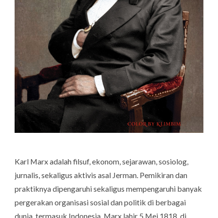
Karl Marx adalah filsuf, ekonom, sejarawan, sosiolog,
jurnalis, sekaligus aktivis asal Jerman. Pemikiran dan
praktiknya dipengaruhi sekaligus mempengaruhi banyak
pergerakan organisasi sosial dan politik di berbagai
dunia, termasuk Indonesia. Marx lahir 5 Mei 1818, di