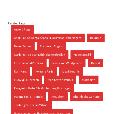
Related tags :
Arnold Ruge
Asal Usul Keluarga Kepemilikan Pribadi dan Negara
Bakunin
Bruno Bauer
Frederich Engels
Garis-garis Besar Kritik Ekonomi Politik
Hegelian Kiri
Internasional Pertama
Jenny von Westphalen
Kapital
Karl Marx
Komune Paris
Liga Komunis
Ludwiq Feuerbach
Manifesto Komunis
Marxisme
Pengantar Kritik Filsafat tentang Hak Hegel
Perang Sipil di Prancis
Proudhon
Rheinische Zeitung
Tentang Persoalan Yahudi
tigas sumber dan tiga komponen Marxisme