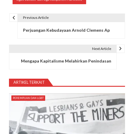
Previous Article
N
Perjuangan Kebudayaan Arnold Clemens Ap
a
v
Next Article
i
Mengapa Kapitalisme Melahirkan Penindasan
g
a
ARTIKEL TERKAIT
s
i
PEREMPUAN DAN LGBT
p
o
s