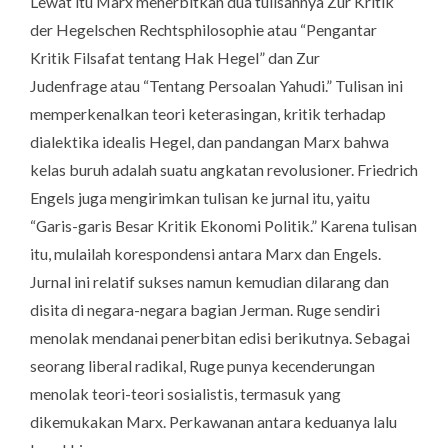
Lewat itu Marx menerbitkan dua tulisannya
Zur Kritik
der Hegelschen Rechtsphilosophie
atau “Pengantar
Kritik Filsafat tentang Hak Hegel” dan
Zur
Judenfrage
atau “Tentang Persoalan Yahudi.” Tulisan ini
memperkenalkan teori keterasingan, kritik terhadap
dialektika idealis Hegel, dan pandangan Marx bahwa
kelas buruh adalah suatu angkatan revolusioner. Friedrich
Engels juga mengirimkan tulisan ke jurnal itu, yaitu
“Garis-garis Besar Kritik Ekonomi Politik.” Karena tulisan
itu, mulailah korespondensi antara Marx dan Engels.
Jurnal ini relatif sukses namun kemudian dilarang dan
disita di negara-negara bagian Jerman. Ruge sendiri
menolak mendanai penerbitan edisi berikutnya. Sebagai
seorang liberal radikal, Ruge punya kecenderungan
menolak teori-teori sosialistis, termasuk yang
dikemukakan Marx. Perkawanan antara keduanya lalu