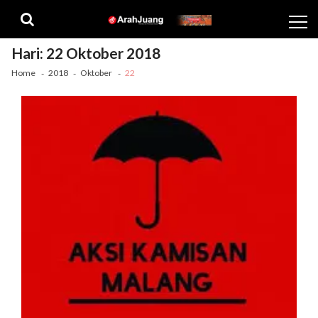
Skip
Skip
to
to
navigation
content
Hari:
22 Oktober 2018
Home
2018
Oktober
22