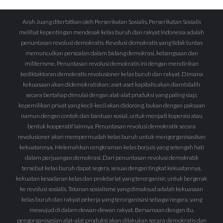
Arah Juang diterbitkan oleh Perserikatan Sosialis. Perserikatan Sosialis
melihat kepentingan mendesak kelas buruh dan rakyat Indonesia adalah
penuntasan revolusi demokratis. Revolusi demokratis yang tidak tuntas
memunculkan persoalan dalam bidang demokrasi, kebangsaan dan
militerisme. Penuntasan revolusi demokratis ini dengan mendirikan
kediktaktoran demokratis revolusioner kelas buruh dan rakyat. Dimana
kekuasaan akan didemokratiskan; aset-aset kapitalis akan diambilalih
secara bertahap dimulai dengan alat-alat produksi yang paling siap;
kepemilikan privat yang kecil-kecil akan didorong, bukan dengan paksaan
namun dengan contoh dan bantuan sosial, untuk menjadi koperasi atau
bentuk kooperatif lainnya. Penuntasan revolusi demokratik secara
revolusioner akan mempermudah kelas buruh untuk mengorganisasikan
kekuatannya. Melemahkan cengkraman kelas borjuis yang setengah hati
dalam perjuangan demokrasi. Dari penuntasan revolusi demokratik
tersebut kelas buruh dapat segera, sesuai dengan tingkat kekuatannya,
kekuatan kesadaran kelas dan proletariat yang terorganisir, untuk bergerak
ke revolusi sosialis. Tatanan sosialisme yang dimaksud adalah kekuasaan
kelas buruh dan rakyat pekerja yang terorganisasi sebagai negara, yang
mewujud di dalam dewan-dewan rakyat. Bersamaan dengan itu,
pengorganisasian alat-alat produksi akan dilakukan secara demokratis dan