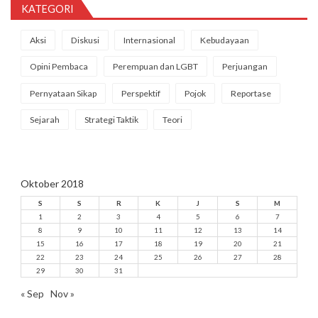
KATEGORI
Aksi
Diskusi
Internasional
Kebudayaan
Opini Pembaca
Perempuan dan LGBT
Perjuangan
Pernyataan Sikap
Perspektif
Pojok
Reportase
Sejarah
Strategi Taktik
Teori
Oktober 2018
S
S
R
K
J
S
M
1
2
3
4
5
6
7
8
9
10
11
12
13
14
15
16
17
18
19
20
21
22
23
24
25
26
27
28
29
30
31
« Sep
Nov »