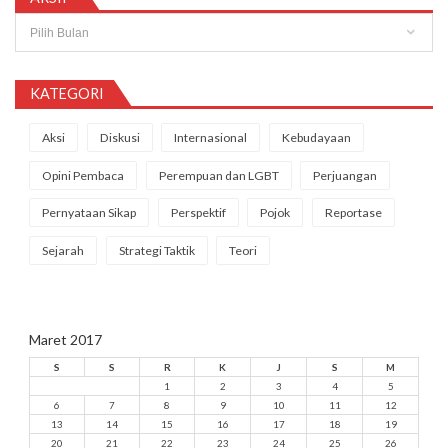
Arsip
KATEGORI
Aksi
Diskusi
Internasional
Kebudayaan
Opini Pembaca
Perempuan dan LGBT
Perjuangan
Pernyataan Sikap
Perspektif
Pojok
Reportase
Sejarah
Strategi Taktik
Teori
Maret 2017
S
S
R
K
J
S
M
1
2
3
4
5
6
7
8
9
10
11
12
13
14
15
16
17
18
19
20
21
22
23
24
25
26