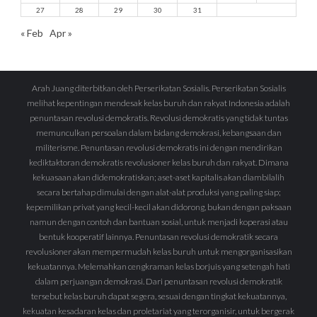
27
28
29
30
31
« Feb
Apr »
Arah Juang diterbitkan oleh Perserikatan Sosialis. Perserikatan Sosialis
melihat kepentingan mendesak kelas buruh dan rakyat Indonesia adalah
penuntasan revolusi demokratis. Revolusi demokratis yang tidak tuntas
memunculkan persoalan dalam bidang demokrasi, kebangsaan dan
militerisme. Penuntasan revolusi demokratis ini dengan mendirikan
kediktaktoran demokratis revolusioner kelas buruh dan rakyat. Dimana
kekuasaan akan didemokratiskan; aset-aset kapitalis akan diambilalih
secara bertahap dimulai dengan alat-alat produksi yang paling siap;
kepemilikan privat yang kecil-kecil akan didorong, bukan dengan paksaan
namun dengan contoh dan bantuan sosial, untuk menjadi koperasi atau
bentuk kooperatif lainnya. Penuntasan revolusi demokratik secara
revolusioner akan mempermudah kelas buruh untuk mengorganisasikan
kekuatannya. Melemahkan cengkraman kelas borjuis yang setengah hati
dalam perjuangan demokrasi. Dari penuntasan revolusi demokratik
tersebut kelas buruh dapat segera, sesuai dengan tingkat kekuatannya,
kekuatan kesadaran kelas dan proletariat yang terorganisir, untuk bergerak