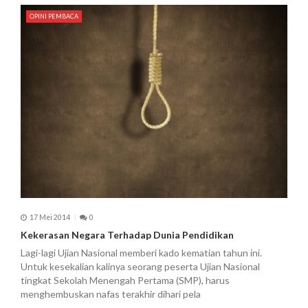
i
OPINI PEMBACA
p
o
s
17 Mei 2014
0
Kekerasan Negara Terhadap Dunia Pendidikan
Lagi-lagi Ujian Nasional memberi kado kematian tahun ini.
Untuk kesekalian kalinya seorang peserta Ujian Nasional
tingkat Sekolah Menengah Pertama (SMP), harus
menghembuskan nafas terakhir dihari pela