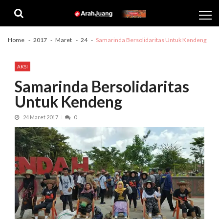
Skip
Skip
to
to
navigation
content
Home
2017
Maret
24
Samarinda Bersolidaritas Untuk Kendeng
AKSI
Samarinda Bersolidaritas
Untuk Kendeng
24 Maret 2017
0