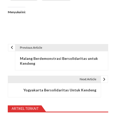
Menyukai ini:
Previous Article
N
Malang Berdemonstrasi Bersolidaritas untuk
a
Kendeng
v
i
Next Article
g
Yogyakarta Bersolidaritas Untuk Kendeng
a
s
ARTIKEL TERKAIT