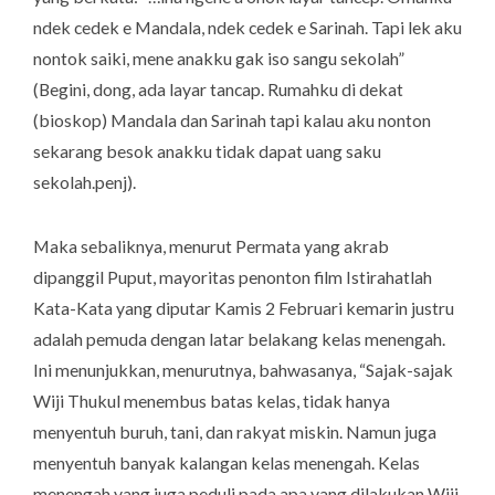
ndek cedek e Mandala, ndek cedek e Sarinah. Tapi lek aku
nontok saiki, mene anakku gak iso sangu sekolah
”
(Begini, dong, ada layar tancap. Rumahku di dekat
(bioskop) Mandala dan Sarinah tapi kalau aku nonton
sekarang besok anakku tidak dapat uang saku
sekolah.penj).
Maka sebaliknya, menurut Permata yang akrab
dipanggil Puput, mayoritas penonton film Istirahatlah
Kata-Kata yang diputar Kamis 2 Februari kemarin justru
adalah pemuda dengan latar belakang kelas menengah.
Ini menunjukkan, menurutnya, bahwasanya, “Sajak-sajak
Wiji Thukul menembus batas kelas, tidak hanya
menyentuh buruh, tani, dan rakyat miskin. Namun juga
menyentuh banyak kalangan kelas menengah. Kelas
menengah yang juga peduli pada apa yang dilakukan Wiji