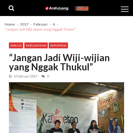
Skip
Skip
to
to
navigation
content
Home
2017
Februari
6
“Jangan Jadi Wiji-wijian yang Nggak Thukul”
DISKUSI
KEBUDAYAAN
REPORTASE
“Jangan Jadi Wiji-wijian
yang Nggak Thukul”
6 Februari 2017
0