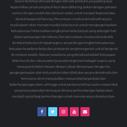
secara bertahap dimulai dengan alat-alat produksi yang paling siap;
kepemilikan privat yang kecil-kecil akan didorong, bukan dengan paksaan
namun dengan contoh dan bantuan sosial, untuk menjadi koperasi atau
bentuk kooperatif lainnya. Penuntasan revolusi demokratik secara
revolusioner akan mempermudah kelas buruh untuk mengorganisasikan
kekuatannya. Melemahkan cengkraman kelas borjuis yang setengah hati
dalam perjuangan demokrasi. Dari penuntasan revolusi demokratik
tersebut kelas buruh dapat segera, sesuai dengan tingkat kekuatannya,
kekuatan kesadaran kelas dan proletariat yang terorganisir, untuk bergerak
ke revolusi sosialis. Tatanan sosialisme yang dimaksud adalah kekuasaan
kelas buruh dan rakyat pekerja yang terorganisasi sebagai negara, yang
mewujud di dalam dewan-dewan rakyat. Bersamaan dengan itu,
pengorganisasian alat-alat produksi akan dilakukan secara demokratis dan
terencana, demi mewujudkan masyarakat tanpa kelas dan
keberlangsungan alam, sehingga untuk pertama kalinya suatu masyarakat
yang manusiawi akan terwujud, dimana perkembangan bebas akan
menjadi syarat bagi perkembangan umat manusia secara keseluruhan.