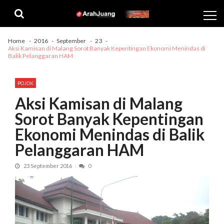
Skip
Skip
to
to
navigation
content
Home
2016
September
23
Aksi Kamisan di Malang Sorot Banyak Kepentingan Ekonomi Menindas di
Balik Pelanggaran HAM
POJOK
Aksi Kamisan di Malang
Sorot Banyak Kepentingan
Ekonomi Menindas di Balik
Pelanggaran HAM
23 September 2016
0