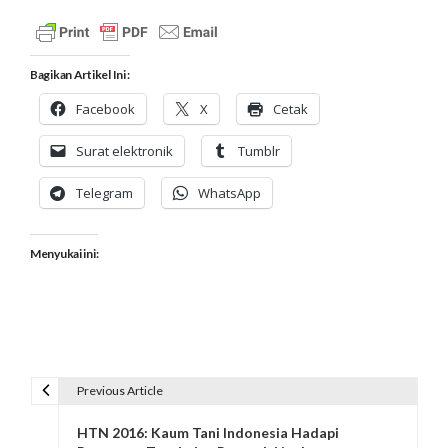
Bagikan Artikel Ini :
Facebook
X
Cetak
Surat elektronik
Tumblr
Telegram
WhatsApp
Menyukai ini:
Previous Article
N
HTN 2016: Kaum Tani Indonesia Hadapi
a