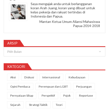
Saya mengajak anda untuk berlangganan
koran Arah Juang, koran yang dibuat untuk
kelas pekerja dan rakyat tertindas di
Indonesia dan Papua.
Mantan Ketua Umum Aliansi Mahasiswa
Papua 2014-2018
ARSIP
Arsip
KATEGORI
Aksi
Diskusi
Internasional
Kebudayaan
Opini Pembaca
Perempuan dan LGBT
Perjuangan
Pernyataan Sikap
Perspektif
Pojok
Reportase
Sejarah
Strategi Taktik
Teori