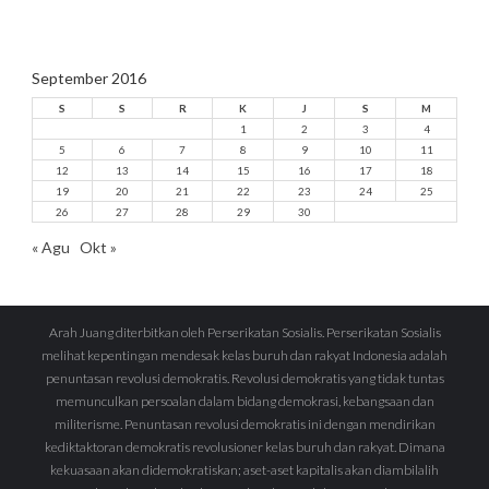
September 2016
S
S
R
K
J
S
M
1
2
3
4
5
6
7
8
9
10
11
12
13
14
15
16
17
18
19
20
21
22
23
24
25
26
27
28
29
30
« Agu
Okt »
Arah Juang diterbitkan oleh Perserikatan Sosialis. Perserikatan Sosialis
melihat kepentingan mendesak kelas buruh dan rakyat Indonesia adalah
penuntasan revolusi demokratis. Revolusi demokratis yang tidak tuntas
memunculkan persoalan dalam bidang demokrasi, kebangsaan dan
militerisme. Penuntasan revolusi demokratis ini dengan mendirikan
kediktaktoran demokratis revolusioner kelas buruh dan rakyat. Dimana
kekuasaan akan didemokratiskan; aset-aset kapitalis akan diambilalih