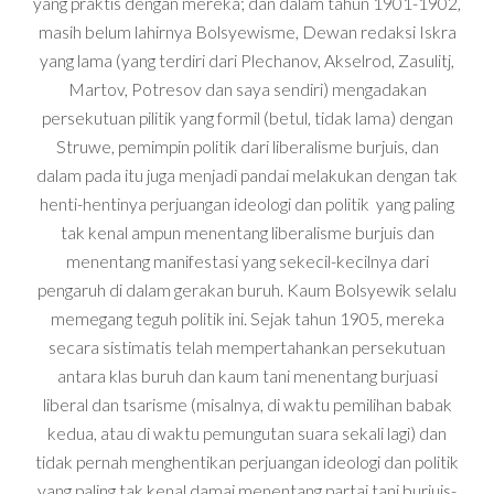
yang praktis dengan mereka; dan dalam tahun 1901-1902,
masih belum lahirnya Bolsyewisme, Dewan redaksi Iskra
yang lama (yang terdiri dari Plechanov, Akselrod, Zasulitj,
Martov, Potresov dan saya sendiri) mengadakan
persekutuan pilitik yang formil (betul, tidak lama) dengan
Struwe, pemimpin politik dari liberalisme burjuis, dan
dalam pada itu juga menjadi pandai melakukan dengan tak
henti-hentinya perjuangan ideologi dan politik yang paling
tak kenal ampun menentang liberalisme burjuis dan
menentang manifestasi yang sekecil-kecilnya dari
pengaruh di dalam gerakan buruh. Kaum Bolsyewik selalu
memegang teguh politik ini. Sejak tahun 1905, mereka
secara sistimatis telah mempertahankan persekutuan
antara klas buruh dan kaum tani menentang burjuasi
liberal dan tsarisme (misalnya, di waktu pemilihan babak
kedua, atau di waktu pemungutan suara sekali lagi) dan
tidak pernah menghentikan perjuangan ideologi dan politik
yang paling tak kenal damai menentang partai tani burjuis-