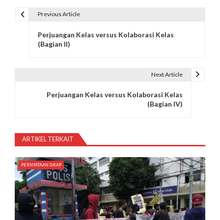
Previous Article
N
Perjuangan Kelas versus Kolaborasi Kelas
a
(Bagian II)
v
i
Next Article
g
Perjuangan Kelas versus Kolaborasi Kelas
(Bagian IV)
a
s
ARTIKEL TERKAIT
i
p
PERNYATAAN SIKAP
o
s