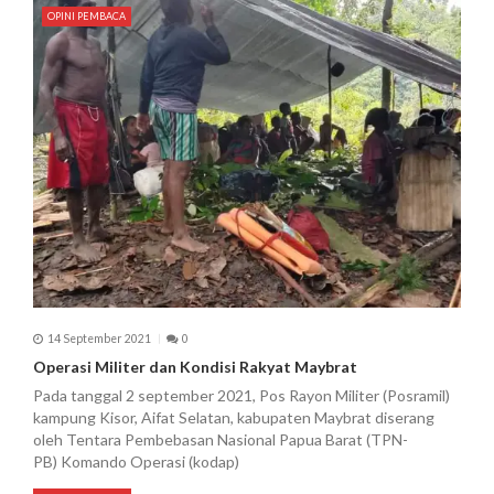
OPINI PEMBACA
14 September 2021
0
Operasi Militer dan Kondisi Rakyat Maybrat
Pada tanggal 2 september 2021, Pos Rayon Militer (Posramil)
kampung Kisor, Aifat Selatan, kabupaten Maybrat diserang
oleh Tentara Pembebasan Nasional Papua Barat (TPN-
PB) Komando Operasi (kodap)