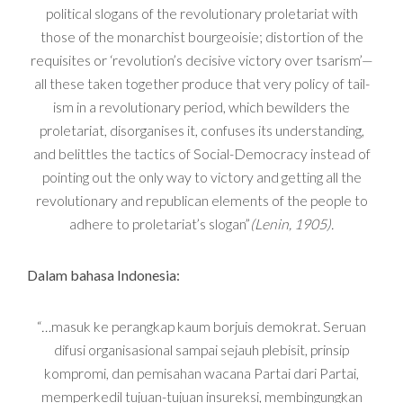
political slogans of the revolutionary proletariat with
those of the monarchist bourgeoisie; distortion of the
requisites or ‘revolution’s decisive victory over tsarism’—
all these taken together produce that very policy of tail-
ism in a revolutionary period, which bewilders the
proletariat, disorganises it, confuses its understanding,
and belittles the tactics of Social-Democracy instead of
pointing out the only way to victory and getting all the
revolutionary and republican elements of the people to
adhere to proletariat’s slogan”
(Lenin, 1905).
Dalam bahasa Indonesia:
“
…
masuk ke perangkap kaum borjuis demokrat. Seruan
difusi organisasional sampai sejauh plebisit, prinsip
kompromi, dan pemisahan wacana Partai dari Partai,
memperkedil tujuan-tujuan insureksi, membingungkan