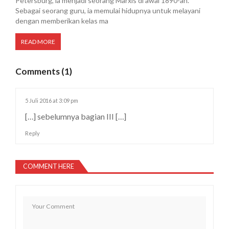
Petersburg, ia menjadi seorang Marxis di awal 1890-an.
Sebagai seorang guru, ia memulai hidupnya untuk melayani
dengan memberikan kelas ma
READ MORE
Comments (1)
5 Juli 2016 at 3:09 pm
[…] sebelumnya bagian III […]
Reply
COMMENT HERE