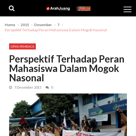
Skip
Skip
to
to
navigation
content
Home
2015
Desember
7
Perspektif Terhadap Peran Mahasiswa Dalam Mogok Nasonal
OPINI PEMBACA
Perspektif Terhadap Peran
Mahasiswa Dalam Mogok
Nasonal
7 Desember 2015
0