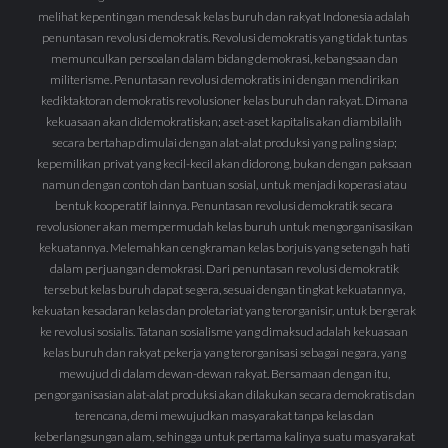
melihat kepentingan mendesak kelas buruh dan rakyat Indonesia adalah
penuntasan revolusi demokratis. Revolusi demokratis yang tidak tuntas
memunculkan persoalan dalam bidang demokrasi, kebangsaan dan
militerisme. Penuntasan revolusi demokratis ini dengan mendirikan
kediktaktoran demokratis revolusioner kelas buruh dan rakyat. Dimana
kekuasaan akan didemokratiskan; aset-aset kapitalis akan diambilalih
secara bertahap dimulai dengan alat-alat produksi yang paling siap;
kepemilikan privat yang kecil-kecil akan didorong, bukan dengan paksaan
namun dengan contoh dan bantuan sosial, untuk menjadi koperasi atau
bentuk kooperatif lainnya. Penuntasan revolusi demokratik secara
revolusioner akan mempermudah kelas buruh untuk mengorganisasikan
kekuatannya. Melemahkan cengkraman kelas borjuis yang setengah hati
dalam perjuangan demokrasi. Dari penuntasan revolusi demokratik
tersebut kelas buruh dapat segera, sesuai dengan tingkat kekuatannya,
kekuatan kesadaran kelas dan proletariat yang terorganisir, untuk bergerak
ke revolusi sosialis. Tatanan sosialisme yang dimaksud adalah kekuasaan
kelas buruh dan rakyat pekerja yang terorganisasi sebagai negara, yang
mewujud di dalam dewan-dewan rakyat. Bersamaan dengan itu,
pengorganisasian alat-alat produksi akan dilakukan secara demokratis dan
terencana, demi mewujudkan masyarakat tanpa kelas dan
keberlangsungan alam, sehingga untuk pertama kalinya suatu masyarakat