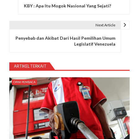
KBY : Apa Itu Mogok Nasional Yang Sejati?
a
v
Next Article
i
Penyebab dan Akibat Dari Hasil Pemilihan Umum
g
Legislatif Venezuela
a
s
ARTIKEL TERKAIT
i
OPINI PEMBACA
p
o
s