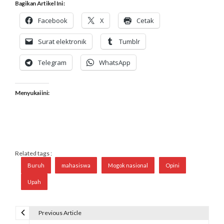
Bagikan Artikel Ini :
Facebook
X
Cetak
Surat elektronik
Tumblr
Telegram
WhatsApp
Menyukai ini:
Related tags :
Buruh
mahasiswa
Mogok nasional
Opini
Upah
Previous Article
N