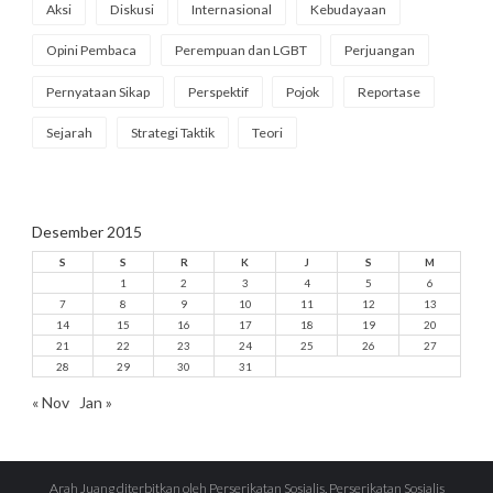
Aksi
Diskusi
Internasional
Kebudayaan
Opini Pembaca
Perempuan dan LGBT
Perjuangan
Pernyataan Sikap
Perspektif
Pojok
Reportase
Sejarah
Strategi Taktik
Teori
Desember 2015
S
S
R
K
J
S
M
1
2
3
4
5
6
7
8
9
10
11
12
13
14
15
16
17
18
19
20
21
22
23
24
25
26
27
28
29
30
31
« Nov
Jan »
Arah Juang diterbitkan oleh Perserikatan Sosialis. Perserikatan Sosialis