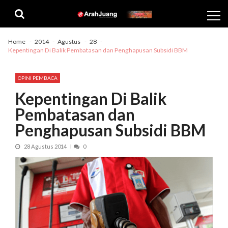
Skip
Skip
to
to
navigation
content
Home
2014
Agustus
28
Kepentingan Di Balik Pembatasan dan Penghapusan Subsidi BBM
OPINI PEMBACA
Kepentingan Di Balik
Pembatasan dan
Penghapusan Subsidi BBM
28 Agustus 2014
0