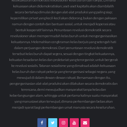
kediktaktoran demokratis revolusioner kelas buruh dan rakyat. Dimana
kekuasaan akan didemokratiskan; aset-aset kapitalis akan diambilalih
secara bertahap dimulai dengan alat-alat produksi yang paling siap;
kepemilikan privat yang kecil-kecil akan didorong, bukan dengan paksaan
namun dengan contoh dan bantuan sosial, untuk menjadi koperasi atau
bentuk kooperatif lainnya. Penuntasan revolusi demokratik secara
revolusioner akan mempermudah kelas buruh untuk mengorganisasikan
kekuatannya. Melemahkan cengkraman kelas borjuis yang setengah hati
dalam perjuangan demokrasi. Dari penuntasan revolusi demokratik
tersebut kelas buruh dapat segera, sesuai dengan tingkat kekuatannya,
kekuatan kesadaran kelas dan proletariat yang terorganisir, untuk bergerak
ke revolusi sosialis. Tatanan sosialisme yang dimaksud adalah kekuasaan
kelas buruh dan rakyat pekerja yang terorganisasi sebagai negara, yang
mewujud di dalam dewan-dewan rakyat. Bersamaan dengan itu,
pengorganisasian alat-alat produksi akan dilakukan secara demokratis dan
terencana, demi mewujudkan masyarakat tanpa kelas dan
keberlangsungan alam, sehingga untuk pertama kalinya suatu masyarakat
yang manusiawi akan terwujud, dimana perkembangan bebas akan
menjadi syarat bagi perkembangan umat manusia secara keseluruhan.