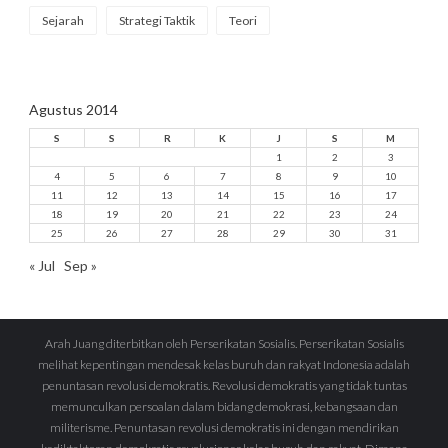
Sejarah
Strategi Taktik
Teori
Agustus 2014
S
S
R
K
J
S
M
1
2
3
4
5
6
7
8
9
10
11
12
13
14
15
16
17
18
19
20
21
22
23
24
25
26
27
28
29
30
31
« Jul
Sep »
Arah Juang diterbitkan oleh Perserikatan Sosialis. Perserikatan Sosialis
melihat kepentingan mendesak kelas buruh dan rakyat Indonesia adalah
penuntasan revolusi demokratis. Revolusi demokratis yang tidak tuntas
memunculkan persoalan dalam bidang demokrasi, kebangsaan dan
militerisme. Penuntasan revolusi demokratis ini dengan mendirikan