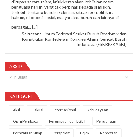
dikupas secara tajam, kritik keras akan kebijakan rezim
penguasa hari ini yang tak berpihak kepada si miskin,
terlebih tentang kondisi kekinian, situasi perpolitikan,
hukum, ekonomi, sosial, masyarakat, buruh dan lainnya di
“Nipi Sopandi”
berbagai…
[…]
Sekretaris Umum Federasi Serikat Buruh Readymix dan
Konstruksi-Konfederasi Kongres Aliansi Serikat Buruh
Indonesia (FSBRK-KASBI)
ARSIP
Arsip
KATEGORI
Aksi
Diskusi
Internasional
Kebudayaan
Opini Pembaca
Perempuan dan LGBT
Perjuangan
Pernyataan Sikap
Perspektif
Pojok
Reportase