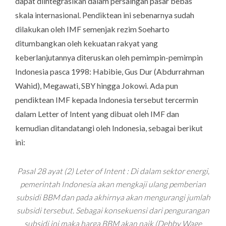
dapat diintegrasikan dalam persaingan pasar bebas
skala internasional. Pendiktean ini sebenarnya sudah
dilakukan oleh IMF semenjak rezim Soeharto
ditumbangkan oleh kekuatan rakyat yang
keberlanjutannya diteruskan oleh pemimpin-pemimpin
Indonesia pasca 1998: Habibie, Gus Dur (Abdurrahman
Wahid), Megawati, SBY hingga Jokowi. Ada pun
pendiktean IMF kepada Indonesia tersebut tercermin
dalam Letter of Intent yang dibuat oleh IMF dan
kemudian ditandatangi oleh Indonesia, sebagai berikut
ini:
Pasal 28 ayat (2) Leter of Intent : Di dalam sektor energi,
pemerintah Indonesia akan mengkaji ulang pemberian
subsidi BBM dan pada akhirnya akan mengurangi jumlah
subsidi tersebut. Sebagai konsekuensi dari pengurangan
subsidi ini maka harga BBM akan naik (Debby Wage