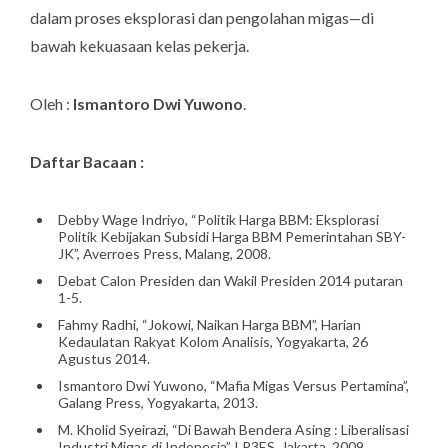
dalam proses eksplorasi dan pengolahan migas—di
bawah kekuasaan kelas pekerja.
Oleh :
Ismantoro Dwi Yuwono
.
Daftar Bacaan :
Debby Wage Indriyo, “Politik Harga BBM: Eksplorasi
Politik Kebijakan Subsidi Harga BBM Pemerintahan SBY-
JK”, Averroes Press, Malang, 2008.
Debat Calon Presiden dan Wakil Presiden 2014 putaran
1-5.
Fahmy Radhi, “Jokowi, Naikan Harga BBM”, Harian
Kedaulatan Rakyat Kolom Analisis, Yogyakarta, 26
Agustus 2014.
Ismantoro Dwi Yuwono, “Mafia Migas Versus Pertamina”,
Galang Press, Yogyakarta, 2013.
M. Kholid Syeirazi, “Di Bawah Bendera Asing : Liberalisasi
Industri Migas di Indonesia”, LP3ES, Jakarta, 2009.