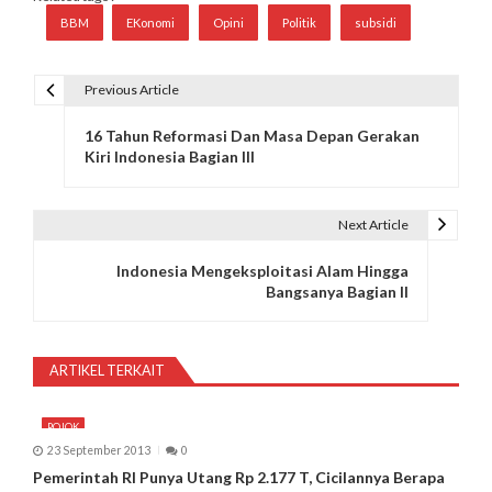
BBM
EKonomi
Opini
Politik
subsidi
Previous Article
N
16 Tahun Reformasi Dan Masa Depan Gerakan
a
Kiri Indonesia Bagian III
v
i
Next Article
g
Indonesia Mengeksploitasi Alam Hingga
Bangsanya Bagian II
a
s
ARTIKEL TERKAIT
i
p
POJOK
23 September 2013
0
o
Pemerintah RI Punya Utang Rp 2.177 T, Cicilannya Berapa