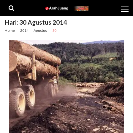
Skip
Skip
to
to
navigation
content
Hari:
30 Agustus 2014
Home
2014
Agustus
30