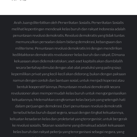
Arah Juang diterbitkan oleh Perserikatan Sosialis. Perserikatan Sosialis
melihat kepentingan mendesak kelas buruh dan rakyat Indonesia adalah
penuntasan revolusi demokratis. Revolusi demokratis yang tidak tuntas
memunculkan persoalan dalam bidang demokrasi, kebangsaan dan
militerisme. Penuntasan revolusi demokratis ini dengan mendirikan
kediktaktoran demokratis revolusioner kelas buruh dan rakyat. Dimana
kekuasaan akan didemokratiskan; aset-aset kapitalis akan diambilalih
secara bertahap dimulai dengan alat-alat produksi yang paling siap;
kepemilikan privat yang kecil-kecil akan didorong, bukan dengan paksaan
namun dengan contoh dan bantuan sosial, untuk menjadi koperasi atau
bentuk kooperatif lainnya. Penuntasan revolusi demokratik secara
revolusioner akan mempermudah kelas buruh untuk mengorganisasikan
kekuatannya. Melemahkan cengkraman kelas borjuis yang setengah hati
dalam perjuangan demokrasi. Dari penuntasan revolusi demokratik
tersebut kelas buruh dapat segera, sesuai dengan tingkat kekuatannya,
kekuatan kesadaran kelas dan proletariat yang terorganisir, untuk bergerak
ke revolusi sosialis. Tatanan sosialisme yang dimaksud adalah kekuasaan
kelas buruh dan rakyat pekerja yang terorganisasi sebagai negara, yang