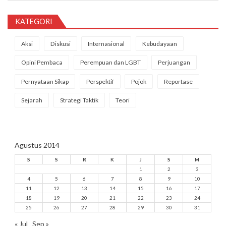
KATEGORI
Aksi
Diskusi
Internasional
Kebudayaan
Opini Pembaca
Perempuan dan LGBT
Perjuangan
Pernyataan Sikap
Perspektif
Pojok
Reportase
Sejarah
Strategi Taktik
Teori
Agustus 2014
S
S
R
K
J
S
M
1
2
3
4
5
6
7
8
9
10
11
12
13
14
15
16
17
18
19
20
21
22
23
24
25
26
27
28
29
30
31
« Jul
Sep »