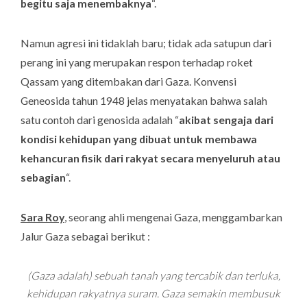
begitu saja menembaknya
“.
Namun agresi ini tidaklah baru; tidak ada satupun dari
perang ini yang merupakan respon terhadap roket
Qassam yang ditembakan dari Gaza. Konvensi
Geneosida tahun 1948 jelas menyatakan bahwa salah
satu contoh dari genosida adalah “
akibat sengaja dari
kondisi kehidupan yang dibuat untuk membawa
kehancuran fisik dari rakyat secara menyeluruh atau
sebagian
“.
Sara Roy
, seorang ahli mengenai Gaza, menggambarkan
Jalur Gaza sebagai berikut :
(Gaza adalah) sebuah tanah yang tercabik dan terluka,
kehidupan rakyatnya suram. Gaza semakin membusuk