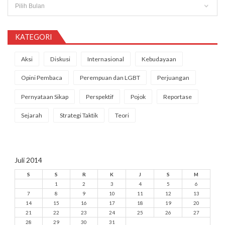
KATEGORI
Aksi
Diskusi
Internasional
Kebudayaan
Opini Pembaca
Perempuan dan LGBT
Perjuangan
Pernyataan Sikap
Perspektif
Pojok
Reportase
Sejarah
Strategi Taktik
Teori
Juli 2014
S
S
R
K
J
S
M
1
2
3
4
5
6
7
8
9
10
11
12
13
14
15
16
17
18
19
20
21
22
23
24
25
26
27
28
29
30
31