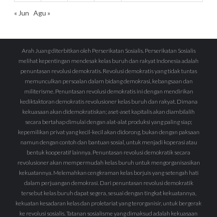
« Jun
Agu »
Arah Juang diterbitkan oleh Perserikatan Sosialis. Perserikatan Sosialis
melihat kepentingan mendesak kelas buruh dan rakyat Indonesia adalah
penuntasan revolusi demokratis. Revolusi demokratis yang tidak tuntas
memunculkan persoalan dalam bidang demokrasi, kebangsaan dan
militerisme. Penuntasan revolusi demokratis ini dengan mendirikan
kediktaktoran demokratis revolusioner kelas buruh dan rakyat. Dimana
kekuasaan akan didemokratiskan; aset-aset kapitalis akan diambilalih
secara bertahap dimulai dengan alat-alat produksi yang paling siap;
kepemilikan privat yang kecil-kecil akan didorong, bukan dengan paksaan
namun dengan contoh dan bantuan sosial, untuk menjadi koperasi atau
bentuk kooperatif lainnya. Penuntasan revolusi demokratik secara
revolusioner akan mempermudah kelas buruh untuk mengorganisasikan
kekuatannya. Melemahkan cengkraman kelas borjuis yang setengah hati
dalam perjuangan demokrasi. Dari penuntasan revolusi demokratik
tersebut kelas buruh dapat segera, sesuai dengan tingkat kekuatannya,
kekuatan kesadaran kelas dan proletariat yang terorganisir, untuk bergerak
ke revolusi sosialis. Tatanan sosialisme yang dimaksud adalah kekuasaan