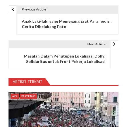
Previous Article
N
Anak Laki-laki yang Memegang Erat Paramedis :
a
Cerita Dibelakang Foto
v
i
Next Article
g
Masalah Dalam Penutupan Lokalisasi Dolly:
Solidaritas untuk Front Pekerja Lokalisasi
a
s
ARTIKEL TERKAIT
i
p
AKSI
REPORTASE
o
s