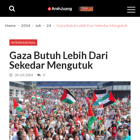
Skip
Skip
to
to
navigation
content
Home
2014
Juli
24
Gaza Butuh Lebih Dari Sekedar Mengutuk
INTERNASIONAL
Gaza Butuh Lebih Dari
Sekedar Mengutuk
24 Juli 2014
0