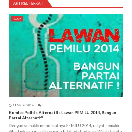
ARTIKEL TERKAIT
s
i
POJOK
p
o
s
11 Maret 2014
0
Komite Politik Alternatif : Lawan PEMILU 2014, Bangun
Partai Alternatif!
Dengan semakin mendekatnya PEMILU 2014, rakyat semakin
dihadapkan pada pilihan yang tidak ada bedanya. Wajah tokoh-