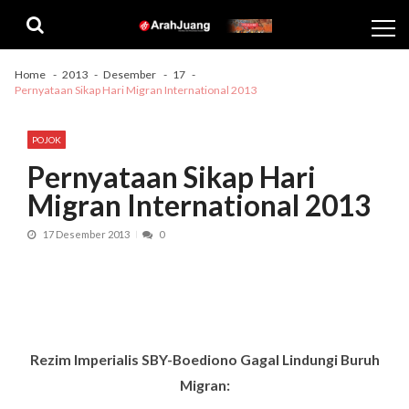
Skip
Skip
to
to
navigation
content
Home
2013
Desember
17
Pernyataan Sikap Hari Migran International 2013
POJOK
Pernyataan Sikap Hari
Migran International 2013
17 Desember 2013
0
Rezim Imperialis
SBY-Boediono
Gagal Lindungi Buruh
Migran
: