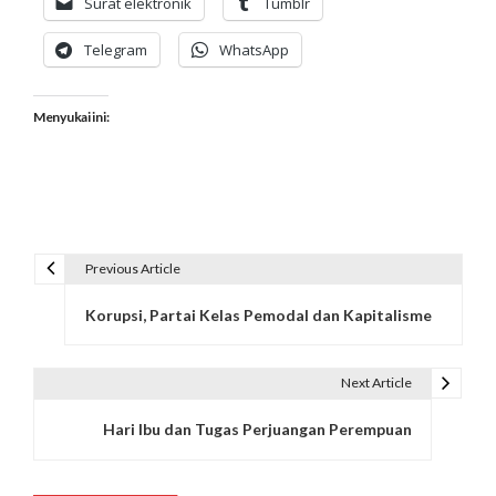
Surat elektronik
Tumblr
Telegram
WhatsApp
Menyukai ini:
Previous Article
N
Korupsi, Partai Kelas Pemodal dan Kapitalisme
a
v
Next Article
i
Hari Ibu dan Tugas Perjuangan Perempuan
g
a