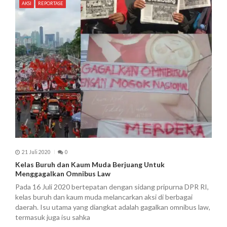
AKSI
REPORTASE
o
s
21 Juli 2020
0
Kelas Buruh dan Kaum Muda Berjuang Untuk
Menggagalkan Omnibus Law
Pada 16 Juli 2020 bertepatan dengan sidang pripurna DPR RI,
kelas buruh dan kaum muda melancarkan aksi di berbagai
daerah. Isu utama yang diangkat adalah gagalkan omnibus law,
termasuk juga isu sahka