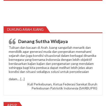
DUKUNG ARAH JUANG
Danang Suttha Widjaya
Tulisan dan bacaan di Arah Juang sangatlah menarik dan
mendidik agar generasi muda dan pergerakan memahami
sejarah dan juga kondisi situasional dalam berbagai dinamika
bernegara yang bernama indonesia dengan lebih objektif
berdasarkan kajian kajian dan pengamatan yang mendalam
sehingga bagi kita pembaca dapat melihat lebih jelas akan
kondisi dan situasi sekaligus solusi untuk penyelesaian
“Danang Suttha Widjaya”
dalam…
[…]
Kuli Perkebunan, Ketua Federasi Sarekat Buruh
Perkebunan Patriotik Indonesia (SARBUPRI)
ARSIP