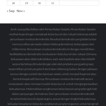
28
29
30
31
« Sep
Nov »
Arah Juang diterbitkan oleh Perserikatan Sosialis. Perserikatan Sosialis
melihat kepentingan mendesak kelas buruh dan rakyat Indonesia adalah
penuntasan revolusi demokratis. Revolusi demokratis yang tidak tuntas
memunculkan persoalan dalam bidang demokrasi, kebangsaan dan
militerisme. Penuntasan revolusi demokratis ini dengan mendirikan
kediktaktoran demokratis revolusioner kelas buruh dan rakyat. Dimana
kekuasaan akan didemokratiskan; aset-aset kapitalis akan diambilalih
secara bertahap dimulai dengan alat-alat produksi yang paling siap;
kepemilikan privat yang kecil-kecil akan didorong, bukan dengan paksaan
namun dengan contoh dan bantuan sosial, untuk menjadi koperasi atau
bentuk kooperatif lainnya. Penuntasan revolusi demokratik secara
revolusioner akan mempermudah kelas buruh untuk mengorganisasikan
kekuatannya. Melemahkan cengkraman kelas borjuis yang setengah hati
dalam perjuangan demokrasi. Dari penuntasan revolusi demokratik
tersebut kelas buruh dapat segera, sesuai dengan tingkat kekuatannya,
kekuatan kesadaran kelas dan proletariat yang terorganisir, untuk bergerak