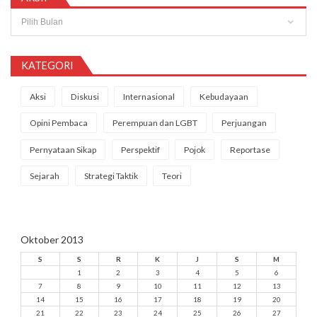
Arsip
KATEGORI
Aksi
Diskusi
Internasional
Kebudayaan
Opini Pembaca
Perempuan dan LGBT
Perjuangan
Pernyataan Sikap
Perspektif
Pojok
Reportase
Sejarah
Strategi Taktik
Teori
Oktober 2013
S
S
R
K
J
S
M
1
2
3
4
5
6
7
8
9
10
11
12
13
14
15
16
17
18
19
20
21
22
23
24
25
26
27