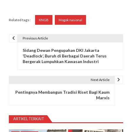
Related tags :
KNGB
Mogok nasional
Previous Article
N
Sidang Dewan Pengupahan DKI Jakarta
a
‘Deadlock’, Buruh di Berbagai Daerah Terus
Bergerak Lumpuhkan Kawasan Industri
v
i
Next Article
g
Pentingnya Membangun Tradisi Riset Bagi Kaum
a
Marxis
s
i
ARTIKEL TERKAIT
p