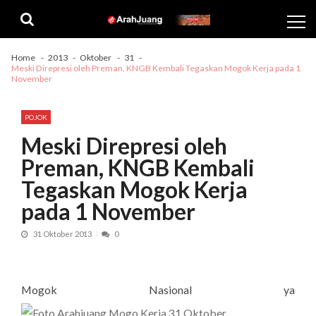
Skip
Skip
to
to
navigation
content
Home
2013
Oktober
31
Meski Direpresi oleh Preman, KNGB Kembali Tegaskan Mogok Kerja pada 1
November
POJOK
Meski Direpresi oleh
Preman, KNGB Kembali
Tegaskan Mogok Kerja
pada 1 November
31 Oktober 2013
0
Mogok Nasional ya