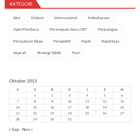
KATEGORI
Aksi
Diskusi
Internasional
Kebudayaan
Opini Pembaca
Perempuan dan LGBT
Perjuangan
Pernyataan Sikap
Perspektif
Pojok
Reportase
Sejarah
Strategi Taktik
Teori
Oktober 2013
S
S
R
K
J
S
M
1
2
3
4
5
6
7
8
9
10
11
12
13
14
15
16
17
18
19
20
21
22
23
24
25
26
27
28
29
30
31
« Sep
Nov »