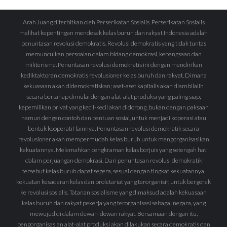
Arah Juang diterbitkan oleh Perserikatan Sosialis. Perserikatan Sosialis
melihat kepentingan mendesak kelas buruh dan rakyat Indonesia adalah
penuntasan revolusi demokratis. Revolusi demokratis yang tidak tuntas
memunculkan persoalan dalam bidang demokrasi, kebangsaan dan
militerisme. Penuntasan revolusi demokratis ini dengan mendirikan
kediktaktoran demokratis revolusioner kelas buruh dan rakyat. Dimana
kekuasaan akan didemokratiskan; aset-aset kapitalis akan diambilalih
secara bertahap dimulai dengan alat-alat produksi yang paling siap;
kepemilikan privat yang kecil-kecil akan didorong, bukan dengan paksaan
namun dengan contoh dan bantuan sosial, untuk menjadi koperasi atau
bentuk kooperatif lainnya. Penuntasan revolusi demokratik secara
revolusioner akan mempermudah kelas buruh untuk mengorganisasikan
kekuatannya. Melemahkan cengkraman kelas borjuis yang setengah hati
dalam perjuangan demokrasi. Dari penuntasan revolusi demokratik
tersebut kelas buruh dapat segera, sesuai dengan tingkat kekuatannya,
kekuatan kesadaran kelas dan proletariat yang terorganisir, untuk bergerak
ke revolusi sosialis. Tatanan sosialisme yang dimaksud adalah kekuasaan
kelas buruh dan rakyat pekerja yang terorganisasi sebagai negara, yang
mewujud di dalam dewan-dewan rakyat. Bersamaan dengan itu,
pengorganisasian alat-alat produksi akan dilakukan secara demokratis dan