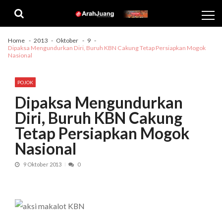
Skip
Skip
to
to
navigation
content
Home
2013
Oktober
9
Dipaksa Mengundurkan Diri, Buruh KBN Cakung Tetap Persiapkan Mogok
Nasional
POJOK
Dipaksa Mengundurkan
Diri, Buruh KBN Cakung
Tetap Persiapkan Mogok
Nasional
9 Oktober 2013
0