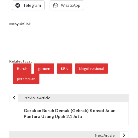
Telegram
WhatsApp
Menyukai ini:
Related tags :
Buruh
garmen
KBN
Mogok nasional
perempuan
Previous Article
N
Gerakan Buruh Demak (Gebrak) Konvoi Jalan
a
Pantura Usung Upah 2,1 Juta
v
i
Next Article