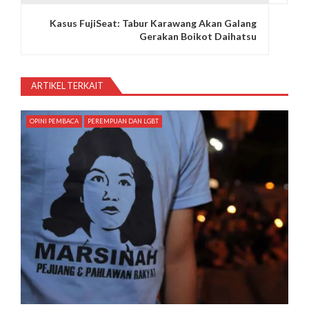
g
Kasus FujiSeat: Tabur Karawang Akan Galang
Gerakan Boikot Daihatsu
a
s
ARTIKEL TERKAIT
i
p
OPINI PEMBACA
PEREMPUAN DAN LGBT
o
s