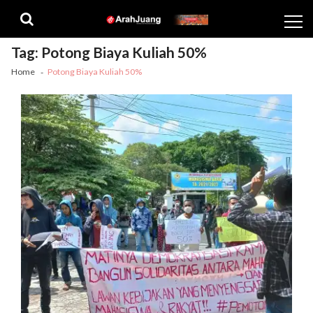
Skip
Skip
to
to
navigation
content
Tag:
Potong Biaya Kuliah 50%
Home
Potong Biaya Kuliah 50%