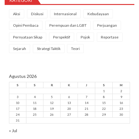
KATEGORI
Aksi
Diskusi
Internasional
Kebudayaan
Opini Pembaca
Perempuan dan LGBT
Perjuangan
Pernyataan Sikap
Perspektif
Pojok
Reportase
Sejarah
Strategi Taktik
Teori
Agustus 2026
S
S
R
K
J
S
M
1
2
3
4
5
6
7
8
9
10
11
12
13
14
15
16
17
18
19
20
21
22
23
24
25
26
27
28
29
30
31
« Jul