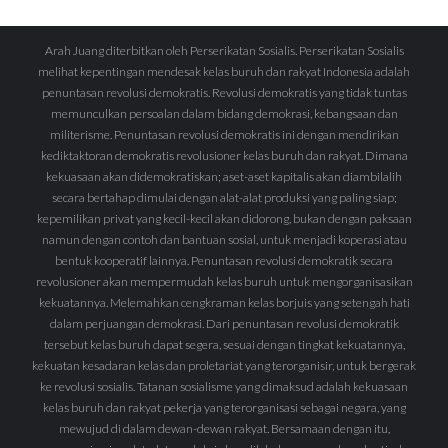
Arah Juang diterbitkan oleh Perserikatan Sosialis. Perserikatan Sosialis
melihat kepentingan mendesak kelas buruh dan rakyat Indonesia adalah
penuntasan revolusi demokratis. Revolusi demokratis yang tidak tuntas
memunculkan persoalan dalam bidang demokrasi, kebangsaan dan
militerisme. Penuntasan revolusi demokratis ini dengan mendirikan
kediktaktoran demokratis revolusioner kelas buruh dan rakyat. Dimana
kekuasaan akan didemokratiskan; aset-aset kapitalis akan diambilalih
secara bertahap dimulai dengan alat-alat produksi yang paling siap;
kepemilikan privat yang kecil-kecil akan didorong, bukan dengan paksaan
namun dengan contoh dan bantuan sosial, untuk menjadi koperasi atau
bentuk kooperatif lainnya. Penuntasan revolusi demokratik secara
revolusioner akan mempermudah kelas buruh untuk mengorganisasikan
kekuatannya. Melemahkan cengkraman kelas borjuis yang setengah hati
dalam perjuangan demokrasi. Dari penuntasan revolusi demokratik
tersebut kelas buruh dapat segera, sesuai dengan tingkat kekuatannya,
kekuatan kesadaran kelas dan proletariat yang terorganisir, untuk bergerak
ke revolusi sosialis. Tatanan sosialisme yang dimaksud adalah kekuasaan
kelas buruh dan rakyat pekerja yang terorganisasi sebagai negara, yang
mewujud di dalam dewan-dewan rakyat. Bersamaan dengan itu,