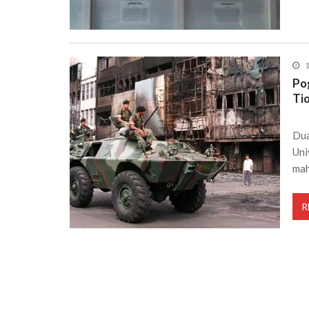
1
Po
Ti
Dua
Uni
ma
R