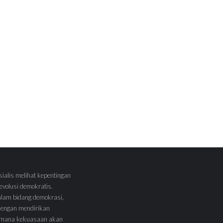
sialis melihat kepentingan
volusi demokratis.
alam bidang demokrasi,
 dengan mendirikan
 Dimana kekuasaan akan