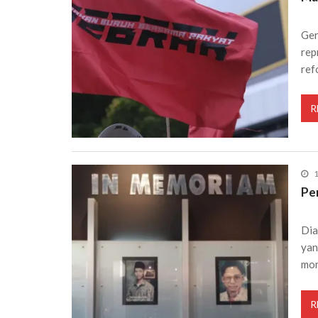
Ger
rep
ref
R
1
Pe
Dia
yan
mom
R