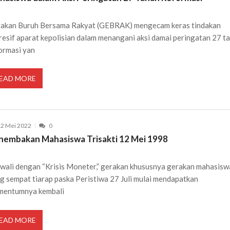
akan Buruh Bersama Rakyat (GEBRAK) mengecam keras tindakan
resif aparat kepolisian dalam menangani aksi damai peringatan 27 t
ormasi yan
EAD MORE
2 Mei 2022
0
nembakan Mahasiswa Trisakti 12 Mei 1998
wali dengan “Krisis Moneter,” gerakan khususnya gerakan mahasisw
g sempat tiarap paska Peristiwa 27 Juli mulai mendapatkan
entumnya kembali
EAD MORE