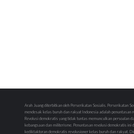
Arah Juang diterbitkan oleh Perserikatan Sosialis. Perserikatan So
mendesak kelas buruh dan rakyat Indonesia adalah penuntasan re
Revolusi demokratis yang tidak tuntas memunculkan persoalan d
kebangsaan dan militerisme. Penuntasan revolusi demokratis ini
kediktaktoran demokratis revolusioner kelas buruh dan rakyat.