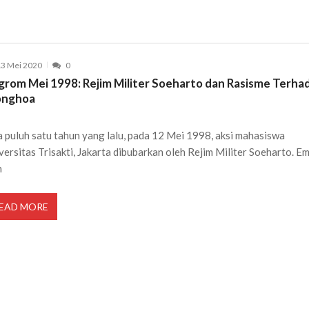
3 Mei 2020
0
grom Mei 1998: Rejim Militer Soeharto dan Rasisme Terha
onghoa
 puluh satu tahun yang lalu, pada 12 Mei 1998, aksi mahasiswa
versitas Trisakti, Jakarta dibubarkan oleh Rejim Militer Soeharto. E
h
EAD MORE