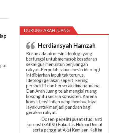
DUKUNG ARAH JUANG
dap
Herdiansyah Hamzah
Koran adalah mesin ideologi yang
berfungsi untuk memasok kesadaran
sekaligus menuntun perjuangan
mpat
rakyat. Berpuluh tahun mesin ideologi
ini dibiarkan lapuk tak terurus.
Ideologi gerakan seperti kering
perspektif dan berserak dimana-mana.
Dan Arah Juang telah mengisi ruang
kosong itu secara konsisten. Karena
konsistensi inilah yang membuatnya
layak untuk menjadi panduan bagi
gerakan rakyat.
Dosen, peneliti pusat studi anti
korupsi (SAKSI) Fakultas Hukum Unmul
serta penggiat Aksi Kamisan Kaltim