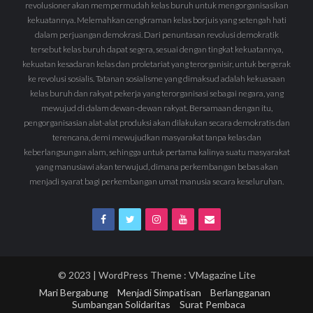
revolusioner akan mempermudah kelas buruh untuk mengorganisasikan
kekuatannya. Melemahkan cengkraman kelas borjuis yang setengah hati
dalam perjuangan demokrasi. Dari penuntasan revolusi demokratik
tersebut kelas buruh dapat segera, sesuai dengan tingkat kekuatannya,
kekuatan kesadaran kelas dan proletariat yang terorganisir, untuk bergerak
ke revolusi sosialis. Tatanan sosialisme yang dimaksud adalah kekuasaan
kelas buruh dan rakyat pekerja yang terorganisasi sebagai negara, yang
mewujud di dalam dewan-dewan rakyat. Bersamaan dengan itu,
pengorganisasian alat-alat produksi akan dilakukan secara demokratis dan
terencana, demi mewujudkan masyarakat tanpa kelas dan
keberlangsungan alam, sehingga untuk pertama kalinya suatu masyarakat
yang manusiawi akan terwujud, dimana perkembangan bebas akan
menjadi syarat bagi perkembangan umat manusia secara keseluruhan.
© 2023 | WordPress Theme :
VMagazine Lite
Mari Bergabung
Menjadi Simpatisan
Berlangganan
Sumbangan Solidaritas
Surat Pembaca