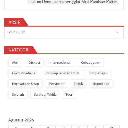
Hukum Unmul serta penggiat Aksi Kamisan Kaltim
ARSIP
Arsip
KATEGORI
Aksi
Diskusi
Internasional
Kebudayaan
Opini Pembaca
Perempuan dan LGBT
Perjuangan
Pernyataan Sikap
Perspektif
Pojok
Reportase
Sejarah
Strategi Taktik
Teori
Agustus 2026
S
S
R
K
J
S
M