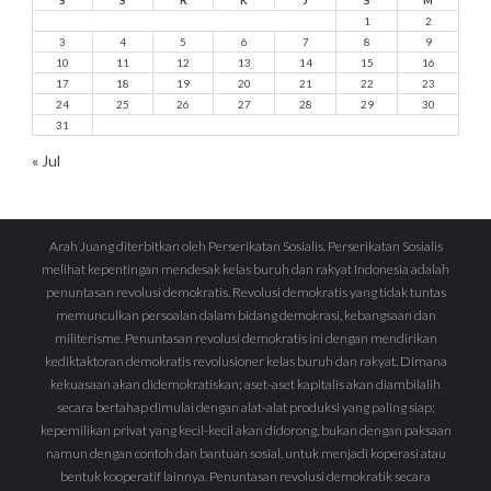
1
2
3
4
5
6
7
8
9
10
11
12
13
14
15
16
17
18
19
20
21
22
23
24
25
26
27
28
29
30
31
« Jul
Arah Juang diterbitkan oleh Perserikatan Sosialis. Perserikatan Sosialis
melihat kepentingan mendesak kelas buruh dan rakyat Indonesia adalah
penuntasan revolusi demokratis. Revolusi demokratis yang tidak tuntas
memunculkan persoalan dalam bidang demokrasi, kebangsaan dan
militerisme. Penuntasan revolusi demokratis ini dengan mendirikan
kediktaktoran demokratis revolusioner kelas buruh dan rakyat. Dimana
kekuasaan akan didemokratiskan; aset-aset kapitalis akan diambilalih
secara bertahap dimulai dengan alat-alat produksi yang paling siap;
kepemilikan privat yang kecil-kecil akan didorong, bukan dengan paksaan
namun dengan contoh dan bantuan sosial, untuk menjadi koperasi atau
bentuk kooperatif lainnya. Penuntasan revolusi demokratik secara