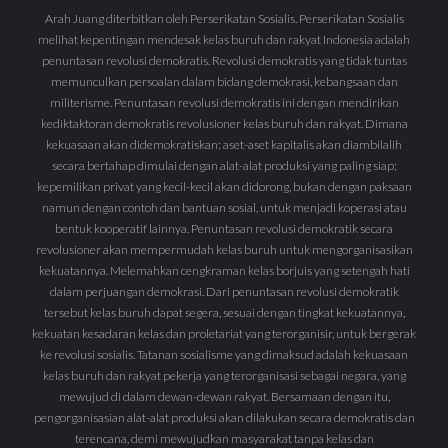
Arah Juang diterbitkan oleh Perserikatan Sosialis. Perserikatan Sosialis
melihat kepentingan mendesak kelas buruh dan rakyat Indonesia adalah
penuntasan revolusi demokratis. Revolusi demokratis yang tidak tuntas
memunculkan persoalan dalam bidang demokrasi, kebangsaan dan
militerisme. Penuntasan revolusi demokratis ini dengan mendirikan
kediktaktoran demokratis revolusioner kelas buruh dan rakyat. Dimana
kekuasaan akan didemokratiskan; aset-aset kapitalis akan diambilalih
secara bertahap dimulai dengan alat-alat produksi yang paling siap;
kepemilikan privat yang kecil-kecil akan didorong, bukan dengan paksaan
namun dengan contoh dan bantuan sosial, untuk menjadi koperasi atau
bentuk kooperatif lainnya. Penuntasan revolusi demokratik secara
revolusioner akan mempermudah kelas buruh untuk mengorganisasikan
kekuatannya. Melemahkan cengkraman kelas borjuis yang setengah hati
dalam perjuangan demokrasi. Dari penuntasan revolusi demokratik
tersebut kelas buruh dapat segera, sesuai dengan tingkat kekuatannya,
kekuatan kesadaran kelas dan proletariat yang terorganisir, untuk bergerak
ke revolusi sosialis. Tatanan sosialisme yang dimaksud adalah kekuasaan
kelas buruh dan rakyat pekerja yang terorganisasi sebagai negara, yang
mewujud di dalam dewan-dewan rakyat. Bersamaan dengan itu,
pengorganisasian alat-alat produksi akan dilakukan secara demokratis dan
terencana, demi mewujudkan masyarakat tanpa kelas dan