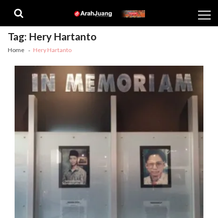
Skip
Skip
to
to
navigation
content
Tag:
Hery Hartanto
Home
Hery Hartanto