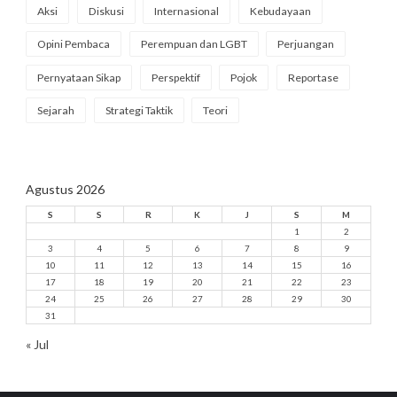
Aksi
Diskusi
Internasional
Kebudayaan
Opini Pembaca
Perempuan dan LGBT
Perjuangan
Pernyataan Sikap
Perspektif
Pojok
Reportase
Sejarah
Strategi Taktik
Teori
Agustus 2026
S
S
R
K
J
S
M
1
2
3
4
5
6
7
8
9
10
11
12
13
14
15
16
17
18
19
20
21
22
23
24
25
26
27
28
29
30
31
« Jul